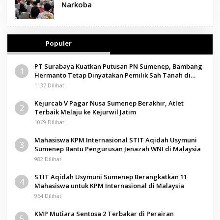
Narkoba
Populer
PT Surabaya Kuatkan Putusan PN Sumenep, Bambang
1
Hermanto Tetap Dinyatakan Pemilik Sah Tanah di
Pamolokan
1137 Dilihat
Kejurcab V Pagar Nusa Sumenep Berakhir, Atlet
2
Terbaik Melaju ke Kejurwil Jatim
1069 Dilihat
Mahasiswa KPM Internasional STIT Aqidah Usymuni
3
Sumenep Bantu Pengurusan Jenazah WNI di Malaysia
982 Dilihat
STIT Aqidah Usymuni Sumenep Berangkatkan 11
4
Mahasiswa untuk KPM Internasional di Malaysia
954 Dilihat
KMP Mutiara Sentosa 2 Terbakar di Perairan
5