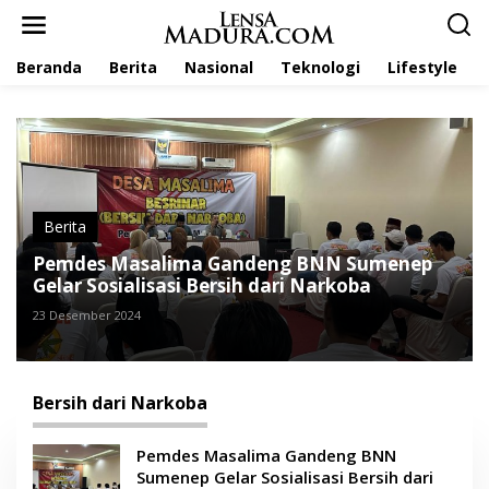
L
e
w
Beranda
Berita
Nasional
Teknologi
Lifestyle
a
t
i
k
e
k
o
n
t
Berita
e
Pemdes Masalima Gandeng BNN Sumenep
n
Gelar Sosialisasi Bersih dari Narkoba
23 Desember 2024
Bersih dari Narkoba
Pemdes Masalima Gandeng BNN
Sumenep Gelar Sosialisasi Bersih dari