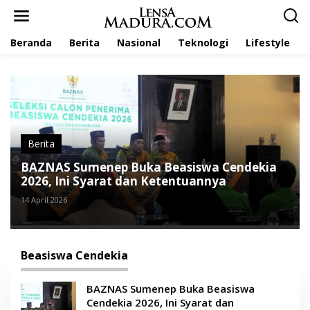
L
e
w
Beranda
Berita
Nasional
Teknologi
Lifestyle
a
t
i
k
e
k
o
n
t
Berita
e
BAZNAS Sumenep Buka Beasiswa Cendekia
n
2026, Ini Syarat dan Ketentuannya
14 April 2026
Beasiswa Cendekia
BAZNAS Sumenep Buka Beasiswa
Cendekia 2026, Ini Syarat dan