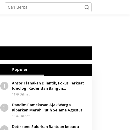
Populer
Ansor Tlanakan Dilantik, Fokus Perkuat
1
Ideologi Kader dan Bangun
Kemandirian Ekonomi
1179 Dilihat
Dandim Pamekasan Ajak Warga
2
Kibarkan Merah Putih Selama Agustus
1076 Dilihat
Detikzone Salurkan Bantuan kepada
3