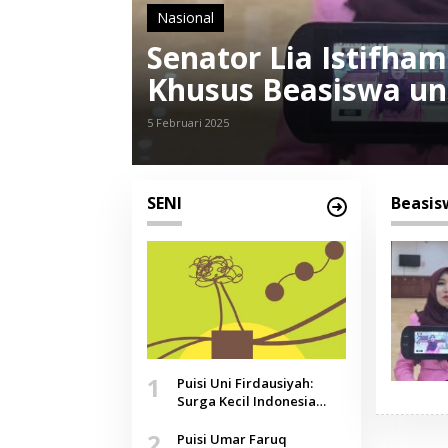
Nasional
Senator Lia Istifha
Khusus Beasiswa un
Mendikdasmen
5 Februari 2025
SENI
Beasis
1
Puisi Uni Firdausiyah:
Surga Kecil Indonesia
yang Tak Lagi Perawan,
2
Doa yang Jauh, Narasi
Puisi Umar Faruq