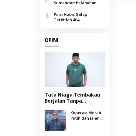
Agustus
Sumandar: Pelabuhan
Pasongsongan, Salopeng,
3
Selendang Benang Merah
Puisi Habis Gelap
Lombang
Terbitlah 404
OPINI
Tata Niaga Tembakau
Berjalan Tanpa
Instrumen, Benarkah
Negara Berpihak
Koperasi Merah
Putih dan Jalan
kepada Petani?
Panjang Menuju
Kesejahteraan