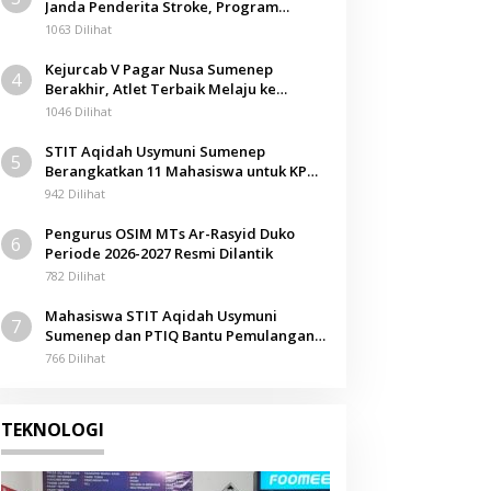
Janda Penderita Stroke, Program
Berbagi Masuki Hari ke-61
1063 Dilihat
Kejurcab V Pagar Nusa Sumenep
4
Berakhir, Atlet Terbaik Melaju ke
Kejurwil Jatim
1046 Dilihat
STIT Aqidah Usymuni Sumenep
5
Berangkatkan 11 Mahasiswa untuk KPM
Internasional di Malaysia
942 Dilihat
Pengurus OSIM MTs Ar-Rasyid Duko
6
Periode 2026-2027 Resmi Dilantik
782 Dilihat
Mahasiswa STIT Aqidah Usymuni
7
Sumenep dan PTIQ Bantu Pemulangan
Jenazah WNI Asal Aceh di Malaysia
766 Dilihat
TEKNOLOGI