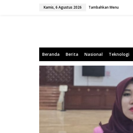
L
Kamis, 6 Agustus 2026
Tambahkan Menu
e
w
a
t
i
k
e
k
o
Beranda
Berita
Nasional
Teknologi
n
t
e
n