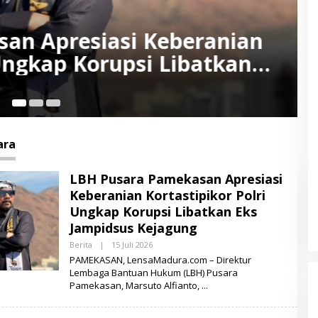
g Kortastipidkor Polri
n Korupsi Pengadaan Batu
ara
LBH Pusara Pamekasan Apresiasi
Keberanian Kortastipikor Polri
Ungkap Korupsi Libatkan Eks
Jampidsus Kejagung
Berita
|
15 Juli 2026
O
L
PAMEKASAN, LensaMadura.com – Direktur
E
Lembaga Bantuan Hukum (LBH) Pusara
H
Pamekasan, Marsuto Alfianto,
L
E
N
S