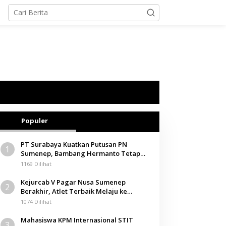
Populer
PT Surabaya Kuatkan Putusan PN
1
Sumenep, Bambang Hermanto Tetap
Dinyatakan Pemilik Sah Tanah di
1169 Dilihat
Pamolokan
Kejurcab V Pagar Nusa Sumenep
2
Berakhir, Atlet Terbaik Melaju ke
Kejurwil Jatim
1074 Dilihat
Mahasiswa KPM Internasional STIT
3