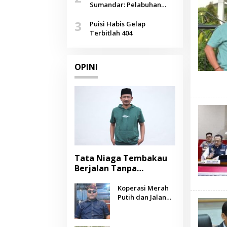
Agustus
Sumandar: Pelabuhan
Pasongsongan, Salopeng,
3
Selendang Benang Merah
Puisi Habis Gelap
Lombang
Terbitlah 404
OPINI
Tata Niaga Tembakau
Berjalan Tanpa
Instrumen, Benarkah
Negara Berpihak
Koperasi Merah
Putih dan Jalan
kepada Petani?
Panjang Menuju
Kesejahteraan