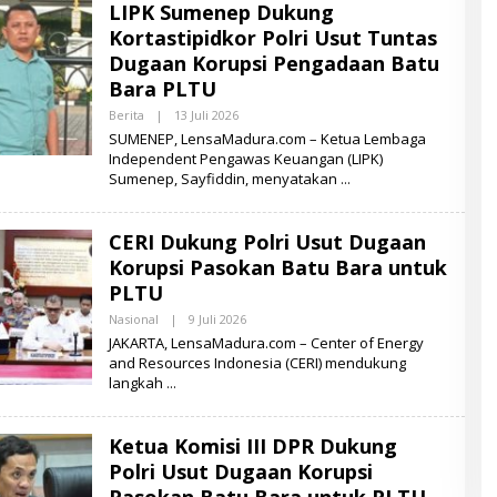
LIPK Sumenep Dukung
A
M
Kortastipidkor Polri Usut Tuntas
A
D
Dugaan Korupsi Pengadaan Batu
U
Bara PLTU
R
A
Berita
|
13 Juli 2026
O
L
SUMENEP, LensaMadura.com – Ketua Lembaga
E
Independent Pengawas Keuangan (LIPK)
H
Sumenep, Sayfiddin, menyatakan
L
E
N
S
CERI Dukung Polri Usut Dugaan
A
M
Korupsi Pasokan Batu Bara untuk
A
D
PLTU
U
R
Nasional
|
9 Juli 2026
O
A
L
JAKARTA, LensaMadura.com – Center of Energy
E
and Resources Indonesia (CERI) mendukung
H
langkah
L
E
N
S
Ketua Komisi III DPR Dukung
A
M
Polri Usut Dugaan Korupsi
A
D
Pasokan Batu Bara untuk PLTU