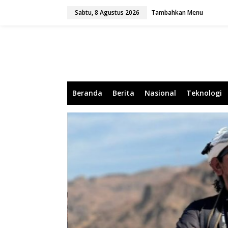
L
Sabtu, 8 Agustus 2026
Tambahkan Menu
e
w
a
t
i
k
e
k
o
Beranda
Berita
Nasional
Teknologi
n
t
e
n