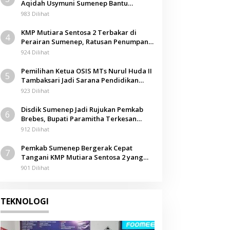
Aqidah Usymuni Sumenep Bantu
Nasional
Pengurusan Jenazah WNI di Malaysia
983 Dilihat
CERI Dukung Polri Usut Dugaa
KMP Mutiara Sentosa 2 Terbakar di
4
Pasokan Batu Bara untuk PLT
Perairan Sumenep, Ratusan Penumpang
Dievakuasi
924 Dilihat
9 Juli 2026
Pemilihan Ketua OSIS MTs Nurul Huda II
5
Tambaksari Jadi Sarana Pendidikan
Demokrasi bagi Siswa
923 Dilihat
Disdik Sumenep Jadi Rujukan Pemkab
6
Brebes, Bupati Paramitha Terkesan
Pendidikan Berbasis Budaya
912 Dilihat
Pemkab Sumenep Bergerak Cepat
7
Tangani KMP Mutiara Sentosa 2 yang
Terbakar
901 Dilihat
TEKNOLOGI