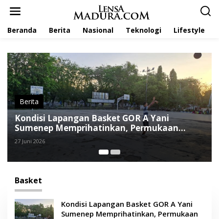
L
e
w
Beranda
Berita
Nasional
Teknologi
Lifestyle
a
t
i
k
e
k
o
n
t
Berita
e
Kondisi Lapangan Basket GOR A Yani
n
Sumenep Memprihatinkan, Permukaan
Retak dan Mengelupas
27 Juni 2026
Basket
Kondisi Lapangan Basket GOR A Yani
Sumenep Memprihatinkan, Permukaan