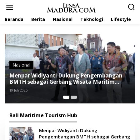
L
e
w
Beranda
Berita
Nasional
Teknologi
Lifestyle
a
t
i
k
e
k
o
n
t
Nasional
e
Menpar Widiyanti Dukung Pengembangan
B
n
BMTH sebagai Gerbang Wisata Maritim
S
Internasional
M
19 Juli 2025
14
Bali Maritime Tourism Hub
Menpar Widiyanti Dukung
Pengembangan BMTH sebagai Gerbang