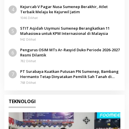
Kejurcab V Pagar Nusa Sumenep Berakhir, Atlet
4
Terbaik Melaju ke Kejurwil Jatim
1046 Dilihat
STIT Aqidah Usymuni Sumenep Berangkatkan 11
5
Mahasiswa untuk KPM Internasional di Malaysia
942 Dilihat
Pengurus OSIM MTs Ar-Rasyid Duko Periode 2026-2027
6
Resmi Dilantik
782 Dilihat
PT Surabaya Kuatkan Putusan PN Sumenep, Bambang
7
Hermanto Tetap Dinyatakan Pemilik Sah Tanah di
Pamolokan
768 Dilihat
TEKNOLOGI