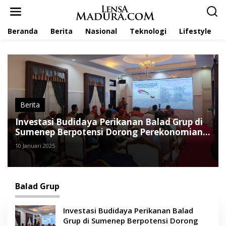
L
e
w
Beranda
Berita
Nasional
Teknologi
Lifestyle
a
t
i
k
e
k
o
n
t
Berita
e
Investasi Budidaya Perikanan Balad Grup di
n
Sumenep Berpotensi Dorong Perekonomian
Lokal
10 Januari 2025
Balad Grup
Investasi Budidaya Perikanan Balad
Grup di Sumenep Berpotensi Dorong