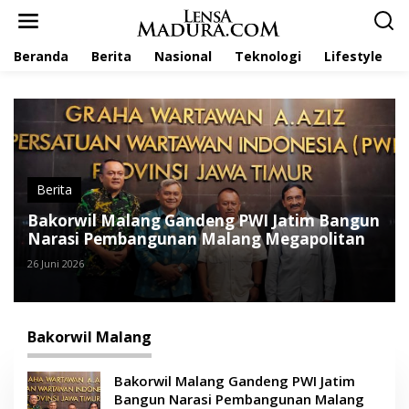
L
e
w
Beranda
Berita
Nasional
Teknologi
Lifestyle
a
t
i
k
e
k
o
n
t
Berita
e
Bakorwil Malang Gandeng PWI Jatim Bangun
n
Narasi Pembangunan Malang Megapolitan
26 Juni 2026
Bakorwil Malang
Bakorwil Malang Gandeng PWI Jatim
Bangun Narasi Pembangunan Malang