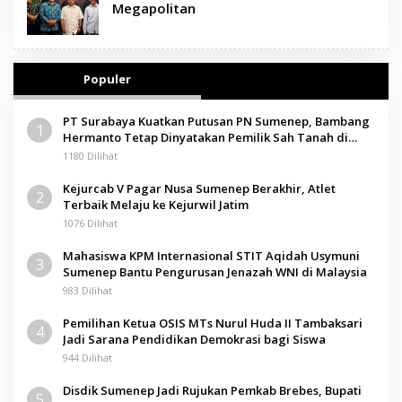
Megapolitan
Populer
PT Surabaya Kuatkan Putusan PN Sumenep, Bambang
1
Hermanto Tetap Dinyatakan Pemilik Sah Tanah di
Pamolokan
1180 Dilihat
Kejurcab V Pagar Nusa Sumenep Berakhir, Atlet
2
Terbaik Melaju ke Kejurwil Jatim
1076 Dilihat
Mahasiswa KPM Internasional STIT Aqidah Usymuni
3
Sumenep Bantu Pengurusan Jenazah WNI di Malaysia
983 Dilihat
Pemilihan Ketua OSIS MTs Nurul Huda II Tambaksari
4
Jadi Sarana Pendidikan Demokrasi bagi Siswa
944 Dilihat
Disdik Sumenep Jadi Rujukan Pemkab Brebes, Bupati
5