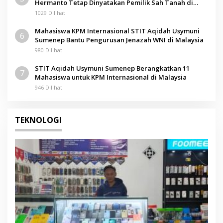
Hermanto Tetap Dinyatakan Pemilik Sah Tanah di
Pamolokan
1029 Dilihat
Mahasiswa KPM Internasional STIT Aqidah Usymuni
6
Sumenep Bantu Pengurusan Jenazah WNI di Malaysia
980 Dilihat
STIT Aqidah Usymuni Sumenep Berangkatkan 11
7
Mahasiswa untuk KPM Internasional di Malaysia
946 Dilihat
TEKNOLOGI