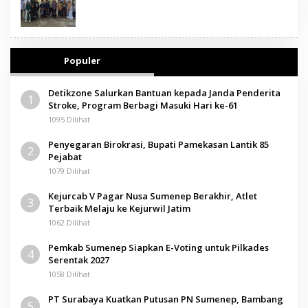
Populer
Detikzone Salurkan Bantuan kepada Janda Penderita
1
Stroke, Program Berbagi Masuki Hari ke-61
1095 Dilihat
Penyegaran Birokrasi, Bupati Pamekasan Lantik 85
2
Pejabat
1079 Dilihat
Kejurcab V Pagar Nusa Sumenep Berakhir, Atlet
3
Terbaik Melaju ke Kejurwil Jatim
1062 Dilihat
Pemkab Sumenep Siapkan E-Voting untuk Pilkades
4
Serentak 2027
1058 Dilihat
PT Surabaya Kuatkan Putusan PN Sumenep, Bambang
5