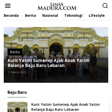
L
e
w
Beranda
Berita
Nasional
Teknologi
Lifestyle
a
t
i
k
e
k
o
n
t
Berita
e
Kurir Yatim Sumenep Ajak Anak Yatim
n
Belanja Baju Baru Lebaran
17 Maret 2025
Baju Baru
Kurir Yatim Sumenep Ajak Anak Yatim
Belanja Baju Baru Lebaran