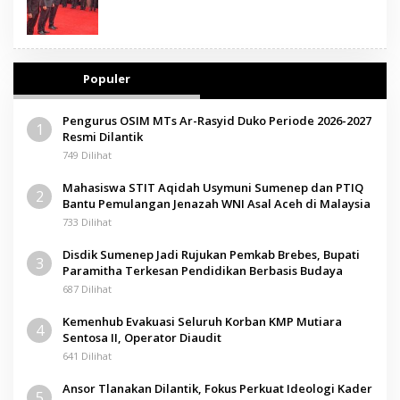
Populer
Pengurus OSIM MTs Ar-Rasyid Duko Periode 2026-2027
1
Resmi Dilantik
749 Dilihat
Mahasiswa STIT Aqidah Usymuni Sumenep dan PTIQ
2
Bantu Pemulangan Jenazah WNI Asal Aceh di Malaysia
733 Dilihat
Disdik Sumenep Jadi Rujukan Pemkab Brebes, Bupati
3
Paramitha Terkesan Pendidikan Berbasis Budaya
687 Dilihat
Kemenhub Evakuasi Seluruh Korban KMP Mutiara
4
Sentosa II, Operator Diaudit
641 Dilihat
Ansor Tlanakan Dilantik, Fokus Perkuat Ideologi Kader
5