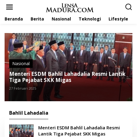
L
e
w
Beranda
Berita
Nasional
Teknologi
Lifestyle
a
t
i
k
e
k
o
n
t
Nasional
e
Menteri ESDM Bahlil Lahadalia Resmi Lantik
n
Tiga Pejabat SKK Migas
27 Februari 2025
Bahlil Lahadalia
Menteri ESDM Bahlil Lahadalia Resmi
Lantik Tiga Pejabat SKK Migas