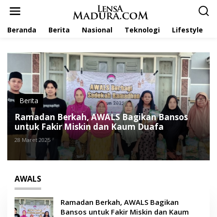
L
e
w
Beranda
Berita
Nasional
Teknologi
Lifestyle
a
t
i
k
e
k
o
n
t
Berita
e
Ramadan Berkah, AWALS Bagikan Bansos
n
untuk Fakir Miskin dan Kaum Duafa
28 Maret 2025
AWALS
Ramadan Berkah, AWALS Bagikan
Bansos untuk Fakir Miskin dan Kaum