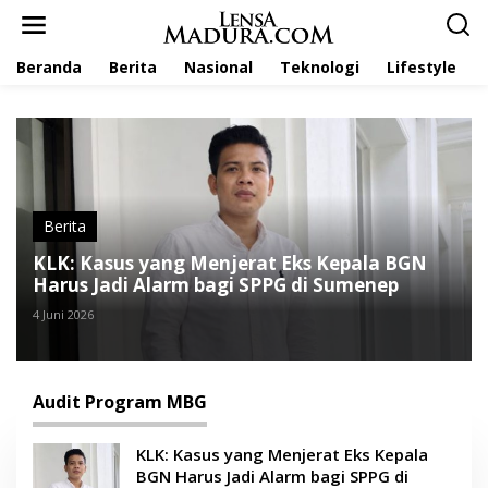
L
e
w
Beranda
Berita
Nasional
Teknologi
Lifestyle
a
t
i
k
e
k
o
n
t
Berita
e
KLK: Kasus yang Menjerat Eks Kepala BGN
n
Harus Jadi Alarm bagi SPPG di Sumenep
4 Juni 2026
Audit Program MBG
KLK: Kasus yang Menjerat Eks Kepala
BGN Harus Jadi Alarm bagi SPPG di