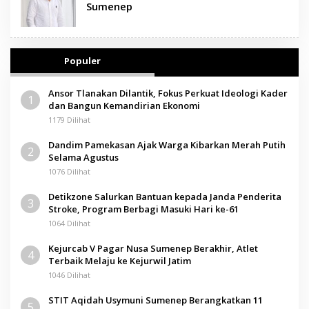
Sumenep
Populer
Ansor Tlanakan Dilantik, Fokus Perkuat Ideologi Kader
1
dan Bangun Kemandirian Ekonomi
1179 Dilihat
Dandim Pamekasan Ajak Warga Kibarkan Merah Putih
2
Selama Agustus
1076 Dilihat
Detikzone Salurkan Bantuan kepada Janda Penderita
3
Stroke, Program Berbagi Masuki Hari ke-61
1064 Dilihat
Kejurcab V Pagar Nusa Sumenep Berakhir, Atlet
4
Terbaik Melaju ke Kejurwil Jatim
1046 Dilihat
STIT Aqidah Usymuni Sumenep Berangkatkan 11
5