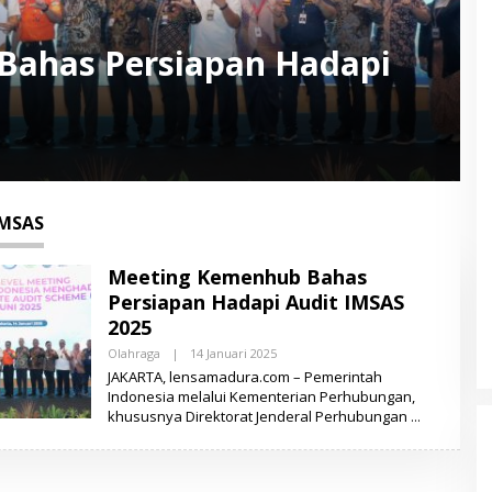
Bahas Persiapan Hadapi
IMSAS
Meeting Kemenhub Bahas
Persiapan Hadapi Audit IMSAS
2025
Olahraga
|
14 Januari 2025
O
L
JAKARTA, lensamadura.com – Pemerintah
E
Indonesia melalui Kementerian Perhubungan,
H
khususnya Direktorat Jenderal Perhubungan
L
E
N
S
A
M