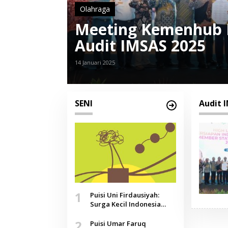
Olahraga
Meeting Kemenhub 
Audit IMSAS 2025
14 Januari 2025
SENI
Audit 
1
Puisi Uni Firdausiyah:
Surga Kecil Indonesia
yang Tak Lagi Perawan,
2
Doa yang Jauh, Narasi
Puisi Umar Faruq