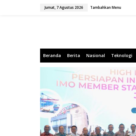
L
Jumat, 7 Agustus 2026
Tambahkan Menu
e
w
a
t
i
k
e
k
o
Beranda
Berita
Nasional
Teknologi
n
t
e
n