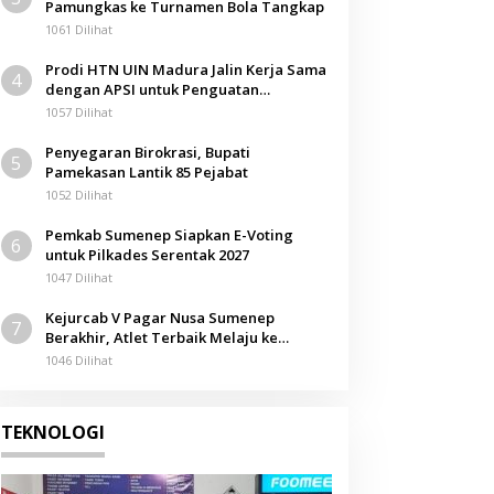
Pamungkas ke Turnamen Bola Tangkap
1061 Dilihat
Prodi HTN UIN Madura Jalin Kerja Sama
4
dengan APSI untuk Penguatan
Kompetensi Mahasiswa
1057 Dilihat
Penyegaran Birokrasi, Bupati
5
Pamekasan Lantik 85 Pejabat
1052 Dilihat
Pemkab Sumenep Siapkan E-Voting
6
untuk Pilkades Serentak 2027
1047 Dilihat
Kejurcab V Pagar Nusa Sumenep
7
Berakhir, Atlet Terbaik Melaju ke
Kejurwil Jatim
1046 Dilihat
TEKNOLOGI