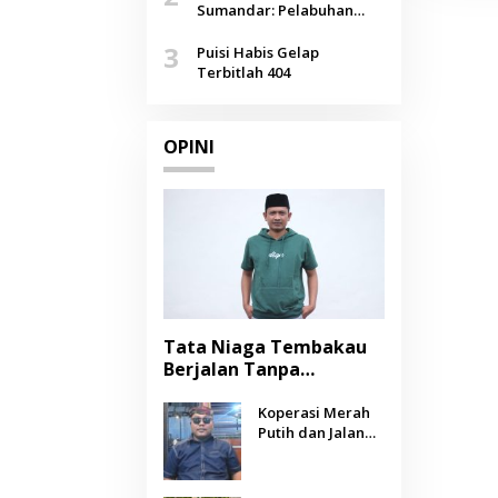
Agustus
Sumandar: Pelabuhan
Pasongsongan, Salopeng,
3
Selendang Benang Merah
Puisi Habis Gelap
Lombang
Terbitlah 404
OPINI
Tata Niaga Tembakau
Berjalan Tanpa
Instrumen, Benarkah
Negara Berpihak
Koperasi Merah
Putih dan Jalan
kepada Petani?
Panjang Menuju
Kesejahteraan