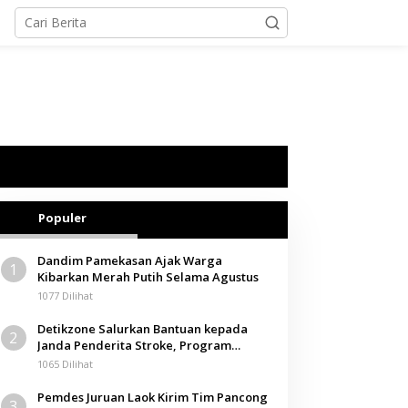
Populer
Dandim Pamekasan Ajak Warga
1
Kibarkan Merah Putih Selama Agustus
1077 Dilihat
Detikzone Salurkan Bantuan kepada
2
Janda Penderita Stroke, Program
Berbagi Masuki Hari ke-61
1065 Dilihat
Pemdes Juruan Laok Kirim Tim Pancong
3