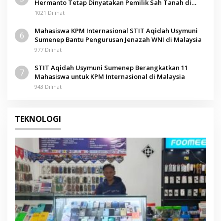
Hermanto Tetap Dinyatakan Pemilik Sah Tanah di
Pamolokan
1021 Dilihat
Mahasiswa KPM Internasional STIT Aqidah Usymuni
6
Sumenep Bantu Pengurusan Jenazah WNI di Malaysia
977 Dilihat
STIT Aqidah Usymuni Sumenep Berangkatkan 11
7
Mahasiswa untuk KPM Internasional di Malaysia
943 Dilihat
TEKNOLOGI