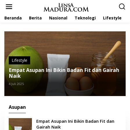
L
e
w
Beranda
Berita
Nasional
Teknologi
Lifestyle
a
t
i
k
e
k
o
n
t
Lifestyle
e
Empat Asupan Ini Bikin Badan Fit dan Gairah
n
Naik
4 Juli 2025
Asupan
Empat Asupan Ini Bikin Badan Fit dan
Gairah Naik