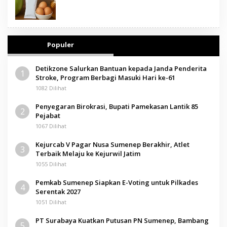
Populer
Detikzone Salurkan Bantuan kepada Janda Penderita
1
Stroke, Program Berbagi Masuki Hari ke-61
1082 Dilihat
Penyegaran Birokrasi, Bupati Pamekasan Lantik 85
2
Pejabat
1067 Dilihat
Kejurcab V Pagar Nusa Sumenep Berakhir, Atlet
3
Terbaik Melaju ke Kejurwil Jatim
1055 Dilihat
Pemkab Sumenep Siapkan E-Voting untuk Pilkades
4
Serentak 2027
1051 Dilihat
PT Surabaya Kuatkan Putusan PN Sumenep, Bambang
5