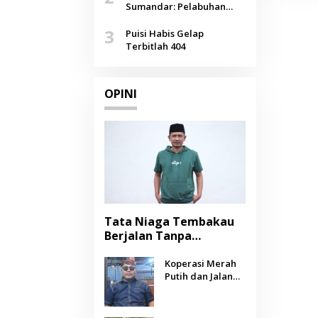
Agustus
Sumandar: Pelabuhan
Pasongsongan, Salopeng,
3
Selendang Benang Merah
Puisi Habis Gelap
Lombang
Terbitlah 404
OPINI
Tata Niaga Tembakau
Berjalan Tanpa
Instrumen, Benarkah
Negara Berpihak
Koperasi Merah
Putih dan Jalan
kepada Petani?
Panjang Menuju
Kesejahteraan