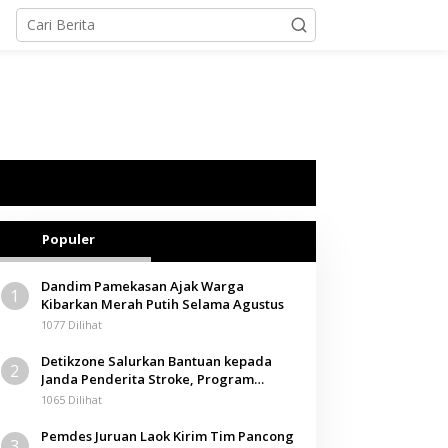
Populer
Dandim Pamekasan Ajak Warga
1
Kibarkan Merah Putih Selama Agustus
1077 Dilihat
Detikzone Salurkan Bantuan kepada
2
Janda Penderita Stroke, Program
Berbagi Masuki Hari ke-61
1065 Dilihat
Pemdes Juruan Laok Kirim Tim Pancong
3