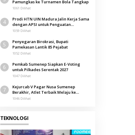
Pamungkas ke Turnamen Bola Tangkap
1061 Dilihat
Prodi HTN UIN Madura Jalin Kerja Sama
4
dengan APSI untuk Penguatan
Kompetensi Mahasiswa
1059 Dilihat
Penyegaran Birokrasi, Bupati
5
Pamekasan Lantik 85 Pejabat
1052 Dilihat
Pemkab Sumenep Siapkan E-Voting
6
untuk Pilkades Serentak 2027
1047 Dilihat
Kejurcab V Pagar Nusa Sumenep
7
Berakhir, Atlet Terbaik Melaju ke
Kejurwil Jatim
1046 Dilihat
TEKNOLOGI