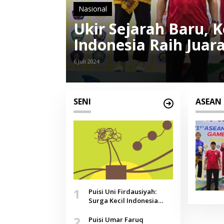
Nasional
Ukir Sejarah Baru,
Indonesia Raih Jua
6 Juli 2024
SENI
ASEAN 
1
Puisi Uni Firdausiyah:
Surga Kecil Indonesia
yang Tak Lagi Perawan,
2
Doa yang Jauh, Narasi
Puisi Umar Faruq