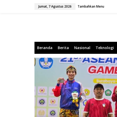
L
Jumat, 7 Agustus 2026
Tambahkan Menu
e
w
a
t
i
k
e
k
o
Beranda
Berita
Nasional
Teknologi
n
t
e
n