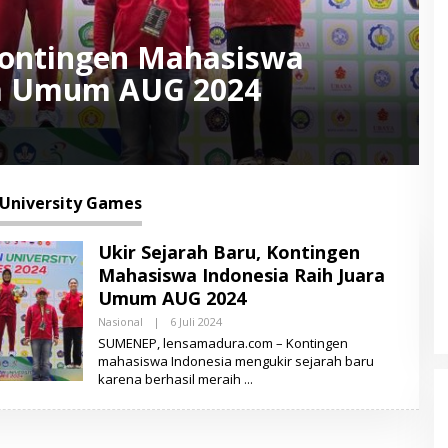
 Kontingen Mahasiswa
ra Umum AUG 2024
University Games
Ukir Sejarah Baru, Kontingen
Mahasiswa Indonesia Raih Juara
Umum AUG 2024
Nasional
|
6 Juli 2024
O
L
SUMENEP, lensamadura.com – Kontingen
E
mahasiswa Indonesia mengukir sejarah baru
H
karena berhasil meraih
L
E
N
S
A
M