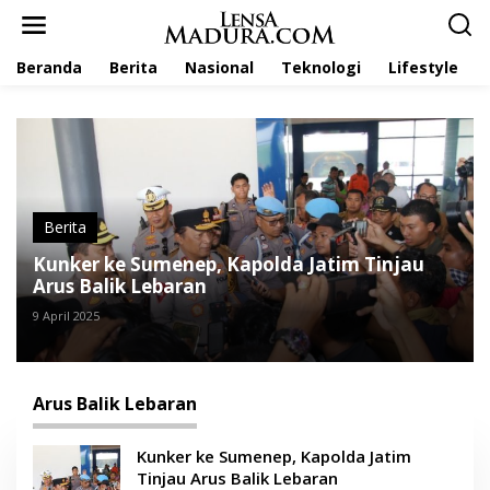
L
e
w
Beranda
Berita
Nasional
Teknologi
Lifestyle
a
t
i
k
e
k
o
n
t
Berita
e
Kunker ke Sumenep, Kapolda Jatim Tinjau
n
Arus Balik Lebaran
9 April 2025
Arus Balik Lebaran
Kunker ke Sumenep, Kapolda Jatim
Tinjau Arus Balik Lebaran