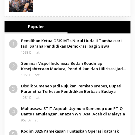
Populer
Pemilihan Ketua OSIS MTs Nurul Huda II Tambaksari
1
Jadi Sarana Pendidikan Demokrasi bagi Siswa
1088 Dilihat
Seminar Vispol Indonesia Bedah Roadmap
2
Kesejahteraan Madura, Pendidikan dan Hilirisasi Jadi
Kunci
1066 Dilihat
Disdik Sumenep Jadi Rujukan Pemkab Brebes, Bupati
3
Paramitha Terkesan Pendidikan Berbasis Budaya
1054 Dilihat
Mahasiswa STIT Aqidah Usymuni Sumenep dan PTIQ
4
Bantu Pemulangan Jenazah WNI Asal Aceh di Malaysia
958 Dilihat
Kodim 0826 Pamekasan Tuntaskan Operasi Katarak
5