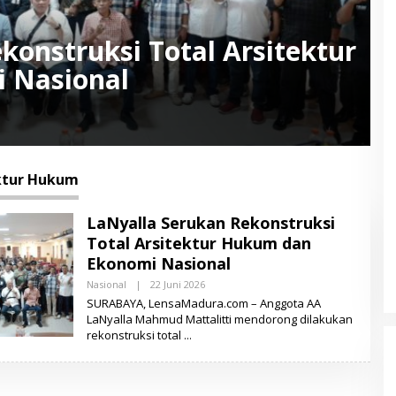
konstruksi Total Arsitektur
 Nasional
ktur Hukum
LaNyalla Serukan Rekonstruksi
Total Arsitektur Hukum dan
Ekonomi Nasional
Nasional
|
22 Juni 2026
O
L
SURABAYA, LensaMadura.com – Anggota AA
E
LaNyalla Mahmud Mattalitti mendorong dilakukan
H
rekonstruksi total
L
E
N
S
A
M