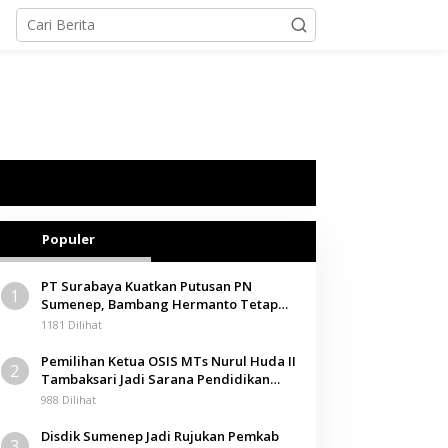
Populer
PT Surabaya Kuatkan Putusan PN
1
Sumenep, Bambang Hermanto Tetap
Dinyatakan Pemilik Sah Tanah di
1181 Dilihat
Pamolokan
Pemilihan Ketua OSIS MTs Nurul Huda II
2
Tambaksari Jadi Sarana Pendidikan
Demokrasi bagi Siswa
988 Dilihat
Disdik Sumenep Jadi Rujukan Pemkab
3