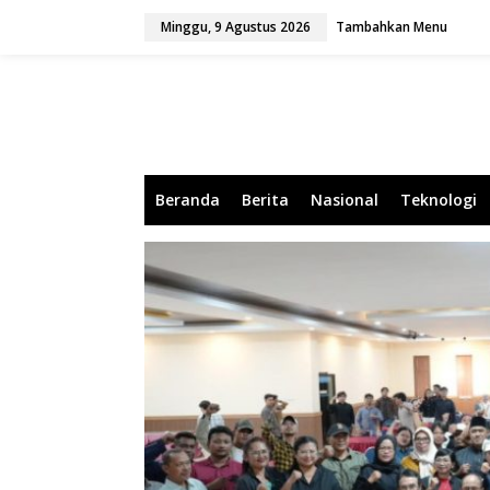
L
Minggu, 9 Agustus 2026
Tambahkan Menu
e
w
a
t
i
k
e
k
o
Beranda
Berita
Nasional
Teknologi
n
t
e
n