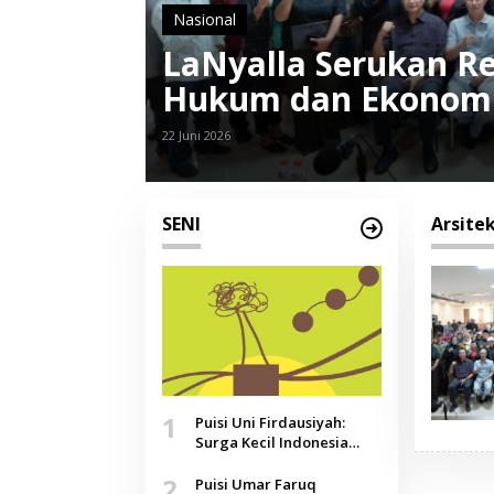
Nasional
LaNyalla Serukan Re
Hukum dan Ekonomi
22 Juni 2026
SENI
Arsite
1
Puisi Uni Firdausiyah:
Surga Kecil Indonesia
yang Tak Lagi Perawan,
2
Doa yang Jauh, Narasi
Puisi Umar Faruq