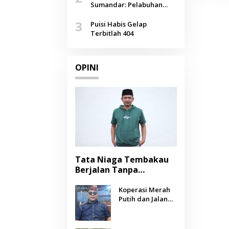
Agustus
Sumandar: Pelabuhan
Pasongsongan, Salopeng,
3
Selendang Benang Merah
Puisi Habis Gelap
Lombang
Terbitlah 404
OPINI
Tata Niaga Tembakau
Berjalan Tanpa
Instrumen, Benarkah
Negara Berpihak
Koperasi Merah
Putih dan Jalan
kepada Petani?
Panjang Menuju
Kesejahteraan