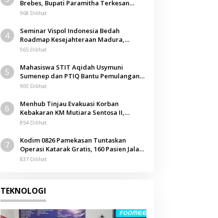
Brebes, Bupati Paramitha Terkesan
Pendidikan Berbasis Budaya
968 Dilihat
Seminar Vispol Indonesia Bedah
4
Roadmap Kesejahteraan Madura,
Pendidikan dan Hilirisasi Jadi Kunci
965 Dilihat
Mahasiswa STIT Aqidah Usymuni
5
Sumenep dan PTIQ Bantu Pemulangan
Jenazah WNI Asal Aceh di Malaysia
900 Dilihat
Menhub Tinjau Evakuasi Korban
6
Kebakaran KM Mutiara Sentosa II,
Apresiasi Respons Cepat Pemkab
854 Dilihat
Sumenep
Kodim 0826 Pamekasan Tuntaskan
7
Operasi Katarak Gratis, 160 Pasien Jalani
Tindakan Medis
837 Dilihat
TEKNOLOGI