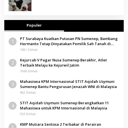
Populer
PT Surabaya Kuatkan Putusan PN Sumenep, Bambang
1
Hermanto Tetap Dinyatakan Pemilik Sah Tanah di
Pamolokan
1081 Dilihat
Kejurcab V Pagar Nusa Sumenep Berakhir, Atlet
2
Terbaik Melaju ke Kejurwil Jatim
1066 Dilihat
Mahasiswa KPM Internasional STIT Aqidah Usymuni
3
Sumenep Bantu Pengurusan Jenazah WNI di Malaysia
982 Dilihat
STIT Aqidah Usymuni Sumenep Berangkatkan 11
4
Mahasiswa untuk KPM Internasional di Malaysia
953 Dilihat
KMP Mutiara Sentosa 2 Terbakar di Perairan
5