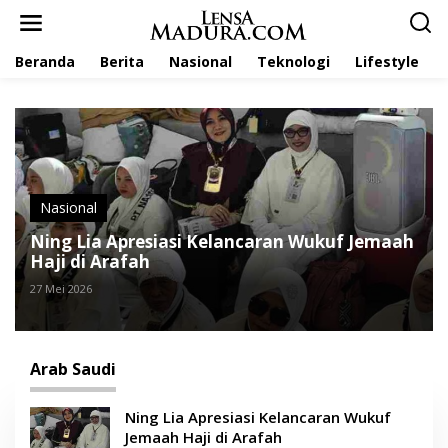
L
e
w
Beranda
Berita
Nasional
Teknologi
Lifestyle
a
t
i
k
e
k
o
n
t
Nasional
e
Ning Lia Apresiasi Kelancaran Wukuf Jemaah
n
Haji di Arafah
27 Mei 2026
Arab Saudi
Ning Lia Apresiasi Kelancaran Wukuf
Jemaah Haji di Arafah