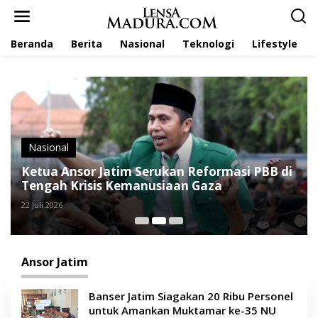
L
e
w
Beranda
Berita
Nasional
Teknologi
Lifestyle
a
t
i
k
e
k
o
n
t
Nasional
e
Ketua Ansor Jatim Serukan Reformasi PBB di
n
Tengah Krisis Kemanusiaan Gaza
22 Juli 2026
Ansor Jatim
Banser Jatim Siagakan 20 Ribu Personel
untuk Amankan Muktamar ke-35 NU