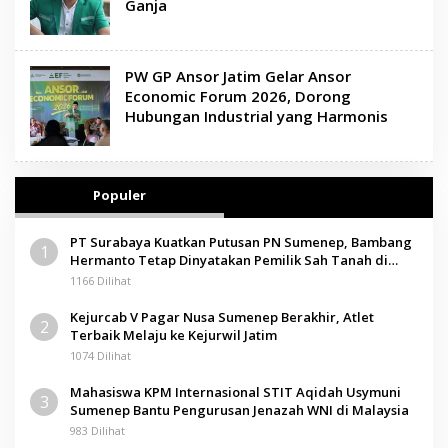
Ganja
PW GP Ansor Jatim Gelar Ansor
Economic Forum 2026, Dorong
Hubungan Industrial yang Harmonis
Populer
PT Surabaya Kuatkan Putusan PN Sumenep, Bambang
1
Hermanto Tetap Dinyatakan Pemilik Sah Tanah di
Pamolokan
1166 Dilihat
Kejurcab V Pagar Nusa Sumenep Berakhir, Atlet
2
Terbaik Melaju ke Kejurwil Jatim
1074 Dilihat
Mahasiswa KPM Internasional STIT Aqidah Usymuni
3
Sumenep Bantu Pengurusan Jenazah WNI di Malaysia
983 Dilihat