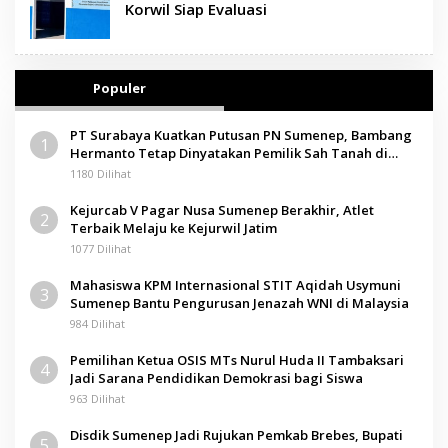
Korwil Siap Evaluasi
Populer
PT Surabaya Kuatkan Putusan PN Sumenep, Bambang
1
Hermanto Tetap Dinyatakan Pemilik Sah Tanah di
Pamolokan
1180 Dilihat
Kejurcab V Pagar Nusa Sumenep Berakhir, Atlet
2
Terbaik Melaju ke Kejurwil Jatim
1077 Dilihat
Mahasiswa KPM Internasional STIT Aqidah Usymuni
3
Sumenep Bantu Pengurusan Jenazah WNI di Malaysia
984 Dilihat
Pemilihan Ketua OSIS MTs Nurul Huda II Tambaksari
4
Jadi Sarana Pendidikan Demokrasi bagi Siswa
963 Dilihat
Disdik Sumenep Jadi Rujukan Pemkab Brebes, Bupati
5