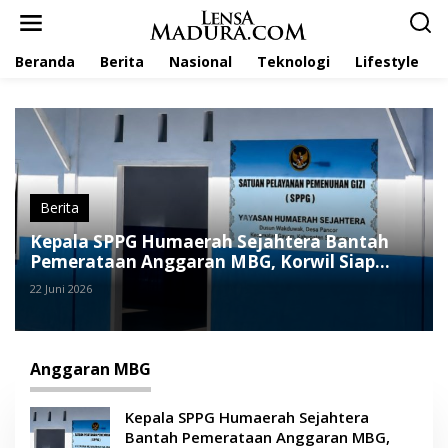
L
e
w
Beranda
Berita
Nasional
Teknologi
Lifestyle
a
t
i
k
e
k
o
n
t
Berita
e
Kepala SPPG Humaerah Sejahtera Bantah
n
Pemerataan Anggaran MBG, Korwil Siap
Evaluasi
22 Juni 2026
Anggaran MBG
Kepala SPPG Humaerah Sejahtera
Bantah Pemerataan Anggaran MBG,