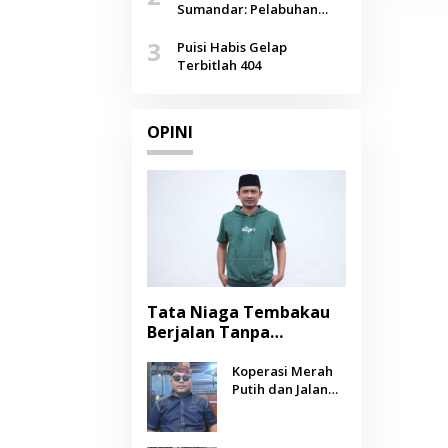
Agustus
Sumandar: Pelabuhan
Pasongsongan, Salopeng,
3
Selendang Benang Merah
Puisi Habis Gelap
Lombang
Terbitlah 404
OPINI
Tata Niaga Tembakau
Berjalan Tanpa
Instrumen, Benarkah
Negara Berpihak
Koperasi Merah
Putih dan Jalan
kepada Petani?
Panjang Menuju
Kesejahteraan