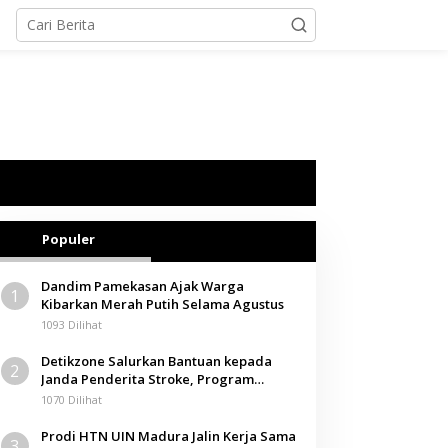
Populer
Dandim Pamekasan Ajak Warga
1
Kibarkan Merah Putih Selama Agustus
1093 Dilihat
Detikzone Salurkan Bantuan kepada
2
Janda Penderita Stroke, Program
Berbagi Masuki Hari ke-61
1070 Dilihat
Prodi HTN UIN Madura Jalin Kerja Sama
3