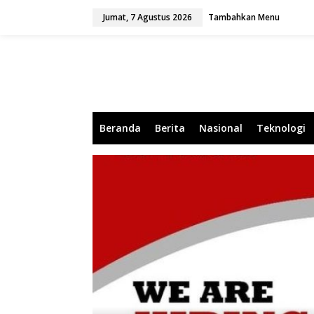
L
Jumat, 7 Agustus 2026
Tambahkan Menu
e
w
a
t
i
k
e
k
o
Beranda
Berita
Nasional
Teknologi
n
t
e
n