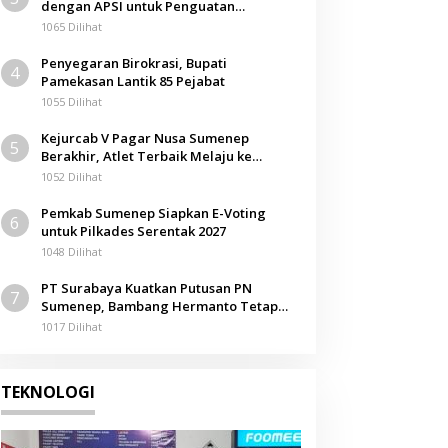
dengan APSI untuk Penguatan
Kompetensi Mahasiswa
1065 Dilihat
Penyegaran Birokrasi, Bupati
4
Pamekasan Lantik 85 Pejabat
1055 Dilihat
Kejurcab V Pagar Nusa Sumenep
5
Berakhir, Atlet Terbaik Melaju ke
Kejurwil Jatim
1052 Dilihat
Pemkab Sumenep Siapkan E-Voting
6
untuk Pilkades Serentak 2027
1048 Dilihat
PT Surabaya Kuatkan Putusan PN
7
Sumenep, Bambang Hermanto Tetap
Dinyatakan Pemilik Sah Tanah di
1017 Dilihat
Pamolokan
TEKNOLOGI