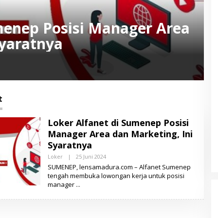
menep Posisi Manager Area
Syaratnya
t
Loker Alfanet di Sumenep Posisi
Manager Area dan Marketing, Ini
Syaratnya
Loker
|
25 Juni 2024
O
L
SUMENEP, lensamadura.com – Alfanet Sumenep
E
tengah membuka lowongan kerja untuk posisi
H
manager
L
E
N
S
A
M