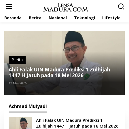
L
e
w
Beranda
Berita
Nasional
Teknologi
Lifestyle
a
t
i
k
e
k
o
n
t
Berita
e
Ahli Falak UIN Madura Prediksi 1 Zulhijah
n
1447 H Jatuh pada 18 Mei 2026
12 Mei 2026
Achmad Mulyadi
Ahli Falak UIN Madura Prediksi 1
Zulhijah 1447 H Jatuh pada 18 Mei 2026