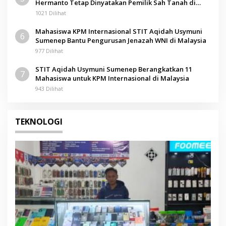
Hermanto Tetap Dinyatakan Pemilik Sah Tanah di
Pamolokan
1021 Dilihat
Mahasiswa KPM Internasional STIT Aqidah Usymuni
6
Sumenep Bantu Pengurusan Jenazah WNI di Malaysia
977 Dilihat
STIT Aqidah Usymuni Sumenep Berangkatkan 11
7
Mahasiswa untuk KPM Internasional di Malaysia
943 Dilihat
TEKNOLOGI