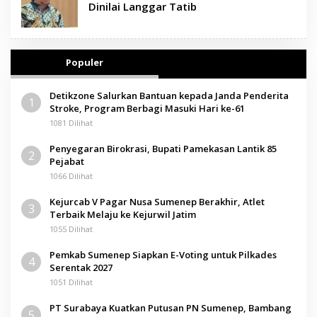
Dinilai Langgar Tatib
Populer
Detikzone Salurkan Bantuan kepada Janda Penderita
1
Stroke, Program Berbagi Masuki Hari ke-61
1081 Dilihat
Penyegaran Birokrasi, Bupati Pamekasan Lantik 85
2
Pejabat
1066 Dilihat
Kejurcab V Pagar Nusa Sumenep Berakhir, Atlet
3
Terbaik Melaju ke Kejurwil Jatim
1055 Dilihat
Pemkab Sumenep Siapkan E-Voting untuk Pilkades
4
Serentak 2027
1051 Dilihat
PT Surabaya Kuatkan Putusan PN Sumenep, Bambang
5