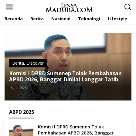
L
e
w
Beranda
Berita
Nasional
Teknologi
Lifestyle
a
t
i
k
e
k
o
n
t
Berita
,
Discover
e
Komisi I DPRD Sumenep Tolak Pembahasan
n
APBD 2026, Banggar Dinilai Langgar Tatib
15 Juli 2025
ABPD 2025
Komisi I DPRD Sumenep Tolak
Pembahasan APBD 2026, Banggar