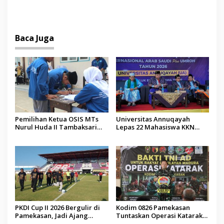
PTIQ Bantu Pemulangan
2027 Resmi Dilantik
Jenazah WNI Asal Aceh di
Malaysia
Baca Juga
Pemilihan Ketua OSIS MTs
Universitas Annuqayah
Nurul Huda II Tambaksari
Lepas 22 Mahasiswa KKN
Jadi Sarana Pendidikan
Internasional ke Arab Saudi
Demokrasi bagi Siswa
PKDI Cup II 2026 Bergulir di
Kodim 0826 Pamekasan
Pamekasan, Jadi Ajang
Tuntaskan Operasi Katarak
Silaturahmi Kepala Desa se-
Gratis, 160 Pasien Jalani