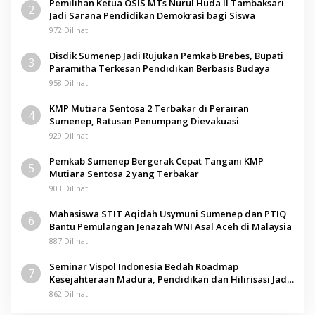
Pemilihan Ketua OSIS MTs Nurul Huda II Tambaksari
2
Jadi Sarana Pendidikan Demokrasi bagi Siswa
972 Dilihat
Disdik Sumenep Jadi Rujukan Pemkab Brebes, Bupati
3
Paramitha Terkesan Pendidikan Berbasis Budaya
958 Dilihat
KMP Mutiara Sentosa 2 Terbakar di Perairan
4
Sumenep, Ratusan Penumpang Dievakuasi
929 Dilihat
Pemkab Sumenep Bergerak Cepat Tangani KMP
5
Mutiara Sentosa 2 yang Terbakar
903 Dilihat
Mahasiswa STIT Aqidah Usymuni Sumenep dan PTIQ
6
Bantu Pemulangan Jenazah WNI Asal Aceh di Malaysia
887 Dilihat
Seminar Vispol Indonesia Bedah Roadmap
7
Kesejahteraan Madura, Pendidikan dan Hilirisasi Jadi
Kunci
862 Dilihat