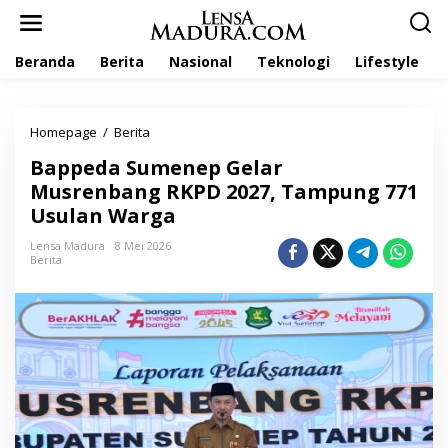
L
e
w
Beranda
Berita
Nasional
Teknologi
Lifestyle
a
t
i
k
Homepage
/
Berita
B
e
a
k
Bappeda Sumenep Gelar
p
o
p
Musrenbang RKPD 2027, Tampung 771
n
e
t
Usulan Warga
d
e
a
n
Lensa Madura
8 Mei 2026
S
Berita
u
m
e
n
e
p
G
e
l
a