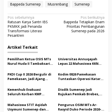
Bappeda Sumenep
Musrenbang
Sumenep
N
Pos sebelumnya
Pos berikutnya
Ratusan Karya Santri IBS
Bappeda Tetapkan Enam
a
PKMKK jadi Penanda
Prioritas Pembangunan
v
Transformasi Literasi
Sumenep pada 2026
Pesantren
i
g
Artikel Terkait
a
s
Pemilihan Ketua OSIS MTs
Universitas Annuqayah
Nurul Huda II Tambaksari
Lepas 22 Mahasiswa KKN
i
Jadi Sarana Pendidikan
Internasional ke Arab
p
Demokrasi bagi Siswa
Saudi
PKDI Cup II 2026 Bergulir di
Kodim 0826 Pamekasan
Pamekasan, Jadi Ajang
Tuntaskan Operasi Katarak
o
Silaturahmi Kepala Desa se-
Gratis, 160 Pasien Jalani
s
Madura
Tindakan Medis
Kemenhub Evakuasi
Disdik Sumenep Jadi
Seluruh Korban KMP
Rujukan Pemkab Brebes,
Mutiara Sentosa II,
Bupati Paramitha Terkesan
Operator Diaudit
Pendidikan Berbasis
Mahasiswa STIT Aqidah
Pengurus OSIM MTs Ar-
Budaya
Usymuni Sumenep dan
Rasyid Duko Periode 2026-