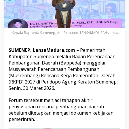
r
M
u
s
r
e
Kepala Bappeda Sumenep, Arif Firmanto. LENSAMADURA/Istimewa
n
b
a
n
SUMENEP, LensaMadura.com
– Pemerintah
g
Kabupaten Sumenep melalui Badan Perencanaan
R
Pembangunan Daerah (Bappeda) menggelar
K
Musyawarah Perencanaan Pembangunan
P
(Musrenbang) Rencana Kerja Pemerintah Daerah
D
2
(RKPD) 2027 di Pendopo Agung Keraton Sumenep,
0
Senin, 30 Maret 2026.
2
7
Forum tersebut menjadi tahapan akhir
,
penyusunan rencana pembangunan daerah
T
a
sebelum ditetapkan menjadi dokumen kebijakan
m
pemerintah.
p
u