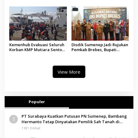
Madura
Tindakan Medis
Kemenhub Evakuasi Seluruh
Disdik Sumenep Jadi Rujukan
Korban KMP Mutiara Sentosa
Pemkab Brebes, Bupati
II, Operator Diaudit
Paramitha Terkesan
Pendidikan Berbasis Budaya
View More
Populer
PT Surabaya Kuatkan Putusan PN Sumenep, Bambang
1
Hermanto Tetap Dinyatakan Pemilik Sah Tanah di
Pamolokan
1181 Dilihat