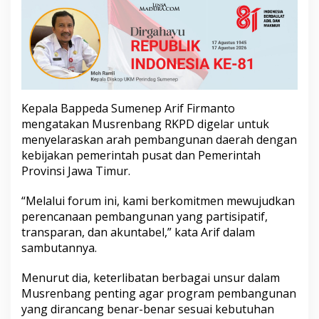
n
g
7
7
1
U
s
u
Kepala Bappeda Sumenep Arif Firmanto
l
a
mengatakan Musrenbang RKPD digelar untuk
n
menyelaraskan arah pembangunan daerah dengan
W
kebijakan pemerintah pusat dan Pemerintah
a
Provinsi Jawa Timur.
r
g
a
“Melalui forum ini, kami berkomitmen mewujudkan
perencanaan pembangunan yang partisipatif,
transparan, dan akuntabel,” kata Arif dalam
sambutannya.
Menurut dia, keterlibatan berbagai unsur dalam
Musrenbang penting agar program pembangunan
yang dirancang benar-benar sesuai kebutuhan