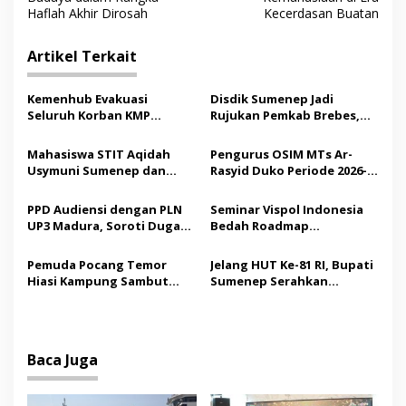
v
Haflah Akhir Dirosah
Kecerdasan Buatan
i
g
Artikel Terkait
a
s
Kemenhub Evakuasi
Disdik Sumenep Jadi
Seluruh Korban KMP
Rujukan Pemkab Brebes,
i
Mutiara Sentosa II,
Bupati Paramitha Terkesan
p
Operator Diaudit
Pendidikan Berbasis
Mahasiswa STIT Aqidah
Pengurus OSIM MTs Ar-
Budaya
Usymuni Sumenep dan
Rasyid Duko Periode 2026-
o
PTIQ Bantu Pemulangan
2027 Resmi Dilantik
s
Jenazah WNI Asal Aceh di
PPD Audiensi dengan PLN
Seminar Vispol Indonesia
Malaysia
UP3 Madura, Soroti Dugaan
Bedah Roadmap
Pelanggaran Program
Kesejahteraan Madura,
Listrik Desa di Sumenep
Pendidikan dan Hilirisasi
Pemuda Pocang Temor
Jelang HUT Ke-81 RI, Bupati
Jadi Kunci
Hiasi Kampung Sambut
Sumenep Serahkan
Hari Kemerdekaan RI
Bendera Merah Putih
kepada ASN
Baca Juga