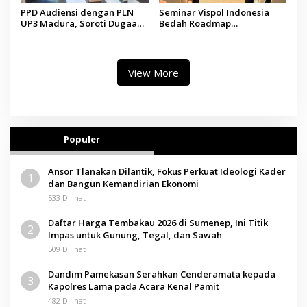
PPD Audiensi dengan PLN
Seminar Vispol Indonesia
UP3 Madura, Soroti Dugaan
Bedah Roadmap
Pelanggaran Program Listrik
Kesejahteraan Madura,
Desa di Sumenep
Pendidikan dan Hilirisasi
Jadi Kunci
View More
Populer
Ansor Tlanakan Dilantik, Fokus Perkuat Ideologi Kader
1
dan Bangun Kemandirian Ekonomi
533 Dilihat
Daftar Harga Tembakau 2026 di Sumenep, Ini Titik
2
Impas untuk Gunung, Tegal, dan Sawah
509 Dilihat
Dandim Pamekasan Serahkan Cenderamata kepada
3
Kapolres Lama pada Acara Kenal Pamit
482 Dilihat