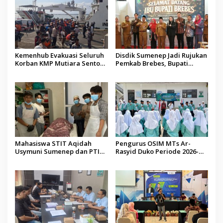
Kemenhub Evakuasi Seluruh
Disdik Sumenep Jadi Rujukan
Korban KMP Mutiara Sentosa
Pemkab Brebes, Bupati
II, Operator Diaudit
Paramitha Terkesan
Pendidikan Berbasis Budaya
Mahasiswa STIT Aqidah
Pengurus OSIM MTs Ar-
Usymuni Sumenep dan PTIQ
Rasyid Duko Periode 2026-
Bantu Pemulangan Jenazah
2027 Resmi Dilantik
WNI Asal Aceh di Malaysia