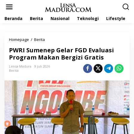
L
e
w
Beranda
Berita
Nasional
Teknologi
Lifestyle
a
t
i
k
Homepage
/
Berita
P
e
W
k
PWRI Sumenep Gelar FGD Evaluasi
R
o
I
Program Makan Bergizi Gratis
n
S
t
u
Lensa Madura
9 Juli 2026
e
Berita
m
n
e
n
e
p
G
e
l
a
r
F
G