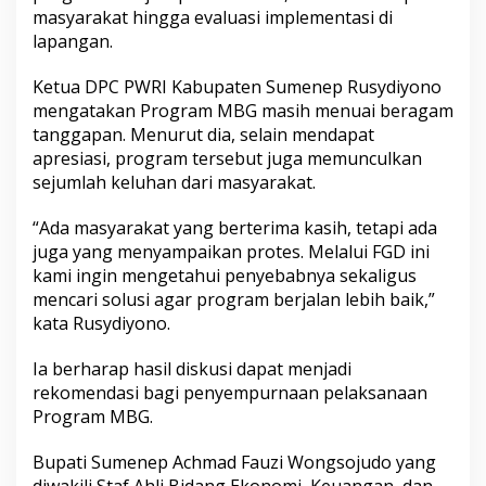
i
masyarakat hingga evaluasi implementasi di
z
lapangan.
i
G
Ketua DPC PWRI Kabupaten Sumenep Rusydiyono
r
mengatakan Program MBG masih menuai beragam
a
t
tanggapan. Menurut dia, selain mendapat
i
apresiasi, program tersebut juga memunculkan
s
sejumlah keluhan dari masyarakat.
“Ada masyarakat yang berterima kasih, tetapi ada
juga yang menyampaikan protes. Melalui FGD ini
kami ingin mengetahui penyebabnya sekaligus
mencari solusi agar program berjalan lebih baik,”
kata Rusydiyono.
Ia berharap hasil diskusi dapat menjadi
rekomendasi bagi penyempurnaan pelaksanaan
Program MBG.
Bupati Sumenep Achmad Fauzi Wongsojudo yang
diwakili Staf Ahli Bidang Ekonomi, Keuangan, dan