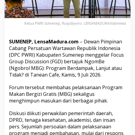
D
E
v
a
Ketua PWRI Sumenep, Rusydiyono. LENSAMADURA/Istimewa
l
u
a
s
SUMENEP, LensaMadura.com
– Dewan Pimpinan
i
Cabang Persatuan Wartawan Republik Indonesia
P
(DPC PWRI) Kabupaten Sumenep menggelar Focus
r
Group Discussion (FGD) bertajuk NgomBe
o
(Ngobrol MBG): Program Berdampak, Lanjut atau
g
r
Tidak? di Tanean Cafe, Kamis, 9 Juli 2026.
a
m
Forum tersebut membahas pelaksanaan Program
M
Makan Bergizi Gratis (MBG) sekaligus
a
menghimpun masukan dari berbagai pihak.
k
a
n
Diskusi diikuti perwakilan pemerintah daerah,
B
DPRD, tenaga kesehatan, akademisi, dan insan
e
pers. Sejumlah persoalan dalam pelaksanaan
r
program menjadi pembahasan, mulai dari respons
g