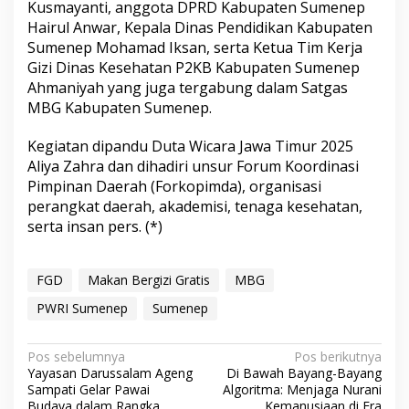
Kusmayanti, anggota DPRD Kabupaten Sumenep
Hairul Anwar, Kepala Dinas Pendidikan Kabupaten
Sumenep Mohamad Iksan, serta Ketua Tim Kerja
Gizi Dinas Kesehatan P2KB Kabupaten Sumenep
Ahmaniyah yang juga tergabung dalam Satgas
MBG Kabupaten Sumenep.
Kegiatan dipandu Duta Wicara Jawa Timur 2025
Aliya Zahra dan dihadiri unsur Forum Koordinasi
Pimpinan Daerah (Forkopimda), organisasi
perangkat daerah, akademisi, tenaga kesehatan,
serta insan pers. (*)
FGD
Makan Bergizi Gratis
MBG
PWRI Sumenep
Sumenep
N
Pos sebelumnya
Pos berikutnya
Yayasan Darussalam Ageng
Di Bawah Bayang-Bayang
a
Sampati Gelar Pawai
Algoritma: Menjaga Nurani
Budaya dalam Rangka
Kemanusiaan di Era