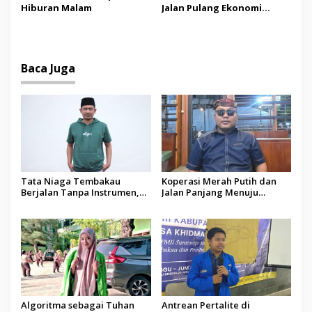
Raas
Hiburan Malam
Jalan Pulang Ekonomi
Madura
Baca Juga
Tata Niaga Tembakau
Koperasi Merah Putih dan
Berjalan Tanpa Instrumen,
Jalan Panjang Menuju
Benarkah Negara Berpihak
Kesejahteraan
kepada Petani?
Algoritma sebagai Tuhan
Antrean Pertalite di