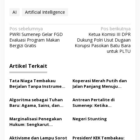
n
B
AI
Artificial Intelligence
u
a
t
N
Pos sebelumnya
Pos berikutnya
a
PWRI Sumenep Gelar FGD
Ketua Komisi III DPR
a
n
Evaluasi Program Makan
Dukung Polri Usut Dugaan
v
Bergizi Gratis
Korupsi Pasokan Batu Bara
untuk PLTU
i
g
Artikel Terkait
a
s
Tata Niaga Tembakau
Koperasi Merah Putih dan
Berjalan Tanpa Instrumen,
Jalan Panjang Menuju
i
Benarkah Negara Berpihak
Kesejahteraan
p
kepada Petani?
Algoritma sebagai Tuhan
Antrean Pertalite di
Baru: Agama, Sains, dan
Sumenep: Ketika
o
Manusia
Geopolitik Global
s
Mengetuk Dapur Rakyat
Marginalisasi Penegakan
Negeri Stunting
Kepulauan
Hukum: Sengkarut
Pembangunan Menara
Telekomunikasi di Pulau
Aktivisme dan Lampu Sorot
Presiden! KEK Tembakau: