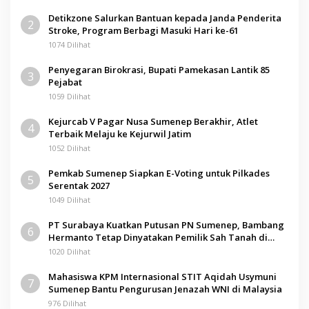
Detikzone Salurkan Bantuan kepada Janda Penderita
2
Stroke, Program Berbagi Masuki Hari ke-61
1074 Dilihat
Penyegaran Birokrasi, Bupati Pamekasan Lantik 85
3
Pejabat
1059 Dilihat
Kejurcab V Pagar Nusa Sumenep Berakhir, Atlet
4
Terbaik Melaju ke Kejurwil Jatim
1052 Dilihat
Pemkab Sumenep Siapkan E-Voting untuk Pilkades
5
Serentak 2027
1049 Dilihat
PT Surabaya Kuatkan Putusan PN Sumenep, Bambang
6
Hermanto Tetap Dinyatakan Pemilik Sah Tanah di
Pamolokan
1020 Dilihat
Mahasiswa KPM Internasional STIT Aqidah Usymuni
7
Sumenep Bantu Pengurusan Jenazah WNI di Malaysia
976 Dilihat