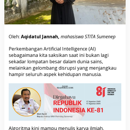
n
g
A
l
g
o
r
Oleh:
Aqidatul Jannah,
mahasiswa STITA Sumenep
i
t
Perkembangan Artificial Intelligence (AI)
m
sebagaimana kita saksikan saat ini bukan lagi
a
:
sekadar lompatan besar dalam dunia sains,
M
melainkan gelombang disrupsi yang menjangkau
e
hampir seluruh aspek kehidupan manusia.
n
j
a
g
a
N
u
r
a
n
i
Algoritma kini mampu menulis karya ilmiah,