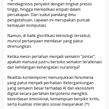
K
mendiagnosis penyakit dengan tingkat presisi
e
tinggi, hingga mereplikasi empati dalam
m
percakapan. Dari sudut pandang ilmu
a
pengetahuan, capaian ini merupakan puncak
n
u
kemajuan komputasi.
s
i
Namun, di balik glorifikasi teknologi tersebut,
a
muncul pertanyaan mendasar yang patut
a
direnungkan.
n
d
i
Ketika mesin perlahan menjadi semakin “pintar”,
E
apakah manusia justru berisiko semakin teralienasi
r
dan kehilangan kehangatan nuraninya?
a
K
e
Realitas kontemporer menunjukkan fenomena
c
yang patut menjadi perhatian. Ketergantungan
e
yang semakin besar terhadap AI dan ekosistem
r
digital secara perlahan berpotensi mengikis
d
kecerdasan emosional, kemampuan berpikir kritis,
a
s
serta kualitas interaksi sosial masyarakat. (*)
a