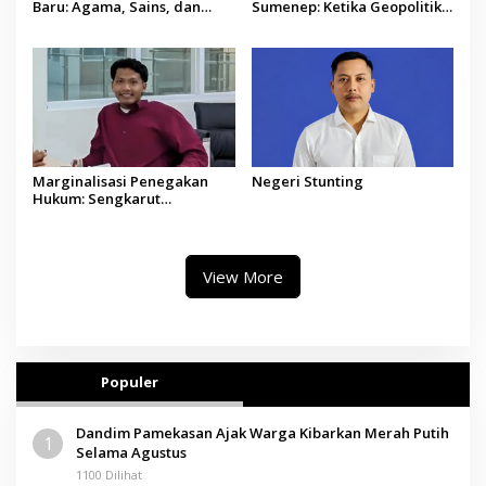
Baru: Agama, Sains, dan
Sumenep: Ketika Geopolitik
Manusia
Global Mengetuk Dapur
Rakyat Kepulauan
Marginalisasi Penegakan
Negeri Stunting
Hukum: Sengkarut
Pembangunan Menara
Telekomunikasi di Pulau
Raas
View More
Populer
Dandim Pamekasan Ajak Warga Kibarkan Merah Putih
1
Selama Agustus
1100 Dilihat