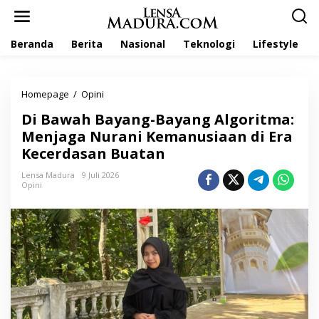
L
e
w
Beranda
Berita
Nasional
Teknologi
Lifestyle
a
t
i
k
Homepage
/
Opini
D
e
i
k
Di Bawah Bayang-Bayang Algoritma:
B
o
a
Menjaga Nurani Kemanusiaan di Era
n
w
t
Kecerdasan Buatan
a
e
h
n
Lensa Madura
9 Juli 2026
B
Opini
a
y
a
n
g
-
B
a
y
a