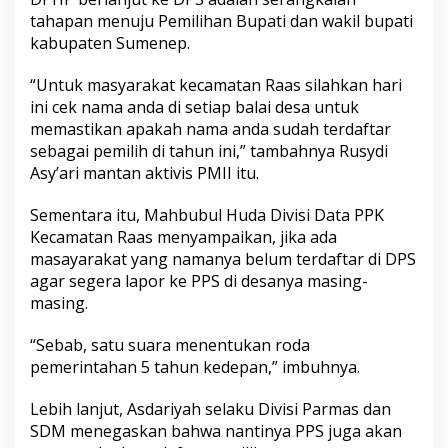
e
tahapan menuju Pemilihan Bupati dan wakil bupati
n
kabupaten Sumenep.
t
a
r
“Untuk masyarakat kecamatan Raas silahkan hari
a
ini cek nama anda di setiap balai desa untuk
memastikan apakah nama anda sudah terdaftar
sebagai pemilih di tahun ini,” tambahnya Rusydi
Asy’ari mantan aktivis PMII itu.
Sementara itu, Mahbubul Huda Divisi Data PPK
Kecamatan Raas menyampaikan, jika ada
masayarakat yang namanya belum terdaftar di DPS
agar segera lapor ke PPS di desanya masing-
masing.
“Sebab, satu suara menentukan roda
pemerintahan 5 tahun kedepan,” imbuhnya.
Lebih lanjut, Asdariyah selaku Divisi Parmas dan
SDM menegaskan bahwa nantinya PPS juga akan