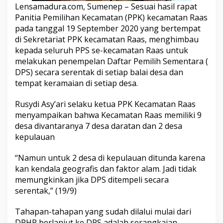
P
Lensamadura.com, Sumenep – Sesuai hasil rapat
P
Panitia Pemilihan Kecamatan (PPK) kecamatan Raas
S
pada tanggal 19 September 2020 yang bertempat
T
di Sekretariat PPK kecamatan Raas, menghimbau
e
m
kepada seluruh PPS se-kecamatan Raas untuk
p
melakukan penempelan Daftar Pemilih Sementara (
e
DPS) secara serentak di setiap balai desa dan
l
tempat keramaian di setiap desa.
D
a
f
Rusydi Asy’ari selaku ketua PPK Kecamatan Raas
t
menyampaikan bahwa Kecamatan Raas memiliki 9
a
desa divantaranya 7 desa daratan dan 2 desa
r
kepulauan
P
e
m
“Namun untuk 2 desa di kepulauan ditunda karena
i
kan kendala geografis dan faktor alam. Jadi tidak
l
memungkinkan jika DPS ditempeli secara
i
serentak,” (19/9)
h
S
e
Tahapan-tahapan yang sudah dilalui mulai dari
m
DPHP berlanjut ke DPS adalah serangkaian