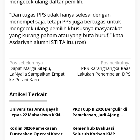
mengecek ulang daftar pemilih.
“Dan tugas PPS tidak hanya selesai dengan
menempel saja, tetapi PPS juga bertugas untuk
mengecek ulang pemilih khususnya masyarakat
yang kurang paham atau yang buta huruf,” kata
Asdariyah alumni STITA itu. (ros)
N
Pos sebelumnya
Pos berikutnya
Dapat Marga Sitepu,
PPS Karangnangka Raas
a
LaNyalla Sampaikan Empati
Lakukan Penempelan DPS
v
ke Petani Karo
i
Artikel Terkait
g
a
Universitas Annuqayah
PKDI Cup II 2026 Bergulir di
s
Lepas 22 Mahasiswa KKN
Pamekasan, Jadi Ajang
Internasional ke Arab
Silaturahmi Kepala Desa se-
i
Saudi
Madura
Kodim 0826 Pamekasan
Kemenhub Evakuasi
p
Tuntaskan Operasi Katarak
Seluruh Korban KMP
Gratis, 160 Pasien Jalani
Mutiara Sentosa II,