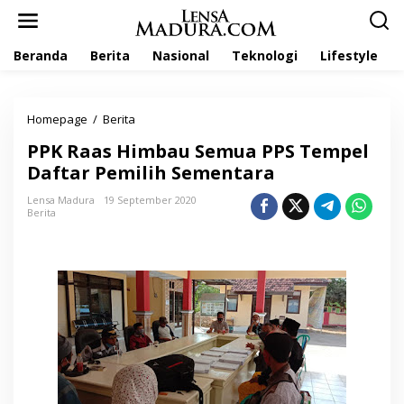
L
e
w
Beranda
Berita
Nasional
Teknologi
Lifestyle
a
t
i
k
Homepage
/
Berita
P
e
P
k
PPK Raas Himbau Semua PPS Tempel
K
o
R
Daftar Pemilih Sementara
n
a
t
a
Lensa Madura
19 September 2020
e
Berita
s
n
H
i
m
b
a
u
S
e
m
u
a