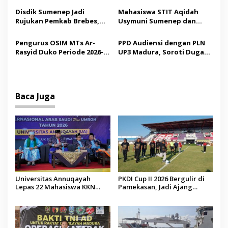
o
Tindakan Medis
Operator Diaudit
Disdik Sumenep Jadi
Mahasiswa STIT Aqidah
s
Rujukan Pemkab Brebes,
Usymuni Sumenep dan
Bupati Paramitha Terkesan
PTIQ Bantu Pemulangan
Pendidikan Berbasis
Jenazah WNI Asal Aceh di
Pengurus OSIM MTs Ar-
PPD Audiensi dengan PLN
Budaya
Malaysia
Rasyid Duko Periode 2026-
UP3 Madura, Soroti Dugaan
2027 Resmi Dilantik
Pelanggaran Program
Listrik Desa di Sumenep
Baca Juga
Universitas Annuqayah
PKDI Cup II 2026 Bergulir di
Lepas 22 Mahasiswa KKN
Pamekasan, Jadi Ajang
Internasional ke Arab Saudi
Silaturahmi Kepala Desa se-
Madura