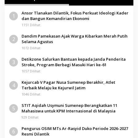
Ansor Tlanakan Dilantik, Fokus Perkuat Ideologi Kader
1
dan Bangun Kemandirian Ekonomi
1151 Dilihat
Dandim Pamekasan Ajak Warga Kibarkan Merah Putih
2
Selama Agustus
1072 Dilihat
Detikzone Salurkan Bantuan kepada Janda Penderita
3
Stroke, Program Berbagi Masuki Hari ke-61
1057 Dilihat
Kejurcab V Pagar Nusa Sumenep Berakhir, Atlet
4
Terbaik Melaju ke Kejurwil Jatim
1046 Dilihat
STIT Aqidah Usymuni Sumenep Berangkatkan 11
5
Mahasiswa untuk KPM Internasional di Malaysia
929 Dilihat
Pengurus OSIM MTs Ar-Rasyid Duko Periode 2026-2027
6
Resmi Dilantik