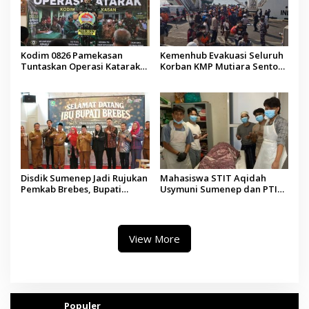
Kodim 0826 Pamekasan
Kemenhub Evakuasi Seluruh
Tuntaskan Operasi Katarak
Korban KMP Mutiara Sentosa
Gratis, 160 Pasien Jalani
II, Operator Diaudit
Tindakan Medis
Disdik Sumenep Jadi Rujukan
Mahasiswa STIT Aqidah
Pemkab Brebes, Bupati
Usymuni Sumenep dan PTIQ
Paramitha Terkesan
Bantu Pemulangan Jenazah
Pendidikan Berbasis Budaya
WNI Asal Aceh di Malaysia
View More
Populer