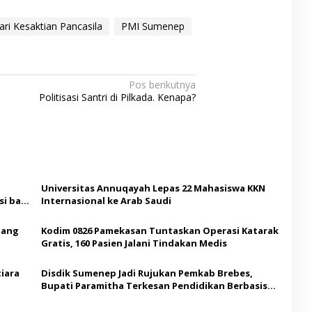
ari Kesaktian Pancasila
PMI Sumenep
Pos berikutnya
Politisasi Santri di Pilkada. Kenapa?
Universitas Annuqayah Lepas 22 Mahasiswa KKN
i bagi
Internasional ke Arab Saudi
Ajang
Kodim 0826 Pamekasan Tuntaskan Operasi Katarak
Gratis, 160 Pasien Jalani Tindakan Medis
iara
Disdik Sumenep Jadi Rujukan Pemkab Brebes,
Bupati Paramitha Terkesan Pendidikan Berbasis
Budaya