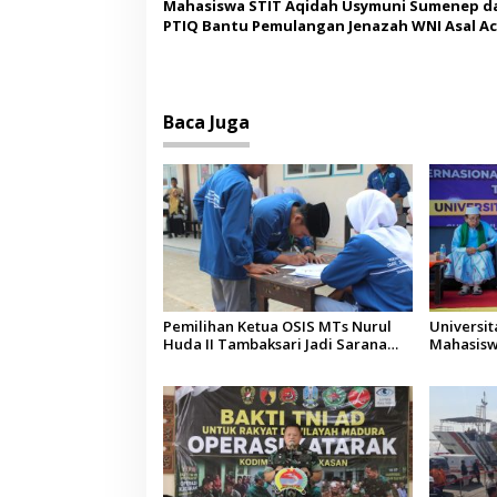
Mahasiswa STIT Aqidah Usymuni Sumenep d
PTIQ Bantu Pemulangan Jenazah WNI Asal Ac
Malaysia
Baca Juga
Pemilihan Ketua OSIS MTs Nurul
Universi
Huda II Tambaksari Jadi Sarana
Mahasisw
Pendidikan Demokrasi bagi Siswa
Arab Sau