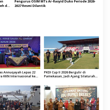
an
Pengurus OSIM MTs Ar-Rasyid Duko Periode 2026-
eh di
2027 Resmi Dilantik
tas Annuqayah Lepas 22
PKDI Cup II 2026 Bergulir di
a KKN Internasional ke
Pamekasan, Jadi Ajang Silaturahmi
di
Kepala Desa se-Madura