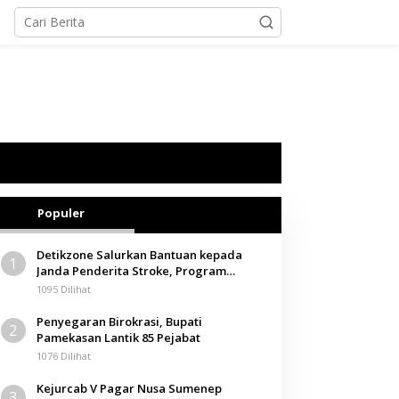
Populer
Detikzone Salurkan Bantuan kepada
1
Janda Penderita Stroke, Program
Berbagi Masuki Hari ke-61
1095 Dilihat
Penyegaran Birokrasi, Bupati
2
Pamekasan Lantik 85 Pejabat
1076 Dilihat
Kejurcab V Pagar Nusa Sumenep
3