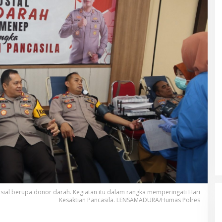
sial berupa donor darah. Kegiatan itu dalam rangka memperingati Hari
Kesaktian Pancasila. LENSAMADURA/Humas Polres