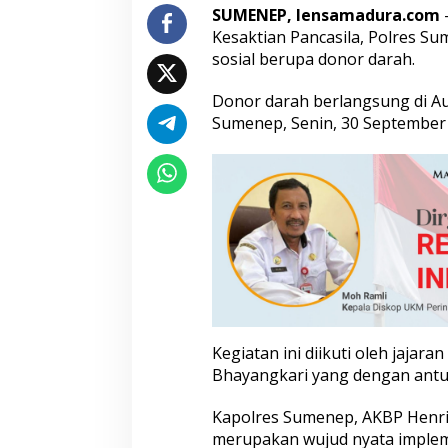
SUMENEP, lensamadura.com
s
i
Kesaktian Pancasila, Polres S
l
sosial berupa donor darah.
a
d
Donor darah berlangsung di Aul
e
Sumenep, Senin, 30 September
n
g
a
n
D
o
n
o
r
D
a
r
a
Kegiatan ini diikuti oleh jajara
h
Bhayangkari yang dengan antusi
Kapolres Sumenep, AKBP Henri
merupakan wujud nyata implemen