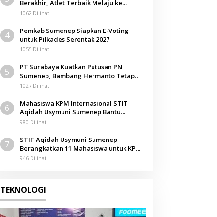
Berakhir, Atlet Terbaik Melaju ke
Kejurwil Jatim
1062 Dilihat
Pemkab Sumenep Siapkan E-Voting
4
untuk Pilkades Serentak 2027
1055 Dilihat
PT Surabaya Kuatkan Putusan PN
5
Sumenep, Bambang Hermanto Tetap
Dinyatakan Pemilik Sah Tanah di
1027 Dilihat
Pamolokan
Mahasiswa KPM Internasional STIT
6
Aqidah Usymuni Sumenep Bantu
Pengurusan Jenazah WNI di Malaysia
980 Dilihat
STIT Aqidah Usymuni Sumenep
7
Berangkatkan 11 Mahasiswa untuk KPM
Internasional di Malaysia
946 Dilihat
TEKNOLOGI