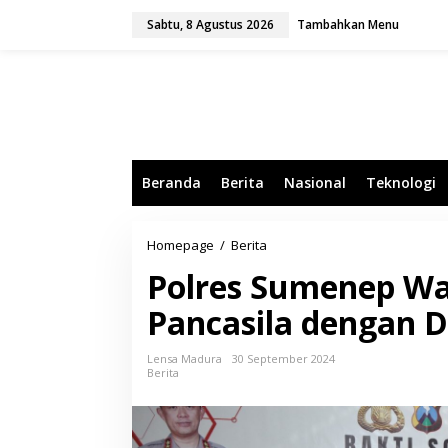
L
Sabtu, 8 Agustus 2026
Tambahkan Menu
e
w
a
t
i
k
e
k
o
Beranda
Berita
Nasional
Teknologi
n
t
e
n
Homepage
/
Berita
P
o
Polres Sumenep Wa
l
r
Pancasila dengan 
e
s
S
Lensa Madura
30 September 2024
u
Berita
m
e
n
e