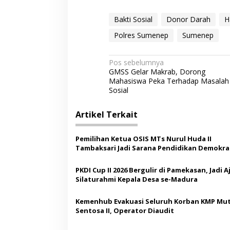
Bakti Sosial
Donor Darah
H
Polres Sumenep
Sumenep
N
Pos sebelumnya
GMSS Gelar Makrab, Dorong
a
Mahasiswa Peka Terhadap Masalah
v
Sosial
i
Artikel Terkait
g
a
Pemilihan Ketua OSIS MTs Nurul Huda II
s
Tambaksari Jadi Sarana Pendidikan Demokras
Siswa
i
PKDI Cup II 2026 Bergulir di Pamekasan, Jadi 
p
Silaturahmi Kepala Desa se-Madura
o
Kemenhub Evakuasi Seluruh Korban KMP Mut
s
Sentosa II, Operator Diaudit