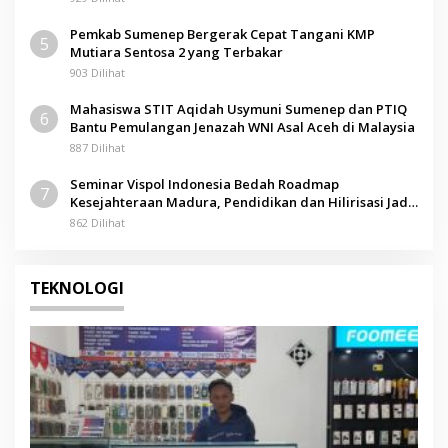
Pemkab Sumenep Bergerak Cepat Tangani KMP
5
Mutiara Sentosa 2 yang Terbakar
903 Dilihat
Mahasiswa STIT Aqidah Usymuni Sumenep dan PTIQ
6
Bantu Pemulangan Jenazah WNI Asal Aceh di Malaysia
887 Dilihat
Seminar Vispol Indonesia Bedah Roadmap
7
Kesejahteraan Madura, Pendidikan dan Hilirisasi Jadi
Kunci
862 Dilihat
TEKNOLOGI