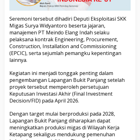
L
a
p
Seremoni tersebut dihadiri Deputi Eksploitasi SKK
a
Migas Surya Widyantoro beserta jajaran,
n
g
manajemen PT Meindo Elang Indah selaku
a
pelaksana kontrak Engineering, Procurement,
n
Construction, Installation and Commissioning
B
(EPCIC), serta sejumlah pemangku kepentingan
u
k
lainnya.
i
t
Kegiatan ini menjadi tonggak penting dalam
P
pengembangan Lapangan Bukit Panjang setelah
a
proyek tersebut memperoleh persetujuan
n
j
Keputusan Investasi Akhir (Final Investment
a
Decision/FID) pada April 2026.
n
g
Dengan target mulai berproduksi pada 2028,
Lapangan Bukit Panjang diharapkan dapat
meningkatkan produksi migas di Wilayah Kerja
Ketapang sekaligus mendukung pemenuhan