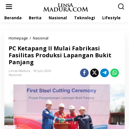
L
e
w
Beranda
Berita
Nasional
Teknologi
Lifestyle
a
t
i
k
Homepage
/
Nasional
P
e
C
k
PC Ketapang II Mulai Fabrikasi
K
o
e
Fasilitas Produksi Lapangan Bukit
n
t
t
Panjang
a
e
p
n
Lensa Madura
18 Juni 2026
a
Nasional
n
g
I
I
M
u
l
a
i
F