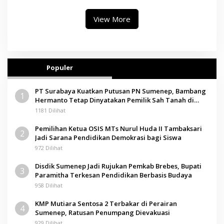
View More
Populer
PT Surabaya Kuatkan Putusan PN Sumenep, Bambang
1
Hermanto Tetap Dinyatakan Pemilik Sah Tanah di
Pamolokan
1181 Dilihat
Pemilihan Ketua OSIS MTs Nurul Huda II Tambaksari
2
Jadi Sarana Pendidikan Demokrasi bagi Siswa
972 Dilihat
Disdik Sumenep Jadi Rujukan Pemkab Brebes, Bupati
3
Paramitha Terkesan Pendidikan Berbasis Budaya
958 Dilihat
KMP Mutiara Sentosa 2 Terbakar di Perairan
4
Sumenep, Ratusan Penumpang Dievakuasi
929 Dilihat