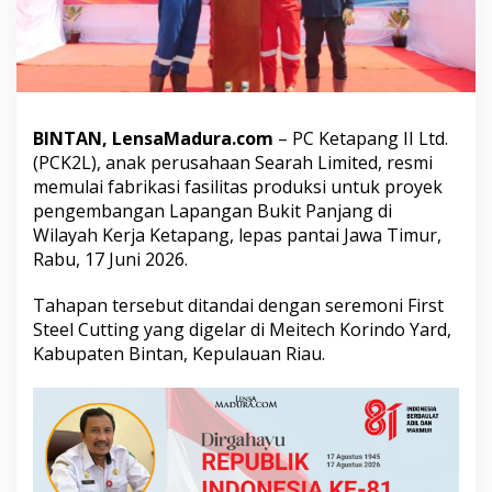
a
b
r
i
k
a
s
BINTAN, LensaMadura.com
– PC Ketapang II Ltd.
i
(PCK2L), anak perusahaan Searah Limited, resmi
F
memulai fabrikasi fasilitas produksi untuk proyek
a
s
pengembangan Lapangan Bukit Panjang di
i
Wilayah Kerja Ketapang, lepas pantai Jawa Timur,
l
Rabu, 17 Juni 2026.
i
t
Tahapan tersebut ditandai dengan seremoni First
a
s
Steel Cutting yang digelar di Meitech Korindo Yard,
P
Kabupaten Bintan, Kepulauan Riau.
r
o
d
u
k
s
i