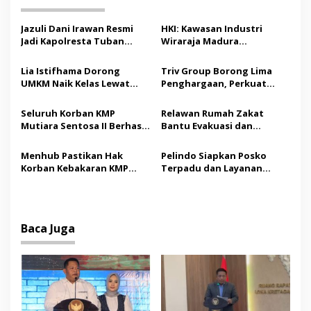
a
s
Jazuli Dani Irawan Resmi
HKI: Kawasan Industri
Jadi Kapolresta Tuban
Wiraraja Madura
i
Pertama, Fokus Jaga
Berpotensi Jadi Motor
p
Harkamtibmas
Pertumbuhan Ekonomi
Lia Istifhama Dorong
Triv Group Borong Lima
Baru
UMKM Naik Kelas Lewat
Penghargaan, Perkuat
o
Digital Marketing dan AI,
Posisi sebagai Platform
s
Soroti Pemberdayaan
Aset Digital Terpercaya
Seluruh Korban KMP
Relawan Rumah Zakat
Difabel
Mutiara Sentosa II Berhasil
Bantu Evakuasi dan
Dievakuasi, Kemenhub
Pendampingan Korban
Audit Operator Kapal
Kebakaran KMP Mutiara
Menhub Pastikan Hak
Pelindo Siapkan Posko
Sentosa II
Korban Kebakaran KMP
Terpadu dan Layanan
Mutiara Sentosa II
Gratis bagi Korban
Dipenuhi, Evakuasi Terus
Kebakaran KMP Mutiara
Berlanjut
Sentosa II
Baca Juga