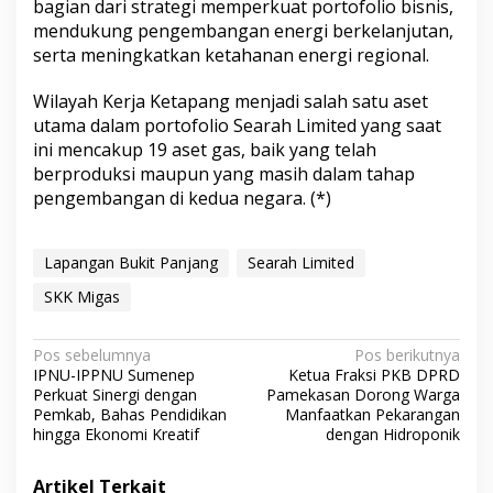
bagian dari strategi memperkuat portofolio bisnis,
mendukung pengembangan energi berkelanjutan,
serta meningkatkan ketahanan energi regional.
Wilayah Kerja Ketapang menjadi salah satu aset
utama dalam portofolio Searah Limited yang saat
ini mencakup 19 aset gas, baik yang telah
berproduksi maupun yang masih dalam tahap
pengembangan di kedua negara. (*)
Lapangan Bukit Panjang
Searah Limited
SKK Migas
N
Pos sebelumnya
Pos berikutnya
IPNU-IPPNU Sumenep
Ketua Fraksi PKB DPRD
a
Perkuat Sinergi dengan
Pamekasan Dorong Warga
v
Pemkab, Bahas Pendidikan
Manfaatkan Pekarangan
hingga Ekonomi Kreatif
dengan Hidroponik
i
g
Artikel Terkait