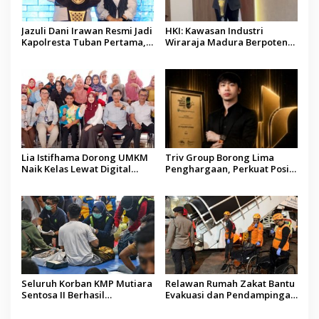
Jazuli Dani Irawan Resmi Jadi
HKI: Kawasan Industri
Kapolresta Tuban Pertama,
Wiraraja Madura Berpotensi
Fokus Jaga Harkamtibmas
Jadi Motor Pertumbuhan
Ekonomi Baru
Lia Istifhama Dorong UMKM
Triv Group Borong Lima
Naik Kelas Lewat Digital
Penghargaan, Perkuat Posisi
Marketing dan AI, Soroti
sebagai Platform Aset
Pemberdayaan Difabel
Digital Terpercaya
Seluruh Korban KMP Mutiara
Relawan Rumah Zakat Bantu
Sentosa II Berhasil
Evakuasi dan Pendampingan
Dievakuasi, Kemenhub Audit
Korban Kebakaran KMP
Operator Kapal
Mutiara Sentosa II