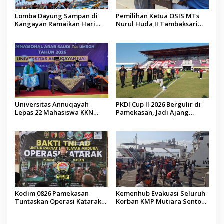
Lomba Dayung Sampan di
Pemilihan Ketua OSIS MTs
Kangayan Ramaikan Hari
Nurul Huda II Tambaksari
Jadi ke-757 Kabupaten
Jadi Sarana Pendidikan
Sumenep
Demokrasi bagi Siswa
Universitas Annuqayah
PKDI Cup II 2026 Bergulir di
Lepas 22 Mahasiswa KKN
Pamekasan, Jadi Ajang
Internasional ke Arab Saudi
Silaturahmi Kepala Desa se-
Madura
Kodim 0826 Pamekasan
Kemenhub Evakuasi Seluruh
Tuntaskan Operasi Katarak
Korban KMP Mutiara Sentosa
Gratis, 160 Pasien Jalani
II, Operator Diaudit
Tindakan Medis