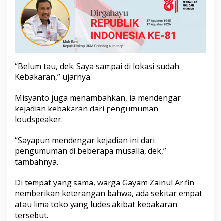
K
e
b
a
k
a
r
“Belum tau, dek. Saya sampai di lokasi sudah
a
n
Kebakaran,” ujarnya.
,
S
Misyanto juga menambahkan, ia mendengar
e
kejadian kebakaran dari pengumuman
j
loudspeaker.
u
m
l
“Sayapun mendengar kejadian ini dari
a
pengumuman di beberapa musalla, dek,”
h
tambahnya.
T
o
Di tempat yang sama, warga Gayam Zainul Arifin
k
o
nemberikan keterangan bahwa, ada sekitar empat
L
atau lima toko yang ludes akibat kebakaran
u
tersebut.
d