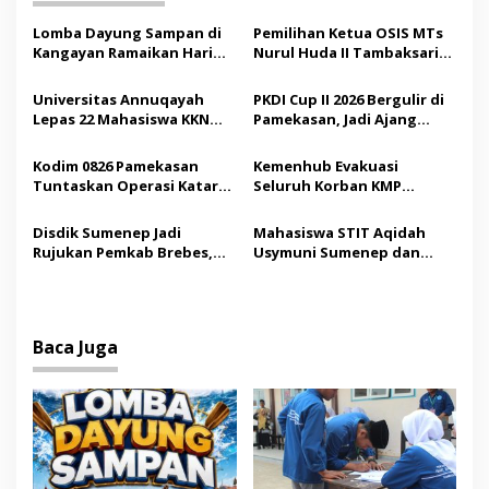
a
s
Lomba Dayung Sampan di
Pemilihan Ketua OSIS MTs
Kangayan Ramaikan Hari
Nurul Huda II Tambaksari
i
Jadi ke-757 Kabupaten
Jadi Sarana Pendidikan
p
Sumenep
Demokrasi bagi Siswa
Universitas Annuqayah
PKDI Cup II 2026 Bergulir di
Lepas 22 Mahasiswa KKN
Pamekasan, Jadi Ajang
o
Internasional ke Arab
Silaturahmi Kepala Desa se-
s
Saudi
Madura
Kodim 0826 Pamekasan
Kemenhub Evakuasi
Tuntaskan Operasi Katarak
Seluruh Korban KMP
Gratis, 160 Pasien Jalani
Mutiara Sentosa II,
Tindakan Medis
Operator Diaudit
Disdik Sumenep Jadi
Mahasiswa STIT Aqidah
Rujukan Pemkab Brebes,
Usymuni Sumenep dan
Bupati Paramitha Terkesan
PTIQ Bantu Pemulangan
Pendidikan Berbasis
Jenazah WNI Asal Aceh di
Budaya
Malaysia
Baca Juga