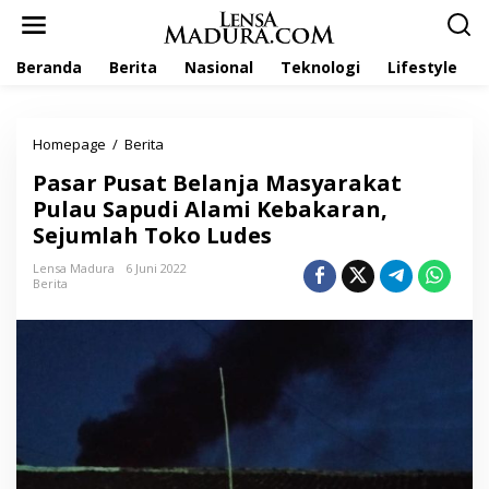
L
e
w
Beranda
Berita
Nasional
Teknologi
Lifestyle
a
t
i
k
Homepage
/
Berita
P
e
a
k
Pasar Pusat Belanja Masyarakat
s
o
a
Pulau Sapudi Alami Kebakaran,
n
r
t
Sejumlah Toko Ludes
P
e
u
n
Lensa Madura
6 Juni 2022
s
Berita
a
t
B
e
l
a
n
j
a
M