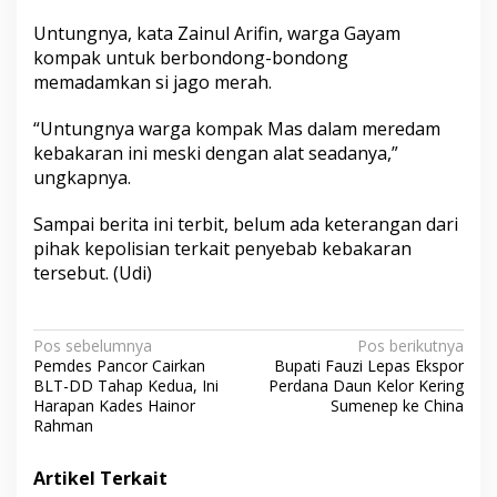
e
Untungnya, kata Zainul Arifin, warga Gayam
s
kompak untuk berbondong-bondong
memadamkan si jago merah.
“Untungnya warga kompak Mas dalam meredam
kebakaran ini meski dengan alat seadanya,”
ungkapnya.
Sampai berita ini terbit, belum ada keterangan dari
pihak kepolisian terkait penyebab kebakaran
tersebut. (Udi)
N
Pos sebelumnya
Pos berikutnya
Pemdes Pancor Cairkan
Bupati Fauzi Lepas Ekspor
a
BLT-DD Tahap Kedua, Ini
Perdana Daun Kelor Kering
v
Harapan Kades Hainor
Sumenep ke China
Rahman
i
g
Artikel Terkait