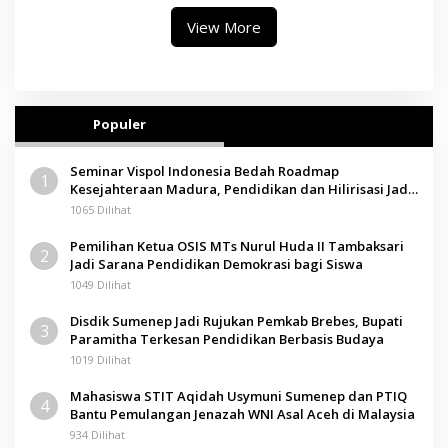
View More
Populer
Seminar Vispol Indonesia Bedah Roadmap
1
Kesejahteraan Madura, Pendidikan dan Hilirisasi Jadi
Kunci
1065 Dilihat
Pemilihan Ketua OSIS MTs Nurul Huda II Tambaksari
2
Jadi Sarana Pendidikan Demokrasi bagi Siswa
1049 Dilihat
Disdik Sumenep Jadi Rujukan Pemkab Brebes, Bupati
3
Paramitha Terkesan Pendidikan Berbasis Budaya
1019 Dilihat
Mahasiswa STIT Aqidah Usymuni Sumenep dan PTIQ
4
Bantu Pemulangan Jenazah WNI Asal Aceh di Malaysia
934 Dilihat