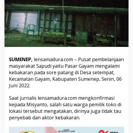
a
s
y
a
r
a
k
a
t
P
u
SUMENEP,
lensamadura.com – Pusat pembelanjaan
l
masyarakat Sapudi yaitu Pasar Gayam mengalami
a
kebakaran pada sore patang di Desa setempat,
u
S
Kecamatan Gayam, Kabupaten Sumenep, Senin, 06
a
Juni 2022.
p
u
Saat jurnalis lensamadura.com mengkonfirmasi
d
kepada Misyanto, salah satu warga pemilik toko di
i
A
lokasi tersebut mengatakan, dirinya juga tidak tau
l
penyebab dan aktor kebakaran.
a
m
i