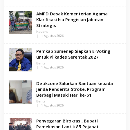
M
O
A
L
D
E
AMPD Desak Kementerian Agama
U
H
R
L
Klarifikasi Isu Pengisian Jabatan
A
E
Strategis
N
S
Nasional
A
|
1 Agustus 2026
M
O
A
L
D
E
Pemkab Sumenep Siapkan E-Voting
U
H
R
L
untuk Pilkades Serentak 2027
A
E
Berita
N
|
1 Agustus 2026
S
O
A
L
M
E
A
Detikzone Salurkan Bantuan kepada
H
D
L
U
Janda Penderita Stroke, Program
E
R
Berbagi Masuki Hari ke-61
N
A
S
Berita
A
|
1 Agustus 2026
M
O
A
L
D
E
U
Penyegaran Birokrasi, Bupati
H
R
L
Pamekasan Lantik 85 Pejabat
A
E