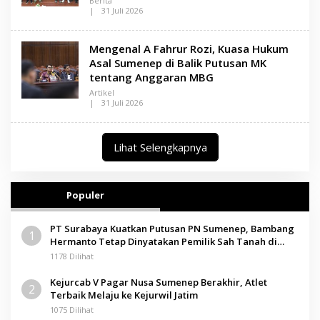
Berita
A
|
31 Juli 2026
M
O
A
L
D
E
Mengenal A Fahrur Rozi, Kuasa Hukum
U
H
R
L
Asal Sumenep di Balik Putusan MK
A
E
tentang Anggaran MBG
N
S
Artikel
A
|
31 Juli 2026
M
O
A
L
D
E
U
H
Lihat Selengkapnya
R
L
A
E
N
S
A
Populer
M
A
D
PT Surabaya Kuatkan Putusan PN Sumenep, Bambang
U
1
Hermanto Tetap Dinyatakan Pemilik Sah Tanah di
R
A
Pamolokan
1178 Dilihat
Kejurcab V Pagar Nusa Sumenep Berakhir, Atlet
2
Terbaik Melaju ke Kejurwil Jatim
1075 Dilihat