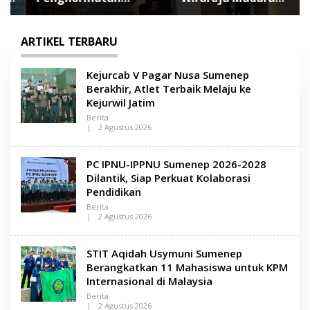
Setinggi Bintang:
Berpotensi Jadi Motor
Pernikahan Khidmat
Pertumbuhan
dan Haru Moh Saleh
Ekonomi Baru
ARTIKEL TERBARU
dan Fauziah
L
Kejurcab V Pagar Nusa Sumenep
e
Berakhir, Atlet Terbaik Melaju ke
n
Kejurwil Jatim
s
a
Berita
M
|
2 Agustus 2026
O
a
L
d
E
u
PC IPNU-IPPNU Sumenep 2026-2028
H
r
L
Dilantik, Siap Perkuat Kolaborasi
a
E
Pendidikan
N
S
Berita
A
|
2 Agustus 2026
M
O
A
L
D
E
STIT Aqidah Usymuni Sumenep
U
H
R
L
Berangkatkan 11 Mahasiswa untuk KPM
A
E
Internasional di Malaysia
N
S
Berita
A
|
2 Agustus 2026