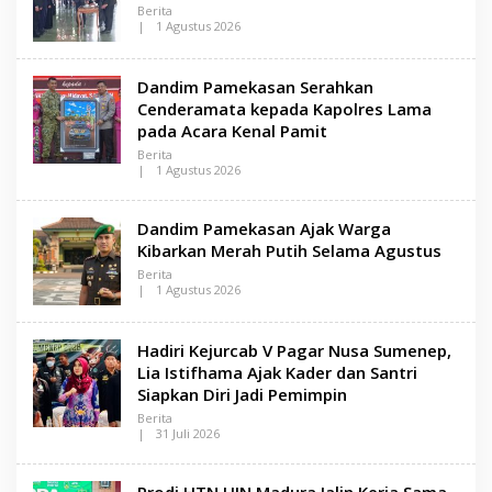
Berita
N
|
1 Agustus 2026
S
O
A
L
M
E
A
Dandim Pamekasan Serahkan
H
D
L
U
Cenderamata kepada Kapolres Lama
E
R
pada Acara Kenal Pamit
N
A
S
Berita
A
|
1 Agustus 2026
M
O
A
L
D
E
U
Dandim Pamekasan Ajak Warga
H
R
L
Kibarkan Merah Putih Selama Agustus
A
E
Berita
N
|
1 Agustus 2026
S
O
A
L
M
E
A
Hadiri Kejurcab V Pagar Nusa Sumenep,
H
D
L
U
Lia Istifhama Ajak Kader dan Santri
E
R
Siapkan Diri Jadi Pemimpin
N
A
S
Berita
A
|
31 Juli 2026
M
O
A
L
D
E
U
Prodi HTN UIN Madura Jalin Kerja Sama