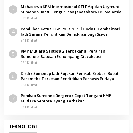
Mahasiswa KPM Internasional STIT Aqidah Usymuni
3
Sumenep Bantu Pengurusan Jenazah WNI di Malaysia
983 Dilihat
Pemilihan Ketua OSIS MTs Nurul Huda II Tambaksari
4
Jadi Sarana Pendidikan Demokrasi bagi Siswa
941 Dilihat
KMP Mutiara Sentosa 2 Terbakar di Perairan
5
Sumenep, Ratusan Penumpang Dievakuasi
924 Dilihat
Disdik Sumenep Jadi Rujukan Pemkab Brebes, Bupati
6
Paramitha Terkesan Pendidikan Berbasis Budaya
923 Dilihat
Pemkab Sumenep Bergerak Cepat Tangani KMP
7
Mutiara Sentosa 2 yang Terbakar
901 Dilihat
TEKNOLOGI