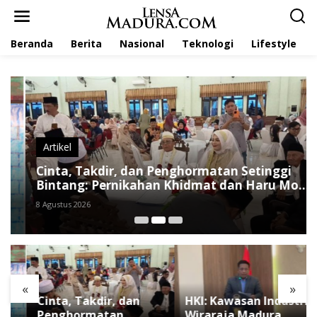
L
e
w
Beranda
Berita
Nasional
Teknologi
Lifestyle
a
t
i
k
e
k
o
n
t
Artikel
e
Cinta, Takdir, dan Penghormatan Setinggi
n
Bintang: Pernikahan Khidmat dan Haru Moh
Saleh dan Fauziah
8 Agustus 2026
«
»
Cinta, Takdir, dan
HKI: Kawasan Industri
Penghormatan
Wiraraja Madura