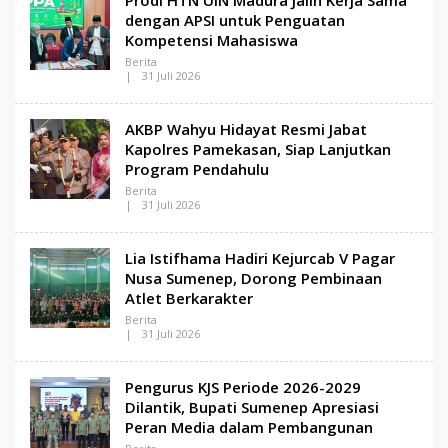
H
R
L
dengan APSI untuk Penguatan
A
E
Kompetensi Mahasiswa
N
S
Berita
A
|
31 Juli 2026
M
O
A
L
D
E
AKBP Wahyu Hidayat Resmi Jabat
U
H
R
L
Kapolres Pamekasan, Siap Lanjutkan
A
E
Program Pendahulu
N
S
Berita
A
|
31 Juli 2026
M
O
A
L
D
E
Lia Istifhama Hadiri Kejurcab V Pagar
U
H
R
L
Nusa Sumenep, Dorong Pembinaan
A
E
Atlet Berkarakter
N
S
Berita
A
|
31 Juli 2026
M
O
A
L
D
E
Pengurus KJS Periode 2026-2029
U
H
R
L
Dilantik, Bupati Sumenep Apresiasi
A
E
Peran Media dalam Pembangunan
N
S