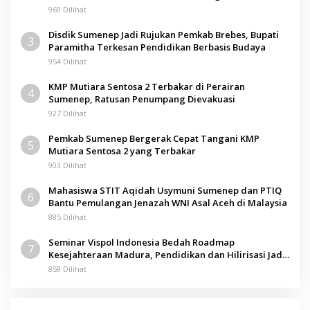
969 Dilihat
Disdik Sumenep Jadi Rujukan Pemkab Brebes, Bupati
3
Paramitha Terkesan Pendidikan Berbasis Budaya
954 Dilihat
KMP Mutiara Sentosa 2 Terbakar di Perairan
4
Sumenep, Ratusan Penumpang Dievakuasi
927 Dilihat
Pemkab Sumenep Bergerak Cepat Tangani KMP
5
Mutiara Sentosa 2 yang Terbakar
903 Dilihat
Mahasiswa STIT Aqidah Usymuni Sumenep dan PTIQ
6
Bantu Pemulangan Jenazah WNI Asal Aceh di Malaysia
885 Dilihat
Seminar Vispol Indonesia Bedah Roadmap
7
Kesejahteraan Madura, Pendidikan dan Hilirisasi Jadi
Kunci
859 Dilihat