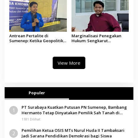
Antrean Pertalite di
Marginalisasi Penegakan
Sumenep: Ketika Geopolitik
Hukum: Sengkarut
Global Mengetuk Dapur
Pembangunan Menara
Rakyat Kepulauan
Telekomunikasi di Pulau
Raas
View More
Populer
PT Surabaya Kuatkan Putusan PN Sumenep, Bambang
1
Hermanto Tetap Dinyatakan Pemilik Sah Tanah di
Pamolokan
1181 Dilihat
Pemilihan Ketua OSIS MTs Nurul Huda II Tambaksari
2
Jadi Sarana Pendidikan Demokrasi bagi Siswa