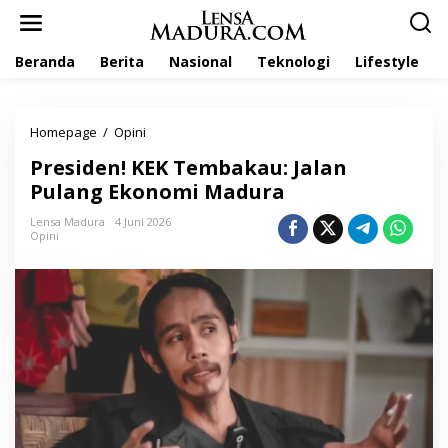
L
e
w
Beranda
Berita
Nasional
Teknologi
Lifestyle
a
t
i
k
Homepage
/
Opini
P
e
r
k
Presiden! KEK Tembakau: Jalan
e
o
s
Pulang Ekonomi Madura
n
i
t
d
Lensa Madura
4 Juni 2026
e
Opini
e
n
n
!
K
E
K
T
e
m
b
a
k