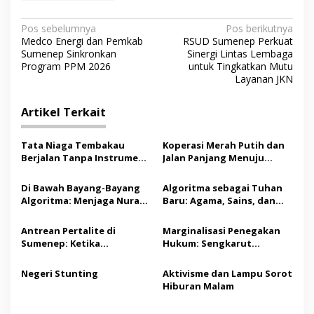
N
Pos sebelumnya
Pos berikutnya
Medco Energi dan Pemkab
RSUD Sumenep Perkuat
a
Sumenep Sinkronkan
Sinergi Lintas Lembaga
v
Program PPM 2026
untuk Tingkatkan Mutu
Layanan JKN
i
g
Artikel Terkait
a
s
Tata Niaga Tembakau
Koperasi Merah Putih dan
Berjalan Tanpa Instrumen,
Jalan Panjang Menuju
i
Benarkah Negara Berpihak
Kesejahteraan
p
kepada Petani?
Di Bawah Bayang-Bayang
Algoritma sebagai Tuhan
Algoritma: Menjaga Nurani
Baru: Agama, Sains, dan
o
Kemanusiaan di Era
Manusia
s
Kecerdasan Buatan
Antrean Pertalite di
Marginalisasi Penegakan
Sumenep: Ketika
Hukum: Sengkarut
Geopolitik Global
Pembangunan Menara
Mengetuk Dapur Rakyat
Telekomunikasi di Pulau
Negeri Stunting
Aktivisme dan Lampu Sorot
Kepulauan
Raas
Hiburan Malam