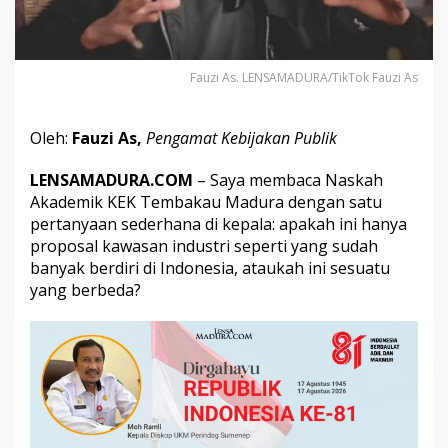
a
u
:
J
Fauzi As. LENSAMADURA/TikTok Fauzi As
a
l
a
n
Oleh:
Fauzi As,
Pengamat Kebijakan Publik
P
u
LENSAMADURA.COM
– Saya membaca Naskah
l
Akademik KEK Tembakau Madura dengan satu
a
pertanyaan sederhana di kepala: apakah ini hanya
n
g
proposal kawasan industri seperti yang sudah
E
banyak berdiri di Indonesia, ataukah ini sesuatu
k
yang berbeda?
o
n
o
m
i
M
a
d
u