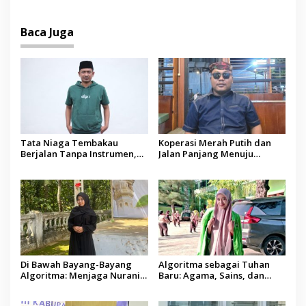
Baca Juga
Tata Niaga Tembakau
Koperasi Merah Putih dan
Berjalan Tanpa Instrumen,
Jalan Panjang Menuju
Benarkah Negara Berpihak
Kesejahteraan
kepada Petani?
Di Bawah Bayang-Bayang
Algoritma sebagai Tuhan
Algoritma: Menjaga Nurani
Baru: Agama, Sains, dan
Kemanusiaan di Era
Manusia
Kecerdasan Buatan