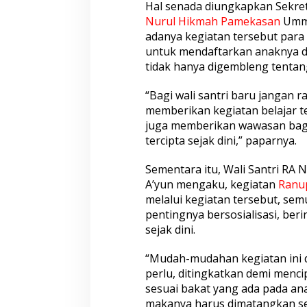
Hal senada diungkapkan Sekre
Nurul Hikmah
Pamekasan
Ummu
adanya kegiatan tersebut para c
untuk mendaftarkan anaknya di
tidak hanya digembleng tenta
“Bagi wali santri baru jangan r
memberikan kegiatan belajar t
juga memberikan wawasan baga
tercipta sejak dini,” paparnya.
Sementara itu, Wali Santri RA
A’yun mengaku, kegiatan
Ranu
melalui kegiatan tersebut, s
pentingnya bersosialisasi, ber
sejak dini.
“Mudah-mudahan kegiatan ini d
perlu, ditingkatkan demi menc
sesuai bakat yang ada pada anak
makanya harus dimatangkan sej