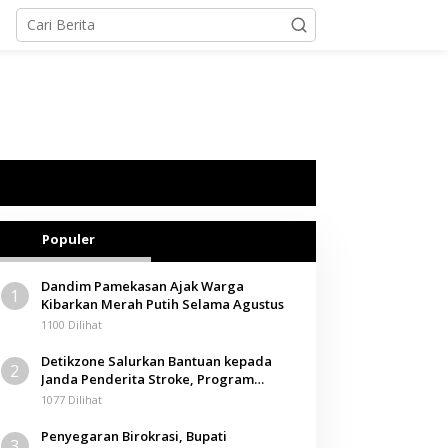
Populer
Dandim Pamekasan Ajak Warga
1
Kibarkan Merah Putih Selama Agustus
1100 Dilihat
Detikzone Salurkan Bantuan kepada
2
Janda Penderita Stroke, Program
Berbagi Masuki Hari ke-61
1077 Dilihat
Penyegaran Birokrasi, Bupati
3