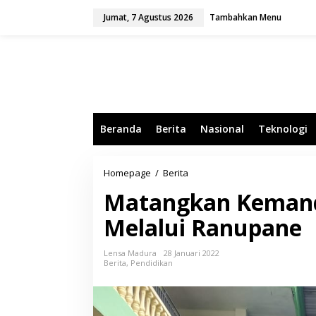
L
Jumat, 7 Agustus 2026
Tambahkan Menu
e
w
a
t
i
k
e
k
o
Beranda
Berita
Nasional
Teknologi
n
t
e
n
Homepage
/
Berita
M
a
Matangkan Kemandi
t
a
Melalui Ranupane
n
g
k
Lensa Madura
28 Januari 2022
a
Berita
,
Pendidikan
n
K
e
m