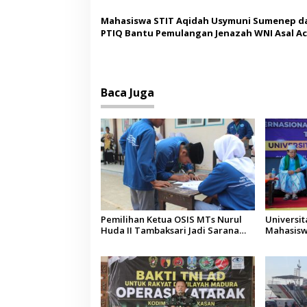
Mahasiswa STIT Aqidah Usymuni Sumenep d
PTIQ Bantu Pemulangan Jenazah WNI Asal Ac
Malaysia
Baca Juga
Pemilihan Ketua OSIS MTs Nurul
Universi
Huda II Tambaksari Jadi Sarana
Mahasisw
Pendidikan Demokrasi bagi Siswa
Arab Sau