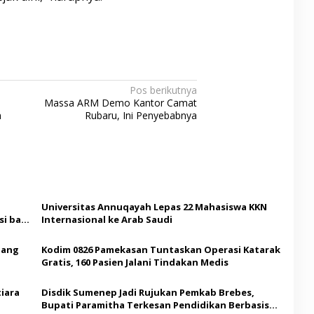
Pos berikutnya
Massa ARM Demo Kantor Camat
n
Rubaru, Ini Penyebabnya
Universitas Annuqayah Lepas 22 Mahasiswa KKN
i bagi
Internasional ke Arab Saudi
Ajang
Kodim 0826 Pamekasan Tuntaskan Operasi Katarak
Gratis, 160 Pasien Jalani Tindakan Medis
iara
Disdik Sumenep Jadi Rujukan Pemkab Brebes,
Bupati Paramitha Terkesan Pendidikan Berbasis