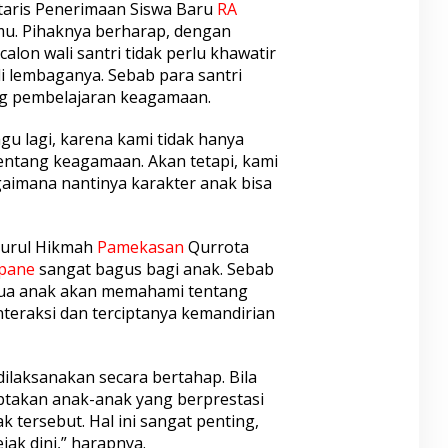
taris Penerimaan Siswa Baru
RA
. Pihaknya berharap, dengan
alon wali santri tidak perlu khawatir
 lembaganya. Sebab para santri
ng pembelajaran keagamaan.
agu lagi, karena kami tidak hanya
entang keagamaan. Akan tetapi, kami
imana nantinya karakter anak bisa
 Nurul Hikmah
Pamekasan
Qurrota
pane
sangat bagus bagi anak. Sebab
emua anak akan memahami tentang
interaksi dan terciptanya kemandirian
ilaksanakan secara bertahap. Bila
iptakan anak-anak yang berprestasi
 tersebut. Hal ini sangat penting,
ak dini,” harapnya.