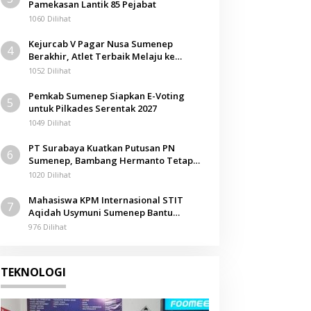
Pamekasan Lantik 85 Pejabat
1060 Dilihat
Kejurcab V Pagar Nusa Sumenep
4
Berakhir, Atlet Terbaik Melaju ke
Kejurwil Jatim
1052 Dilihat
Pemkab Sumenep Siapkan E-Voting
5
untuk Pilkades Serentak 2027
1049 Dilihat
PT Surabaya Kuatkan Putusan PN
6
Sumenep, Bambang Hermanto Tetap
Dinyatakan Pemilik Sah Tanah di
1020 Dilihat
Pamolokan
Mahasiswa KPM Internasional STIT
7
Aqidah Usymuni Sumenep Bantu
Pengurusan Jenazah WNI di Malaysia
976 Dilihat
TEKNOLOGI