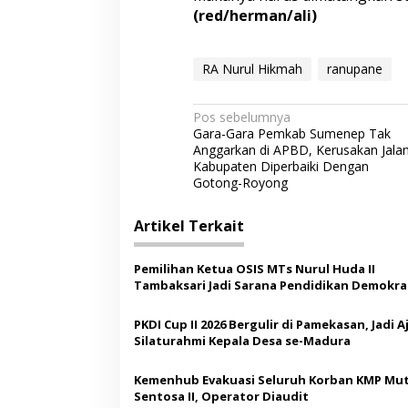
(red/herman/ali)
RA Nurul Hikmah
ranupane
N
Pos sebelumnya
Gara-Gara Pemkab Sumenep Tak
a
Anggarkan di APBD, Kerusakan Jala
v
Kabupaten Diperbaiki Dengan
Gotong-Royong
i
g
Artikel Terkait
a
s
Pemilihan Ketua OSIS MTs Nurul Huda II
Tambaksari Jadi Sarana Pendidikan Demokras
i
Siswa
p
PKDI Cup II 2026 Bergulir di Pamekasan, Jadi 
Silaturahmi Kepala Desa se-Madura
o
s
Kemenhub Evakuasi Seluruh Korban KMP Mut
Sentosa II, Operator Diaudit