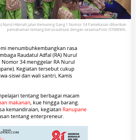
 (RA) Nurul Hikmah Jalan Kemuning Gang 1 Nomor 34 Pamekasan diberikan
pemahaman tentang bersosialisasi dengan sesama/Foto ISTIMEWA.
emi menumbuhkembangkan rasa
embaga Raudatul Adfal (RA) Nurul
1 Nomor 34 menggelar RA Nurul
pane). Kegiatan tersebut cukup
wa-siswi dan wali santri, Kamis
mpelajari tentang berbagai macam
han makanan
, kue hingga barang.
a kemandiraian, kegiatan
Ranupane
an tentang enterpreneur.