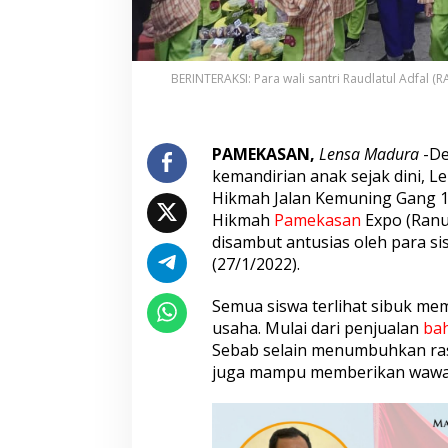
l
u
i
R
BERINTERAKSI: Para wali santri Raudlatul Adfal
a
n
u
p
PAMEKASAN,
Lensa Madura
-D
a
kemandirian anak sejak dini, L
n
e
Hikmah Jalan Kemuning Gang 
Hikmah
Pamekasan
Expo (Ranu
disambut antusias oleh para sis
(27/1/2022).
Semua siswa terlihat sibuk me
usaha. Mulai dari penjualan
ba
Sebab selain menumbuhkan ras
juga mampu memberikan wawas