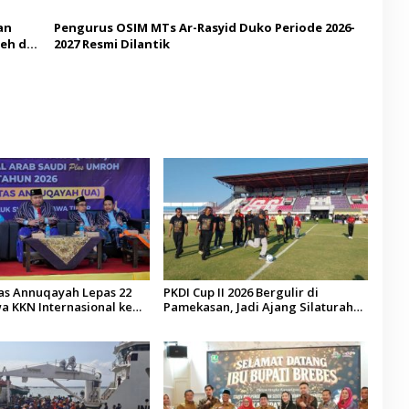
Budaya
an
Pengurus OSIM MTs Ar-Rasyid Duko Periode 2026-
eh di
2027 Resmi Dilantik
tas Annuqayah Lepas 22
PKDI Cup II 2026 Bergulir di
a KKN Internasional ke
Pamekasan, Jadi Ajang Silaturahmi
di
Kepala Desa se-Madura