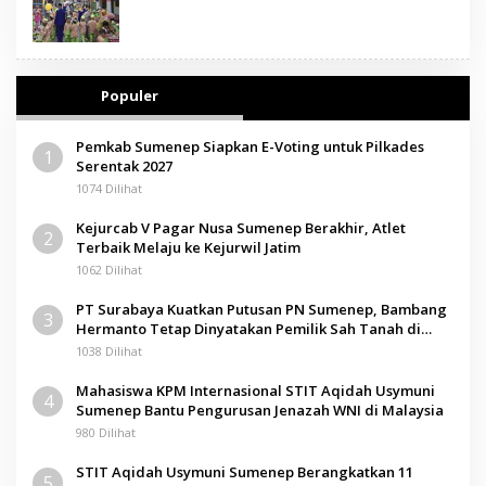
Populer
Pemkab Sumenep Siapkan E-Voting untuk Pilkades
1
Serentak 2027
1074 Dilihat
Kejurcab V Pagar Nusa Sumenep Berakhir, Atlet
2
Terbaik Melaju ke Kejurwil Jatim
1062 Dilihat
PT Surabaya Kuatkan Putusan PN Sumenep, Bambang
3
Hermanto Tetap Dinyatakan Pemilik Sah Tanah di
Pamolokan
1038 Dilihat
Mahasiswa KPM Internasional STIT Aqidah Usymuni
4
Sumenep Bantu Pengurusan Jenazah WNI di Malaysia
980 Dilihat
STIT Aqidah Usymuni Sumenep Berangkatkan 11
5