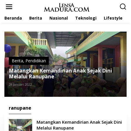
L
e
w
Beranda
Berita
Nasional
Teknologi
Lifestyle
a
t
i
k
e
k
o
n
t
Berita
,
Pendidikan
e
Matangkan Kemandirian Anak Sejak Dini
n
Melalui Ranupane
28 Januari 2022
ranupane
Matangkan Kemandirian Anak Sejak Dini
Melalui Ranupane