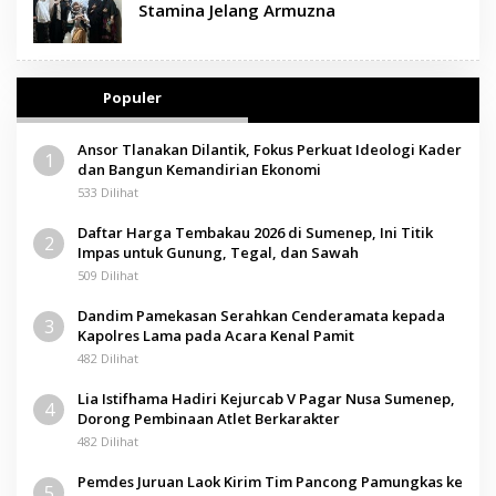
Stamina Jelang Armuzna
Populer
Ansor Tlanakan Dilantik, Fokus Perkuat Ideologi Kader
1
dan Bangun Kemandirian Ekonomi
533 Dilihat
Daftar Harga Tembakau 2026 di Sumenep, Ini Titik
2
Impas untuk Gunung, Tegal, dan Sawah
509 Dilihat
Dandim Pamekasan Serahkan Cenderamata kepada
3
Kapolres Lama pada Acara Kenal Pamit
482 Dilihat
Lia Istifhama Hadiri Kejurcab V Pagar Nusa Sumenep,
4
Dorong Pembinaan Atlet Berkarakter
482 Dilihat
Pemdes Juruan Laok Kirim Tim Pancong Pamungkas ke
5