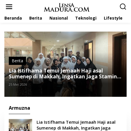
L
e
w
Beranda
Berita
Nasional
Teknologi
Lifestyle
a
t
i
k
e
k
o
n
t
Berita
e
Lia Istifhama Temui Jemaah Haji asal
n
Sumenep di Makkah, Ingatkan Jaga Stamina
Jelang Armuzna
25 Mei 2026
Armuzna
Lia Istifhama Temui Jemaah Haji asal
Sumenep di Makkah, Ingatkan Jaga