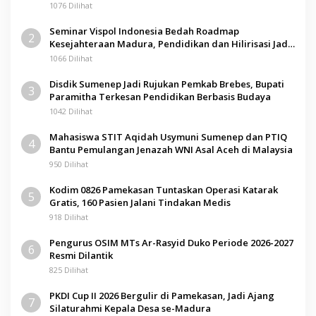
1076 Dilihat
Seminar Vispol Indonesia Bedah Roadmap
2
Kesejahteraan Madura, Pendidikan dan Hilirisasi Jadi
Kunci
1066 Dilihat
Disdik Sumenep Jadi Rujukan Pemkab Brebes, Bupati
3
Paramitha Terkesan Pendidikan Berbasis Budaya
1042 Dilihat
Mahasiswa STIT Aqidah Usymuni Sumenep dan PTIQ
4
Bantu Pemulangan Jenazah WNI Asal Aceh di Malaysia
950 Dilihat
Kodim 0826 Pamekasan Tuntaskan Operasi Katarak
5
Gratis, 160 Pasien Jalani Tindakan Medis
918 Dilihat
Pengurus OSIM MTs Ar-Rasyid Duko Periode 2026-2027
6
Resmi Dilantik
825 Dilihat
PKDI Cup II 2026 Bergulir di Pamekasan, Jadi Ajang
7
Silaturahmi Kepala Desa se-Madura