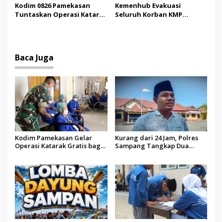
Saudi
Madura
Kodim 0826 Pamekasan
Kemenhub Evakuasi
Tuntaskan Operasi Katarak
Seluruh Korban KMP
Gratis, 160 Pasien Jalani
Mutiara Sentosa II,
Tindakan Medis
Operator Diaudit
Baca Juga
Kodim Pamekasan Gelar
Kurang dari 24 Jam, Polres
Operasi Katarak Gratis bagi
Sampang Tangkap Dua
Warga Madura
Pelaku Curanmor