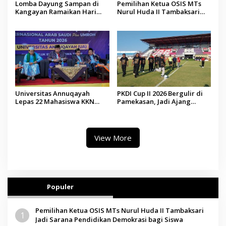
Lomba Dayung Sampan di
Pemilihan Ketua OSIS MTs
Kangayan Ramaikan Hari
Nurul Huda II Tambaksari
Jadi ke-757 Kabupaten
Jadi Sarana Pendidikan
Sumenep
Demokrasi bagi Siswa
Universitas Annuqayah
PKDI Cup II 2026 Bergulir di
Lepas 22 Mahasiswa KKN
Pamekasan, Jadi Ajang
Internasional ke Arab Saudi
Silaturahmi Kepala Desa se-
Madura
View More
Populer
Pemilihan Ketua OSIS MTs Nurul Huda II Tambaksari
1
Jadi Sarana Pendidikan Demokrasi bagi Siswa