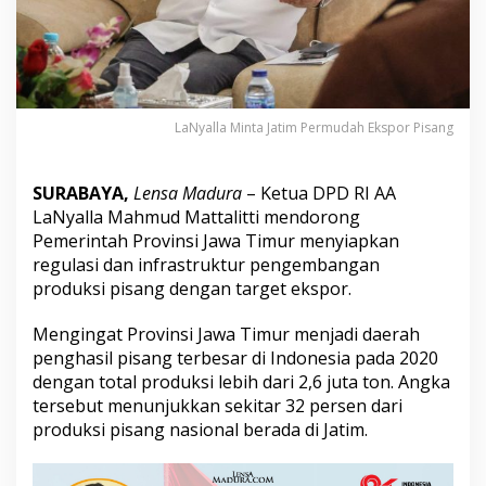
P
e
r
m
u
d
a
LaNyalla Minta Jatim Permudah Ekspor Pisang
h
E
k
SURABAYA,
Lensa Madura
– Ketua DPD RI AA
s
LaNyalla Mahmud Mattalitti mendorong
p
Pemerintah Provinsi Jawa Timur menyiapkan
o
regulasi dan infrastruktur pengembangan
r
P
produksi pisang dengan target ekspor.
i
s
Mengingat Provinsi Jawa Timur menjadi daerah
a
penghasil pisang terbesar di Indonesia pada 2020
n
dengan total produksi lebih dari 2,6 juta ton. Angka
g
tersebut menunjukkan sekitar 32 persen dari
produksi pisang nasional berada di Jatim.