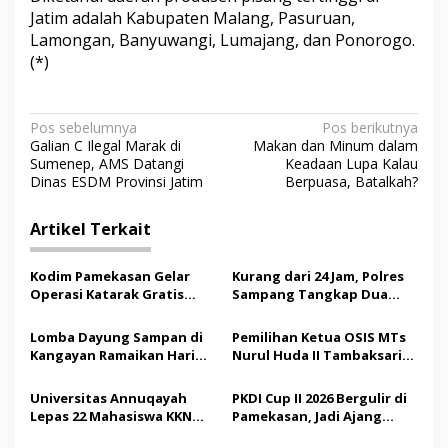
Jatim adalah Kabupaten Malang, Pasuruan,
Lamongan, Banyuwangi, Lumajang, dan Ponorogo.
(*)
N
Pos sebelumnya
Pos berikutnya
Galian C Ilegal Marak di
Makan dan Minum dalam
a
Sumenep, AMS Datangi
Keadaan Lupa Kalau
v
Dinas ESDM Provinsi Jatim
Berpuasa, Batalkah?
i
Artikel Terkait
g
a
Kodim Pamekasan Gelar
Kurang dari 24 Jam, Polres
s
Operasi Katarak Gratis
Sampang Tangkap Dua
bagi Warga Madura
Pelaku Curanmor
i
Lomba Dayung Sampan di
Pemilihan Ketua OSIS MTs
p
Kangayan Ramaikan Hari
Nurul Huda II Tambaksari
Jadi ke-757 Kabupaten
Jadi Sarana Pendidikan
o
Sumenep
Demokrasi bagi Siswa
Universitas Annuqayah
PKDI Cup II 2026 Bergulir di
s
Lepas 22 Mahasiswa KKN
Pamekasan, Jadi Ajang
Internasional ke Arab
Silaturahmi Kepala Desa se-