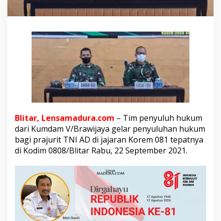
e
l
a
r
P
e
n
y
u
l
u
h
a
Blitar, Lensamadura.com
– Tim penyuluh hukum
n
dari Kumdam V/Brawijaya gelar penyuluhan hukum
H
u
bagi prajurit TNI AD di jajaran Korem 081 tepatnya
k
di Kodim 0808/Blitar Rabu, 22 September 2021.
u
m
K
e
J
a
j
a