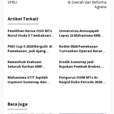
SPBU
di Daerah dan Reforma
i
Agraria
g
Artikel Terkait
a
s
Pemilihan Ketua OSIS MTs
Universitas Annuqayah
i
Nurul Huda II Tambaksari
Lepas 22 Mahasiswa KKN
p
Jadi Sarana Pendidikan
Internasional ke Arab
Demokrasi bagi Siswa
Saudi
PKDI Cup II 2026 Bergulir di
Kodim 0826 Pamekasan
o
Pamekasan, Jadi Ajang
Tuntaskan Operasi Katarak
s
Silaturahmi Kepala Desa se-
Gratis, 160 Pasien Jalani
Madura
Tindakan Medis
Kemenhub Evakuasi
Disdik Sumenep Jadi
Seluruh Korban KMP
Rujukan Pemkab Brebes,
Mutiara Sentosa II,
Bupati Paramitha Terkesan
Operator Diaudit
Pendidikan Berbasis
Mahasiswa STIT Aqidah
Pengurus OSIM MTs Ar-
Budaya
Usymuni Sumenep dan
Rasyid Duko Periode 2026-
PTIQ Bantu Pemulangan
2027 Resmi Dilantik
Jenazah WNI Asal Aceh di
Malaysia
Baca Juga