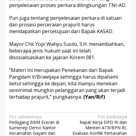
penyelesaian proses perkara dilingkungan TNI-AD.
Pun juga tentang penyelesaian perkara di satuan
dan prosesi perceraian prajurit harus
mendapatkan persetujuan dari Bapak KASAD.
Mayor Chk Yopi Wahyu Susilo, S.H. menambahkan,
beberapa jenis hukum saat ini telah
disosialisasikan ke jajaran Korem 081.
“Materi ini merupakan Penekanan dari Bapak
Pangdam V/Brawijaya sehingga harus dipahami
betul sehingga ke depan, kita mampu menekan
seminimal mungkin pelanggaran yang akan terjadi
terhadap prajurit,” pungkasnya.
(Yan/Rif)
N
Pos sebelumnya
Pos berikutnya
Pedagang BBM Eceran di
Rapat Kerja DPD RI dan
a
Sumenep Demo Kantor
Menteri ATR/BPN RI,
v
Kecamatan Gayam dan
Evaluasi Konflik Pertanahan