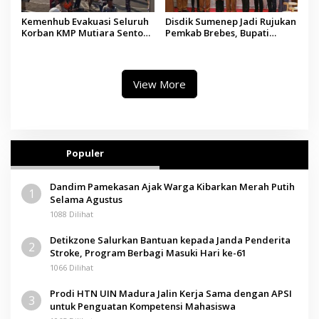
Kemenhub Evakuasi Seluruh
Disdik Sumenep Jadi Rujukan
Korban KMP Mutiara Sentosa
Pemkab Brebes, Bupati
II, Operator Diaudit
Paramitha Terkesan
Pendidikan Berbasis Budaya
View More
Populer
Dandim Pamekasan Ajak Warga Kibarkan Merah Putih
1
Selama Agustus
1088 Dilihat
Detikzone Salurkan Bantuan kepada Janda Penderita
2
Stroke, Program Berbagi Masuki Hari ke-61
1066 Dilihat
Prodi HTN UIN Madura Jalin Kerja Sama dengan APSI
3
untuk Penguatan Kompetensi Mahasiswa