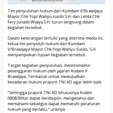
r
a
Tim penyuluhan hukum dari Kumdam V/Brawijaya
n
Mayor Chk Yopi Wahyu susilo S.H. dan Letda Chk
K
o
Fery Junaidi Wijaya S.H. turun langsung dalam
r
kegiatan tersebut.
e
m
Dalam keterangan tertulis yang diterima media ini,
0
ketua tim penyuluh hukum dari Kumdam
8
1
V/Brawijaya Mayor Chk Yopi Wahyu Susilo, S.H.
menyampaikan tujuan kegiatan tersebut.
Target kegiatan penyuluhan, meminimalisir
pelanggaran hukum oleh jajaran Kodam V
Brawijaya. Termasuk untuk mewujudkan
kesadaran hukum prajurit TNI AD agar lebih baik.
“Sehingga prajurit TNI AD khususnya Kodim
0808/Blitar dapat berdisiplin, mengetahui dan
memahami sekaligus dapat mematuhi peraturan
hukum yang berlaku,” urainya.