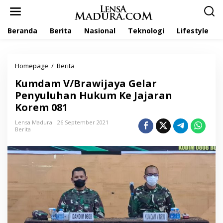
L
e
w
Beranda
Berita
Nasional
Teknologi
Lifestyle
a
t
i
k
Homepage
/
Berita
K
e
u
k
Kumdam V/Brawijaya Gelar
m
o
d
Penyuluhan Hukum Ke Jajaran
n
a
t
Korem 081
m
e
V
n
Lensa Madura
26 September 2021
/
Berita
B
r
a
w
i
j
a
y
a
G