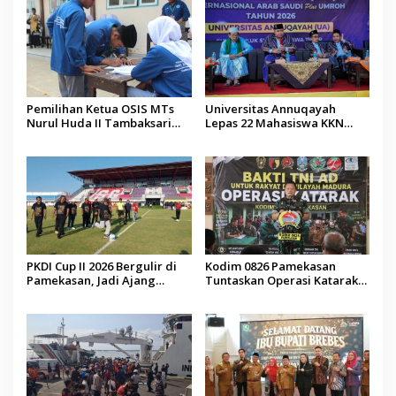
Pemilihan Ketua OSIS MTs
Universitas Annuqayah
Nurul Huda II Tambaksari
Lepas 22 Mahasiswa KKN
Jadi Sarana Pendidikan
Internasional ke Arab Saudi
Demokrasi bagi Siswa
PKDI Cup II 2026 Bergulir di
Kodim 0826 Pamekasan
Pamekasan, Jadi Ajang
Tuntaskan Operasi Katarak
Silaturahmi Kepala Desa se-
Gratis, 160 Pasien Jalani
Madura
Tindakan Medis