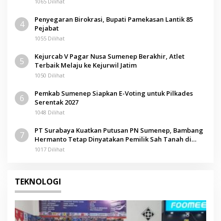
1065 Dilihat
Penyegaran Birokrasi, Bupati Pamekasan Lantik 85
4
Pejabat
1055 Dilihat
Kejurcab V Pagar Nusa Sumenep Berakhir, Atlet
5
Terbaik Melaju ke Kejurwil Jatim
1050 Dilihat
Pemkab Sumenep Siapkan E-Voting untuk Pilkades
6
Serentak 2027
1048 Dilihat
PT Surabaya Kuatkan Putusan PN Sumenep, Bambang
7
Hermanto Tetap Dinyatakan Pemilik Sah Tanah di
Pamolokan
1017 Dilihat
TEKNOLOGI