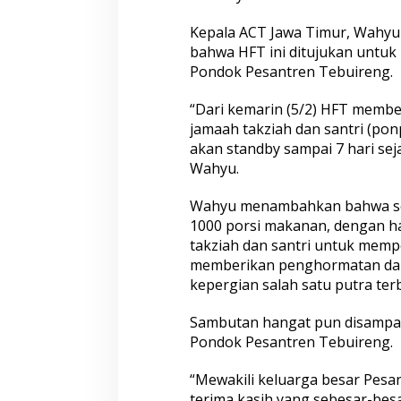
a
Kepala ACT Jawa Timur, Wahyu
k
z
bahwa HFT ini ditujukan untuk 
i
Pondok Pesantren Tebuireng.
a
h
“Dari kemarin (5/2) HFT membe
W
jamaah takziah dan santri (po
a
f
akan standby sampai 7 hari sej
a
Wahyu.
t
n
Wahyu menambahkan bahwa set
y
1000 porsi makanan, dengan 
a
G
takziah dan santri untuk mem
u
memberikan penghormatan dan
s
kepergian salah satu putra ter
S
h
Sambutan hangat pun disampai
o
l
Pondok Pesantren Tebuireng.
a
h
“Mewakili keluarga besar Pes
terima kasih yang sebesar-bes