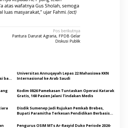
a atas wafatnya Gus Sholah, semoga
 luas masyarakat,” ujar Fahmi.
(act)
Pos berikutnya
h
Pantura Darurat Agraria, FPDB Gelar
Diskusi Publik
Universitas Annuqayah Lepas 22 Mahasiswa KKN
i bagi
Internasional ke Arab Saudi
Ajang
Kodim 0826 Pamekasan Tuntaskan Operasi Katarak
Gratis, 160 Pasien Jalani Tindakan Medis
iara
Disdik Sumenep Jadi Rujukan Pemkab Brebes,
Bupati Paramitha Terkesan Pendidikan Berbasis
Budaya
an
Pengurus OSIM MTs Ar-Rasyid Duko Periode 2026-