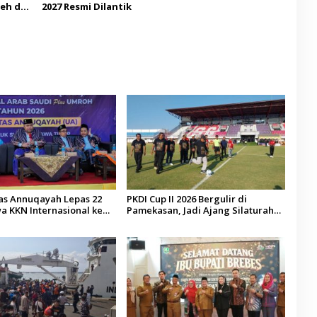
eh di
2027 Resmi Dilantik
tas Annuqayah Lepas 22
PKDI Cup II 2026 Bergulir di
a KKN Internasional ke
Pamekasan, Jadi Ajang Silaturahmi
di
Kepala Desa se-Madura