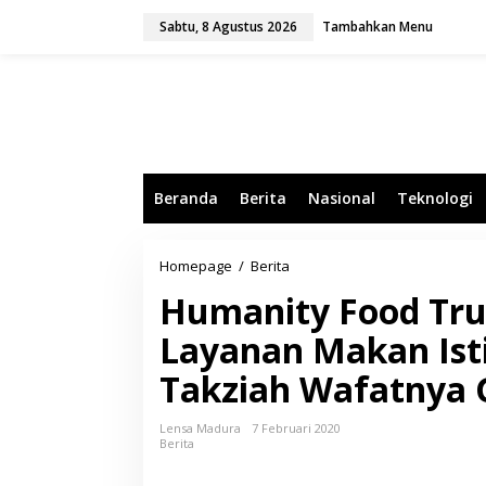
L
Sabtu, 8 Agustus 2026
Tambahkan Menu
e
w
a
t
i
k
e
k
o
Beranda
Berita
Nasional
Teknologi
n
t
e
n
Homepage
/
Berita
H
u
Humanity Food Tru
m
a
Layanan Makan Is
n
i
Takziah Wafatnya 
t
y
F
Lensa Madura
7 Februari 2020
o
Berita
o
d