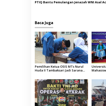
PTIQ Bantu Pemulangan Jenazah WNI Asal Ac
Malaysia
Baca Juga
Pemilihan Ketua OSIS MTs Nurul
Universi
Huda II Tambaksari Jadi Sarana
Mahasisw
Pendidikan Demokrasi bagi Siswa
Arab Sau