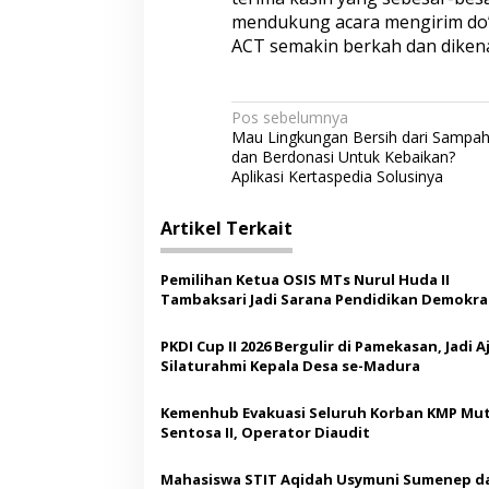
mendukung acara mengirim do’
ACT semakin berkah dan dikenal
N
Pos sebelumnya
Mau Lingkungan Bersih dari Sampa
a
dan Berdonasi Untuk Kebaikan?
v
Aplikasi Kertaspedia Solusinya
i
Artikel Terkait
g
a
Pemilihan Ketua OSIS MTs Nurul Huda II
s
Tambaksari Jadi Sarana Pendidikan Demokras
Siswa
i
PKDI Cup II 2026 Bergulir di Pamekasan, Jadi 
p
Silaturahmi Kepala Desa se-Madura
o
Kemenhub Evakuasi Seluruh Korban KMP Mut
s
Sentosa II, Operator Diaudit
Mahasiswa STIT Aqidah Usymuni Sumenep d