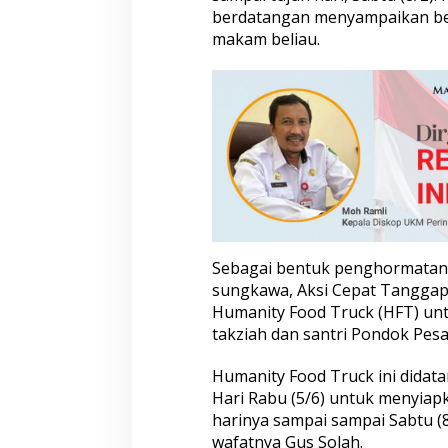
berdatangan menyampaikan be
M
a
makam beliau.
k
a
n
I
s
t
i
m
e
w
a
U
Sebagai bentuk penghormatan 
n
t
sungkawa, Aksi Cepat Tanggap
u
Humanity Food Truck (HFT) un
k
takziah dan santri Pondok Pes
J
a
Humanity Food Truck ini didat
m
a
Hari Rabu (5/6) untuk menyiap
a
harinya sampai sampai Sabtu (
h
wafatnya Gus Solah.
T