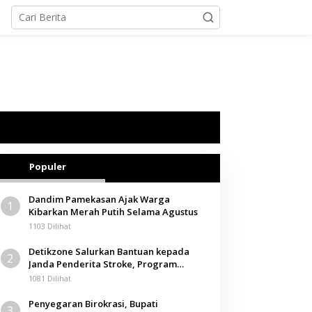
Populer
Dandim Pamekasan Ajak Warga
1
Kibarkan Merah Putih Selama Agustus
1103 Dilihat
Detikzone Salurkan Bantuan kepada
2
Janda Penderita Stroke, Program
Berbagi Masuki Hari ke-61
1081 Dilihat
Penyegaran Birokrasi, Bupati
3