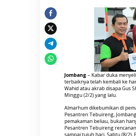
T
r
u
c
k
B
e
r
i
k
a
n
S
Jombang
– Kabar duka menyeli
a
j
terbaiknya telah kembali ke hari
i
Wahid atau akrab disapa Gus S
a
Minggu (2/2) yang lalu.
n
L
Almarhum dikebumikan di pem
a
y
Pesantren Tebuireng, Jombang.
a
pemakaman beliau, bukan hany
n
Pesantren Tebuireng rencanan
a
sampai tujuh hari, Sabtu (8/2)
n