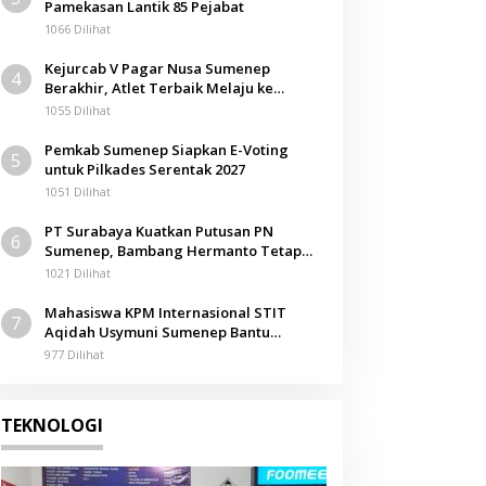
Pamekasan Lantik 85 Pejabat
1066 Dilihat
Kejurcab V Pagar Nusa Sumenep
4
Berakhir, Atlet Terbaik Melaju ke
Kejurwil Jatim
1055 Dilihat
Pemkab Sumenep Siapkan E-Voting
5
untuk Pilkades Serentak 2027
1051 Dilihat
PT Surabaya Kuatkan Putusan PN
6
Sumenep, Bambang Hermanto Tetap
Dinyatakan Pemilik Sah Tanah di
1021 Dilihat
Pamolokan
Mahasiswa KPM Internasional STIT
7
Aqidah Usymuni Sumenep Bantu
Pengurusan Jenazah WNI di Malaysia
977 Dilihat
TEKNOLOGI