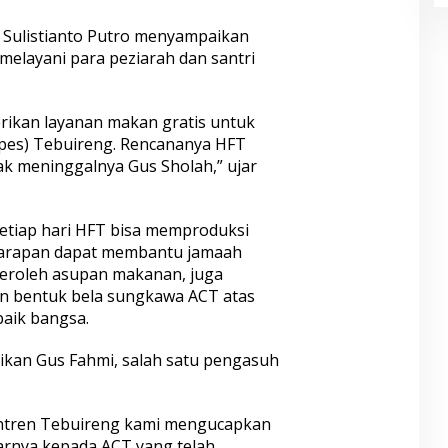
 Sulistianto Putro menyampaikan
melayani para peziarah dan santri
rikan layanan makan gratis untuk
npes) Tebuireng. Rencananya HFT
ak meninggalnya Gus Sholah,” ujar
iap hari HFT bisa memproduksi
harapan dapat membantu jamaah
peroleh asupan makanan, juga
 bentuk bela sungkawa ACT atas
baik bangsa.
kan Gus Fahmi, salah satu pengasuh
antren Tebuireng kami mengucapkan
arnya kepada ACT yang telah