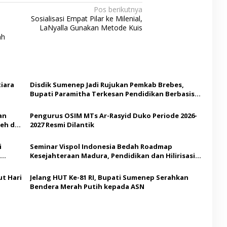
Pos berikutnya
Sosialisasi Empat Pilar ke Milenial,
LaNyalla Gunakan Metode Kuis
ah
iara
Disdik Sumenep Jadi Rujukan Pemkab Brebes,
Bupati Paramitha Terkesan Pendidikan Berbasis
Budaya
an
Pengurus OSIM MTs Ar-Rasyid Duko Periode 2026-
eh di
2027 Resmi Dilantik
i
Seminar Vispol Indonesia Bedah Roadmap
Kesejahteraan Madura, Pendidikan dan Hilirisasi
Jadi Kunci
t Hari
Jelang HUT Ke-81 RI, Bupati Sumenep Serahkan
Bendera Merah Putih kepada ASN