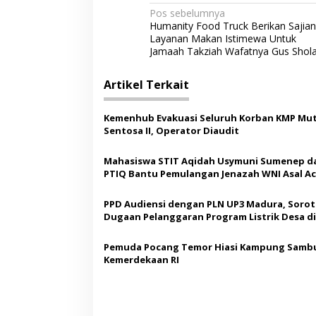
N
Pos sebelumnya
Humanity Food Truck Berikan Sajian
a
Layanan Makan Istimewa Untuk
v
Jamaah Takziah Wafatnya Gus Shol
i
Artikel Terkait
g
a
Kemenhub Evakuasi Seluruh Korban KMP Mut
s
Sentosa II, Operator Diaudit
i
Mahasiswa STIT Aqidah Usymuni Sumenep d
p
PTIQ Bantu Pemulangan Jenazah WNI Asal Ac
Malaysia
o
PPD Audiensi dengan PLN UP3 Madura, Sorot
s
Dugaan Pelanggaran Program Listrik Desa di
Sumenep
Pemuda Pocang Temor Hiasi Kampung Sambu
Kemerdekaan RI