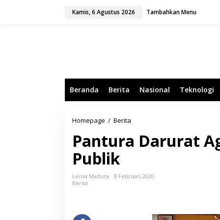
L
Kamis, 6 Agustus 2026
Tambahkan Menu
e
w
a
t
i
k
e
k
o
Beranda
Berita
Nasional
Teknologi
n
t
e
n
Homepage
/
Berita
P
a
Pantura Darurat Ag
n
t
Publik
u
r
a
Lensa Madura
8 Februari 2020
D
Berita
a
r
u
r