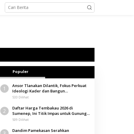
Populer
Ansor Tlanakan Dilantik, Fokus Perkuat
1
Ideologi Kader dan Bangun
Kemandirian Ekonomi
533 Dilihat
Daftar Harga Tembakau 2026 di
2
Sumenep, Ini Titik Impas untuk Gunung,
Tegal, dan Sawah
509 Dilihat
Dandim Pamekasan Serahkan
3