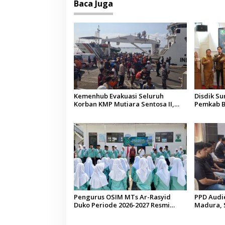
Baca Juga
Kemenhub Evakuasi Seluruh
Disdik S
Korban KMP Mutiara Sentosa II,
Pemkab B
Operator Diaudit
Terkesan
Budaya
Pengurus OSIM MTs Ar-Rasyid
PPD Audi
Duko Periode 2026-2027 Resmi
Madura, 
Dilantik
Pelangga
di Sumen