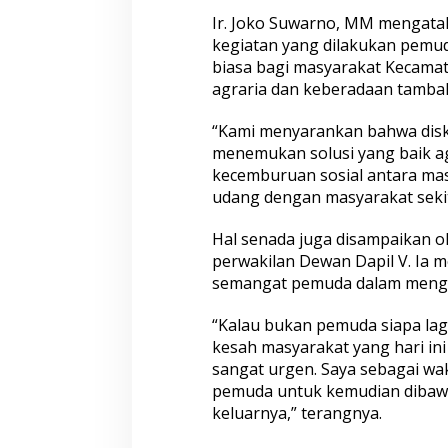
i
Ir. Joko Suwarno, MM mengat
P
kegiatan yang dilakukan pemud
u
biasa bagi masyarakat Kecamat
b
agraria dan keberadaan tambak
l
i
k
“Kami menyarankan bahwa diskus
menemukan solusi yang baik ag
kecemburuan sosial antara ma
udang dengan masyarakat sekita
Hal senada juga disampaikan o
perwakilan Dewan Dapil V. Ia 
semangat pemuda dalam mengaw
“Kalau bukan pemuda siapa la
kesah masyarakat yang hari in
sangat urgen. Saya sebagai wa
pemuda untuk kemudian dibawa 
keluarnya,” terangnya.