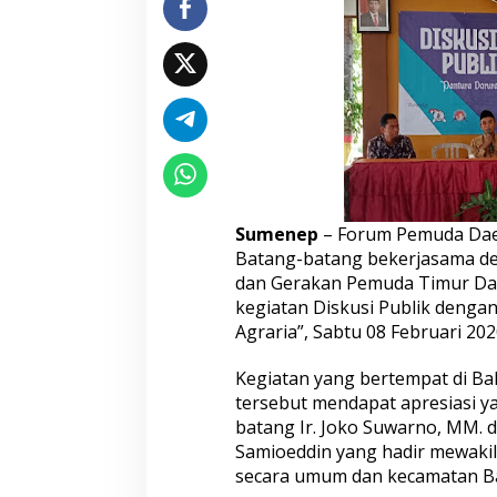
a
t
A
g
r
a
r
i
a
,
F
Sumenep
– Forum Pemuda Dae
P
D
Batang-batang bekerjasama d
B
dan Gerakan Pemuda Timur Da
G
kegiatan Diskusi Publik deng
e
Agraria”, Sabtu 08 Februari 202
l
a
r
Kegiatan yang bertempat di Ba
D
tersebut mendapat apresiasi ya
i
batang Ir. Joko Suwarno, MM. d
s
Samioeddin yang hadir mewakil
k
secara umum dan kecamatan B
u
s