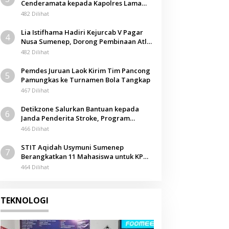
Cenderamata kepada Kapolres Lama
pada Acara Kenal Pamit
482 Dilihat
Lia Istifhama Hadiri Kejurcab V Pagar
4
Nusa Sumenep, Dorong Pembinaan Atlet
Berkarakter
482 Dilihat
Pemdes Juruan Laok Kirim Tim Pancong
5
Pamungkas ke Turnamen Bola Tangkap
467 Dilihat
Detikzone Salurkan Bantuan kepada
6
Janda Penderita Stroke, Program
Berbagi Masuki Hari ke-61
466 Dilihat
STIT Aqidah Usymuni Sumenep
7
Berangkatkan 11 Mahasiswa untuk KPM
Internasional di Malaysia
464 Dilihat
TEKNOLOGI