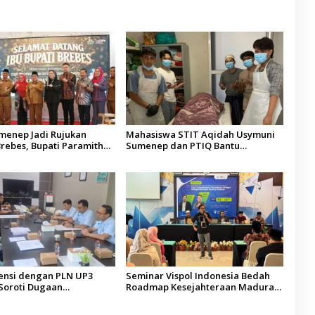
umenep Jadi Rujukan
Mahasiswa STIT Aqidah Usymuni
rebes, Bupati Paramitha
Sumenep dan PTIQ Bantu
 Pendidikan Berbasis
Pemulangan Jenazah WNI Asal
Aceh di Malaysia
ensi dengan PLN UP3
Seminar Vispol Indonesia Bedah
Soroti Dugaan
Roadmap Kesejahteraan Madura,
ran Program Listrik Desa
Pendidikan dan Hilirisasi Jadi
ep
Kunci