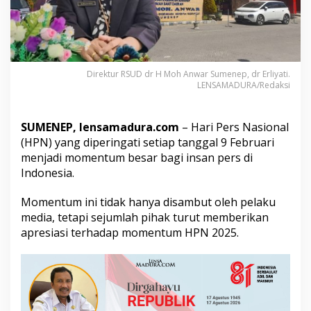
U
D
S
u
m
e
Direktur RSUD dr H Moh Anwar Sumenep, dr Erliyati.
n
LENSAMADURA/Redaksi
e
p
:
SUMENEP, lensamadura.com
– Hari Pers Nasional
P
(HPN) yang diperingati setiap tanggal 9 Februari
e
r
menjadi momentum besar bagi insan pers di
a
Indonesia.
n
M
Momentum ini tidak hanya disambut oleh pelaku
e
media, tetapi sejumlah pihak turut memberikan
d
i
apresiasi terhadap momentum HPN 2025.
a
P
e
r
m
u