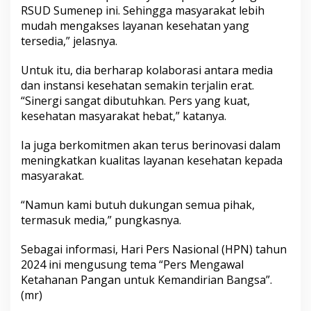
s
RSUD Sumenep ini. Sehingga masyarakat lebih
i
mudah mengakses layanan kesehatan yang
K
tersedia,” jelasnya.
e
s
Untuk itu, dia berharap kolaborasi antara media
e
h
dan instansi kesehatan semakin terjalin erat.
a
“Sinergi sangat dibutuhkan. Pers yang kuat,
t
kesehatan masyarakat hebat,” katanya.
a
n
Ia juga berkomitmen akan terus berinovasi dalam
meningkatkan kualitas layanan kesehatan kepada
masyarakat.
“Namun kami butuh dukungan semua pihak,
termasuk media,” pungkasnya.
Sebagai informasi, Hari Pers Nasional (HPN) tahun
2024 ini mengusung tema “Pers Mengawal
Ketahanan Pangan untuk Kemandirian Bangsa”.
(mr)