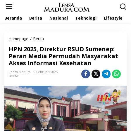
L
e
w
Beranda
Berita
Nasional
Teknologi
Lifestyle
a
t
i
k
Homepage
/
Berita
H
e
P
k
HPN 2025, Direktur RSUD Sumenep:
N
o
2
Peran Media Permudah Masyarakat
n
0
t
Akses Informasi Kesehatan
2
e
5
n
Lensa Madura
9 Februari 2025
,
Berita
D
i
r
e
k
t
u
r
R
S