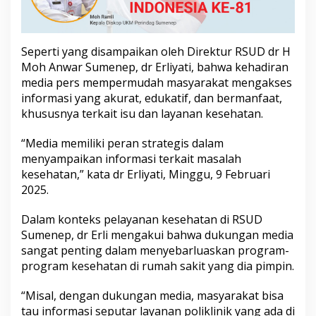
d
a
h
M
Seperti yang disampaikan oleh Direktur RSUD dr H
a
Moh Anwar Sumenep, dr Erliyati, bahwa kehadiran
s
media pers mempermudah masyarakat mengakses
y
a
informasi yang akurat, edukatif, dan bermanfaat,
r
khususnya terkait isu dan layanan kesehatan.
a
k
“Media memiliki peran strategis dalam
a
menyampaikan informasi terkait masalah
t
A
kesehatan,” kata dr Erliyati, Minggu, 9 Februari
k
2025.
s
e
Dalam konteks pelayanan kesehatan di RSUD
s
Sumenep, dr Erli mengakui bahwa dukungan media
I
n
sangat penting dalam menyebarluaskan program-
f
program kesehatan di rumah sakit yang dia pimpin.
o
r
“Misal, dengan dukungan media, masyarakat bisa
m
tau informasi seputar layanan poliklinik yang ada di
a