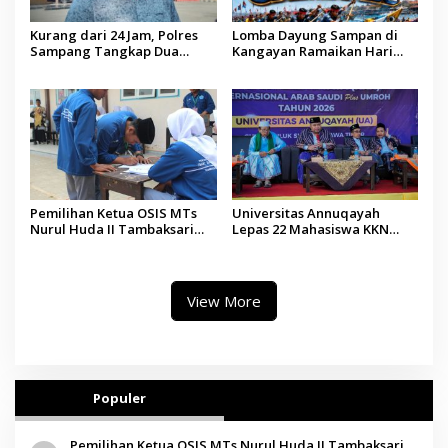
Kurang dari 24 Jam, Polres
Lomba Dayung Sampan di
Sampang Tangkap Dua
Kangayan Ramaikan Hari
Pelaku Curanmor
Jadi ke-757 Kabupaten
Sumenep
Pemilihan Ketua OSIS MTs
Universitas Annuqayah
Nurul Huda II Tambaksari
Lepas 22 Mahasiswa KKN
Jadi Sarana Pendidikan
Internasional ke Arab Saudi
Demokrasi bagi Siswa
View More
Populer
Pemilihan Ketua OSIS MTs Nurul Huda II Tambaksari