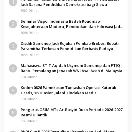
1
Jadi Sarana Pendidikan Demokrasi bagi Siswa
1089 Dilihat
Seminar Vispol Indonesia Bedah Roadmap
2
Kesejahteraan Madura, Pendidikan dan Hilirisasi Jadi
Kunci
1066 Dilihat
Disdik Sumenep Jadi Rujukan Pemkab Brebes, Bupati
3
Paramitha Terkesan Pendidikan Berbasis Budaya
1054 Dilihat
Mahasiswa STIT Aqidah Usymuni Sumenep dan PTIQ
4
Bantu Pemulangan Jenazah WNI Asal Aceh di Malaysia
958 Dilihat
Kodim 0826 Pamekasan Tuntaskan Operasi Katarak
5
Gratis, 160 Pasien Jalani Tindakan Medis
928 Dilihat
Pengurus OSIM MTs Ar-Rasyid Duko Periode 2026-2027
6
Resmi Dilantik
826 Dilihat
PKDI Cup II 2026 Bergulir di Pamekasan, Jadi Ajang