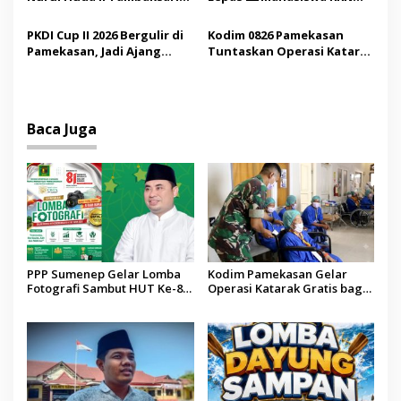
Jadi Sarana Pendidikan
Internasional ke Arab
Demokrasi bagi Siswa
Saudi
PKDI Cup II 2026 Bergulir di
Kodim 0826 Pamekasan
Pamekasan, Jadi Ajang
Tuntaskan Operasi Katarak
Silaturahmi Kepala Desa se-
Gratis, 160 Pasien Jalani
Madura
Tindakan Medis
Baca Juga
PPP Sumenep Gelar Lomba
Kodim Pamekasan Gelar
Fotografi Sambut HUT Ke-81
Operasi Katarak Gratis bagi
Kemerdekaan RI
Warga Madura