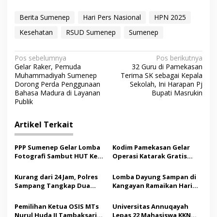
Berita Sumenep
Hari Pers Nasional
HPN 2025
Kesehatan
RSUD Sumenep
Sumenep
N
Pos sebelumnya
Pos berikutnya
Gelar Raker, Pemuda
32 Guru di Pamekasan
a
Muhammadiyah Sumenep
Terima SK sebagai Kepala
v
Dorong Perda Penggunaan
Sekolah, Ini Harapan Pj
Bahasa Madura di Layanan
Bupati Masrukin
i
Publik
g
Artikel Terkait
a
s
PPP Sumenep Gelar Lomba
Kodim Pamekasan Gelar
i
Fotografi Sambut HUT Ke-
Operasi Katarak Gratis
p
81 Kemerdekaan RI
bagi Warga Madura
Kurang dari 24 Jam, Polres
Lomba Dayung Sampan di
o
Sampang Tangkap Dua
Kangayan Ramaikan Hari
s
Pelaku Curanmor
Jadi ke-757 Kabupaten
Sumenep
Pemilihan Ketua OSIS MTs
Universitas Annuqayah
Nurul Huda II Tambaksari
Lepas 22 Mahasiswa KKN