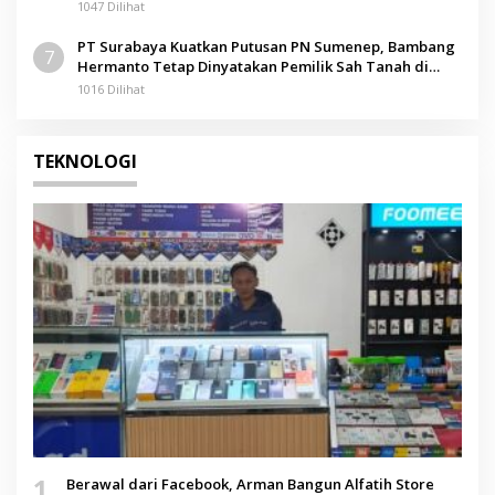
1047 Dilihat
PT Surabaya Kuatkan Putusan PN Sumenep, Bambang
7
Hermanto Tetap Dinyatakan Pemilik Sah Tanah di
Pamolokan
1016 Dilihat
TEKNOLOGI
1
Berawal dari Facebook, Arman Bangun Alfatih Store