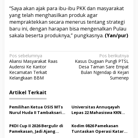
“Saya akan ajak para ibu-ibu PKK dan masyarakat
yang telah menghasilkan produk agar
mempraktekkan secara menerus tentang strategi
baru ini, dengan harapan bisa mengenalkan Pulau
sakala beserta produknya,” pungkasnya.
(Yan/pur)
N
Pos sebelumnya
Pos berikutnya
Aliansi Masyarakat Raas
Kasus Dugaan Pungli PTSL
a
Audensi Ke Kantor
Desa Taman Sare Empat
v
Kecamatan Terkait
Bulan Ngendap di Kejari
Kelangkaan BBM
Sumenep
i
g
Artikel Terkait
a
s
Pemilihan Ketua OSIS MTs
Universitas Annuqayah
Nurul Huda II Tambaksari
Lepas 22 Mahasiswa KKN
i
Jadi Sarana Pendidikan
Internasional ke Arab
p
Demokrasi bagi Siswa
Saudi
PKDI Cup II 2026 Bergulir di
Kodim 0826 Pamekasan
Pamekasan, Jadi Ajang
Tuntaskan Operasi Katarak
o
Silaturahmi Kepala Desa se-
Gratis, 160 Pasien Jalani