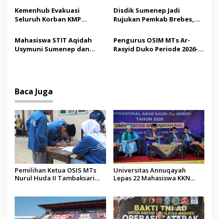
s
Madura
Tindakan Medis
Kemenhub Evakuasi
Disdik Sumenep Jadi
Seluruh Korban KMP
Rujukan Pemkab Brebes,
Mutiara Sentosa II,
Bupati Paramitha Terkesan
Operator Diaudit
Pendidikan Berbasis
Mahasiswa STIT Aqidah
Pengurus OSIM MTs Ar-
Budaya
Usymuni Sumenep dan
Rasyid Duko Periode 2026-
PTIQ Bantu Pemulangan
2027 Resmi Dilantik
Jenazah WNI Asal Aceh di
Malaysia
Baca Juga
Pemilihan Ketua OSIS MTs
Universitas Annuqayah
Nurul Huda II Tambaksari
Lepas 22 Mahasiswa KKN
Jadi Sarana Pendidikan
Internasional ke Arab Saudi
Demokrasi bagi Siswa