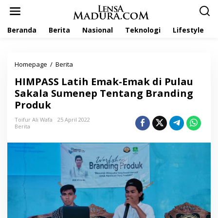
L
e
w
Beranda
Berita
Nasional
Teknologi
Lifestyle
a
t
i
k
Homepage
/
Berita
H
e
I
k
HIMPASS Latih Emak-Emak di Pulau
M
o
P
Sakala Sumenep Tentang Branding
n
A
t
Produk
S
e
S
n
Toifur Ali Wafa
25 April 2022
L
Berita
a
t
i
h
E
m
a
k
-
E