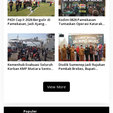
PKDI Cup II 2026 Bergulir di
Kodim 0826 Pamekasan
Pamekasan, Jadi Ajang
Tuntaskan Operasi Katarak
Silaturahmi Kepala Desa se-
Gratis, 160 Pasien Jalani
Madura
Tindakan Medis
Kemenhub Evakuasi Seluruh
Disdik Sumenep Jadi Rujukan
Korban KMP Mutiara Sentosa
Pemkab Brebes, Bupati
II, Operator Diaudit
Paramitha Terkesan
Pendidikan Berbasis Budaya
View More
Populer