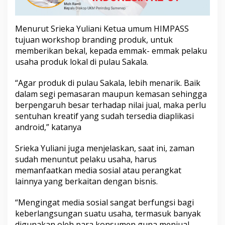
n
t
a
Menurut Srieka Yuliani Ketua umum HIMPASS
n
tujuan workshop branding produk, untuk
g
memberikan bekal, kepada emmak- emmak pelaku
B
r
usaha produk lokal di pulau Sakala.
a
n
“Agar produk di pulau Sakala, lebih menarik. Baik
d
dalam segi pemasaran maupun kemasan sehingga
i
berpengaruh besar terhadap nilai jual, maka perlu
n
g
sentuhan kreatif yang sudah tersedia diaplikasi
P
android,” katanya
r
o
Srieka Yuliani juga menjelaskan, saat ini, zaman
d
sudah menuntut pelaku usaha, harus
u
k
memanfaatkan media sosial atau perangkat
lainnya yang berkaitan dengan bisnis.
“Mengingat media sosial sangat berfungsi bagi
keberlangsungan suatu usaha, termasuk banyak
digunakan oleh para konsumen guna menjual