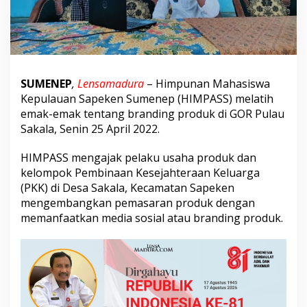
m
a
k
d
i
P
u
SUMENEP
,
Lensamadura
– Himpunan Mahasiswa
l
Kepulauan Sapeken Sumenep (HIMPASS) melatih
a
emak-emak tentang branding produk di GOR Pulau
u
Sakala, Senin 25 April 2022.
S
a
k
HIMPASS mengajak pelaku usaha produk dan
a
kelompok Pembinaan Kesejahteraan Keluarga
l
(PKK) di Desa Sakala, Kecamatan Sapeken
a
mengembangkan pemasaran produk dengan
S
u
memanfaatkan media sosial atau branding produk.
m
e
n
e
p
T
e