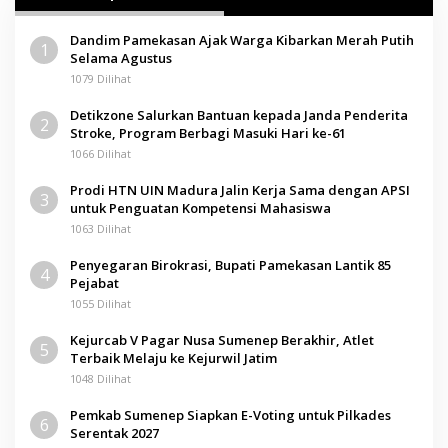
Dandim Pamekasan Ajak Warga Kibarkan Merah Putih
1
Selama Agustus
1079 Dilihat
Detikzone Salurkan Bantuan kepada Janda Penderita
2
Stroke, Program Berbagi Masuki Hari ke-61
1066 Dilihat
Prodi HTN UIN Madura Jalin Kerja Sama dengan APSI
3
untuk Penguatan Kompetensi Mahasiswa
1063 Dilihat
Penyegaran Birokrasi, Bupati Pamekasan Lantik 85
4
Pejabat
1055 Dilihat
Kejurcab V Pagar Nusa Sumenep Berakhir, Atlet
5
Terbaik Melaju ke Kejurwil Jatim
1048 Dilihat
Pemkab Sumenep Siapkan E-Voting untuk Pilkades
6
Serentak 2027