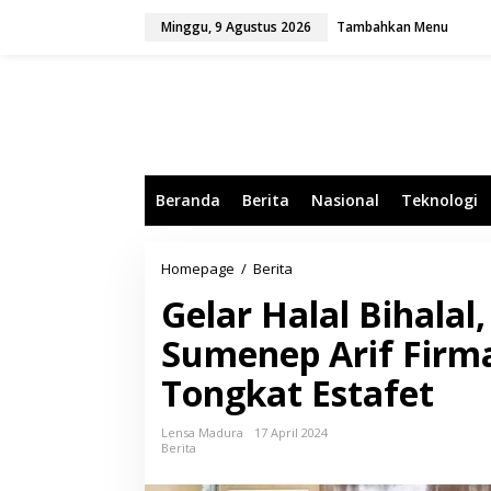
L
Minggu, 9 Agustus 2026
Tambahkan Menu
e
w
a
t
i
k
e
k
o
Beranda
Berita
Nasional
Teknologi
n
t
e
n
Homepage
/
Berita
G
e
Gelar Halal Bihalal
l
a
Sumenep Arif Firma
r
H
Tongkat Estafet
a
l
a
Lensa Madura
17 April 2024
l
Berita
B
i