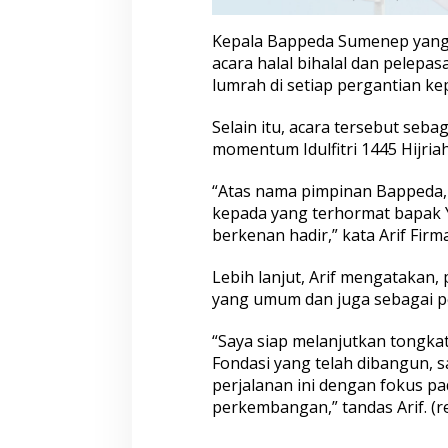
a
n
Kepala Bappeda Sumenep yang 
T
acara halal bihalal dan pelepa
o
lumrah di setiap pergantian k
n
g
Selain itu, acara tersebut seba
k
a
momentum Idulfitri 1445 Hijriah
t
E
“Atas nama pimpinan Bappeda,
s
kepada yang terhormat bapak 
t
berkenan hadir,” kata Arif Firm
a
f
e
Lebih lanjut, Arif mengatakan,
t
yang umum dan juga sebagai pe
“Saya siap melanjutkan tongkat
Fondasi yang telah dibangun, 
perjalanan ini dengan fokus 
perkembangan,” tandas Arif. (r