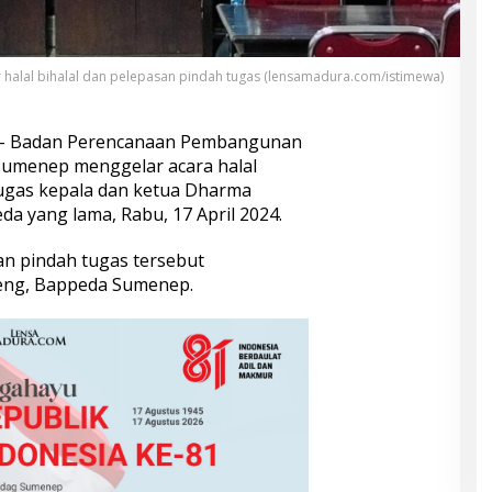
alal bihalal dan pelepasan pindah tugas (lensamadura.com/istimewa)
– Badan Perencanaan Pembangunan
umenep menggelar acara halal
tugas kepala dan ketua Dharma
a yang lama, Rabu, 17 April 2024.
san pindah tugas tersebut
neng, Bappeda Sumenep.