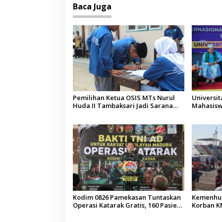
Baca Juga
Pemilihan Ketua OSIS MTs Nurul
Universi
Huda II Tambaksari Jadi Sarana
Mahasisw
Pendidikan Demokrasi bagi Siswa
Arab Sau
Kodim 0826 Pamekasan Tuntaskan
Kemenhub
Operasi Katarak Gratis, 160 Pasien
Korban KM
Jalani Tindakan Medis
Operator