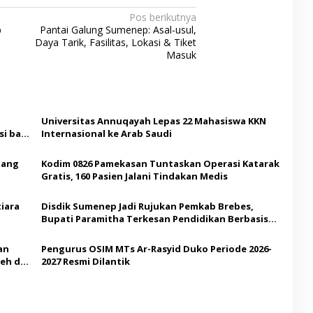
Pos berikutnya
p
Pantai Galung Sumenep: Asal-usul,
Daya Tarik, Fasilitas, Lokasi & Tiket
Masuk
Universitas Annuqayah Lepas 22 Mahasiswa KKN
i bagi
Internasional ke Arab Saudi
Ajang
Kodim 0826 Pamekasan Tuntaskan Operasi Katarak
Gratis, 160 Pasien Jalani Tindakan Medis
iara
Disdik Sumenep Jadi Rujukan Pemkab Brebes,
Bupati Paramitha Terkesan Pendidikan Berbasis
Budaya
an
Pengurus OSIM MTs Ar-Rasyid Duko Periode 2026-
eh di
2027 Resmi Dilantik