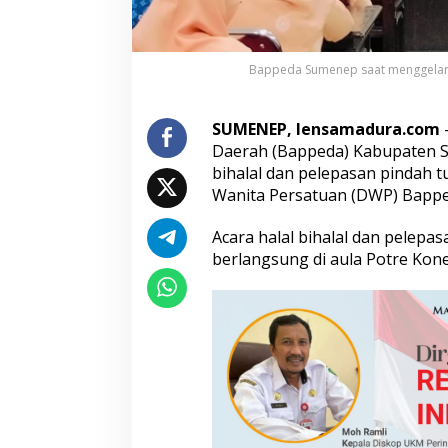
p
A
r
i
Bappeda Sumenep saat menggelar h
f
F
i
SUMENEP, lensamadura.com
r
Daerah (Bappeda) Kabupaten S
m
bihalal dan pelepasan pindah 
a
Wanita Persatuan (DWP) Bapped
n
t
o
Acara halal bihalal dan pelepa
:
berlangsung di aula Potre Ko
S
i
a
p
L
a
n
j
u
t
k