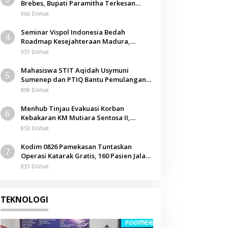
Brebes, Bupati Paramitha Terkesan
Pendidikan Berbasis Budaya
966 Dilihat
Seminar Vispol Indonesia Bedah
4
Roadmap Kesejahteraan Madura,
Pendidikan dan Hilirisasi Jadi Kunci
951 Dilihat
Mahasiswa STIT Aqidah Usymuni
5
Sumenep dan PTIQ Bantu Pemulangan
Jenazah WNI Asal Aceh di Malaysia
898 Dilihat
Menhub Tinjau Evakuasi Korban
6
Kebakaran KM Mutiara Sentosa II,
Apresiasi Respons Cepat Pemkab
853 Dilihat
Sumenep
Kodim 0826 Pamekasan Tuntaskan
7
Operasi Katarak Gratis, 160 Pasien Jalani
Tindakan Medis
833 Dilihat
TEKNOLOGI