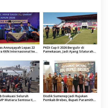
tas Annuqayah Lepas 22
PKDI Cup II 2026 Bergulir di
a KKN Internasional ke
Pamekasan, Jadi Ajang Silaturahmi
di
Kepala Desa se-Madura
 Evakuasi Seluruh
Disdik Sumenep Jadi Rujukan
P Mutiara Sentosa II,
Pemkab Brebes, Bupati Paramitha
 Diaudit
Terkesan Pendidikan Berbasis
Budaya