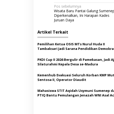
N
Pos sebelumnya
Wisata Baru Pantai Galung Sumene
a
Diperkenalkan, Ini Harapan Kades
v
Juruan Daya
i
Artikel Terkait
g
a
Pemilihan Ketua OSIS MTs Nurul Huda II
s
Tambaksari Jadi Sarana Pendidikan Demokras
Siswa
i
PKDI Cup II 2026 Bergulir di Pamekasan, Jadi 
p
Silaturahmi Kepala Desa se-Madura
o
Kemenhub Evakuasi Seluruh Korban KMP Mut
s
Sentosa II, Operator Diaudit
Mahasiswa STIT Aqidah Usymuni Sumenep d
PTIQ Bantu Pemulangan Jenazah WNI Asal Ac
Malaysia