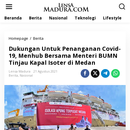
L
e
w
Beranda
Berita
Nasional
Teknologi
Lifestyle
a
t
i
k
Homepage
/
Berita
D
e
u
k
Dukungan Untuk Penanganan Covid-
k
o
u
19, Menhub Bersama Menteri BUMN
n
n
t
Tinjau Kapal Isoter di Medan
g
e
a
n
Lensa Madura
21 Agustus 2021
n
Berita
,
Nasional
U
n
t
u
k
P
e
n
a
n