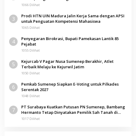
1066 Dilihat
Prodi HTN UIN Madura Jalin Kerja Sama dengan APSI
3
untuk Penguatan Kompetensi Mahasiswa
1065 Dilihat
Penyegaran Birokrasi, Bupati Pamekasan Lantik 85
4
Pejabat
1055 Dilihat
Kejurcab V Pagar Nusa Sumenep Berakhir, Atlet
5
Terbaik Melaju ke Kejurwil Jatim
1050 Dilihat
Pemkab Sumenep Siapkan E-Voting untuk Pilkades
6
Serentak 2027
1048 Dilihat
PT Surabaya Kuatkan Putusan PN Sumenep, Bambang
7
Hermanto Tetap Dinyatakan Pemilik Sah Tanah di
Pamolokan
1017 Dilihat