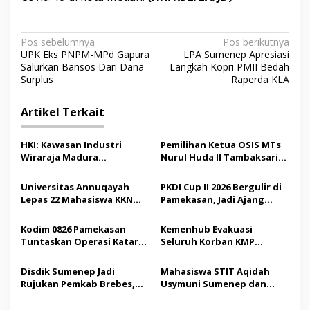
N
Pos sebelumnya
Pos berikutnya
UPK Eks PNPM-MPd Gapura
LPA Sumenep Apresiasi
a
Salurkan Bansos Dari Dana
Langkah Kopri PMII Bedah
v
Surplus
Raperda KLA
i
Artikel Terkait
g
a
HKI: Kawasan Industri
Pemilihan Ketua OSIS MTs
s
Wiraraja Madura
Nurul Huda II Tambaksari
Berpotensi Jadi Motor
Jadi Sarana Pendidikan
i
Pertumbuhan Ekonomi
Demokrasi bagi Siswa
Universitas Annuqayah
PKDI Cup II 2026 Bergulir di
p
Baru
Lepas 22 Mahasiswa KKN
Pamekasan, Jadi Ajang
Internasional ke Arab
Silaturahmi Kepala Desa se-
o
Saudi
Madura
Kodim 0826 Pamekasan
Kemenhub Evakuasi
s
Tuntaskan Operasi Katarak
Seluruh Korban KMP
Gratis, 160 Pasien Jalani
Mutiara Sentosa II,
Tindakan Medis
Operator Diaudit
Disdik Sumenep Jadi
Mahasiswa STIT Aqidah
Rujukan Pemkab Brebes,
Usymuni Sumenep dan
Bupati Paramitha Terkesan
PTIQ Bantu Pemulangan
Pendidikan Berbasis
Jenazah WNI Asal Aceh di