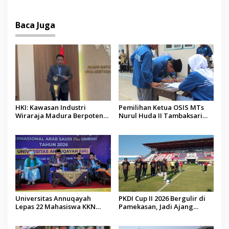
Budaya
Malaysia
Baca Juga
HKI: Kawasan Industri
Pemilihan Ketua OSIS MTs
Wiraraja Madura Berpotensi
Nurul Huda II Tambaksari
Jadi Motor Pertumbuhan
Jadi Sarana Pendidikan
Ekonomi Baru
Demokrasi bagi Siswa
Universitas Annuqayah
PKDI Cup II 2026 Bergulir di
Lepas 22 Mahasiswa KKN
Pamekasan, Jadi Ajang
Internasional ke Arab Saudi
Silaturahmi Kepala Desa se-
Madura