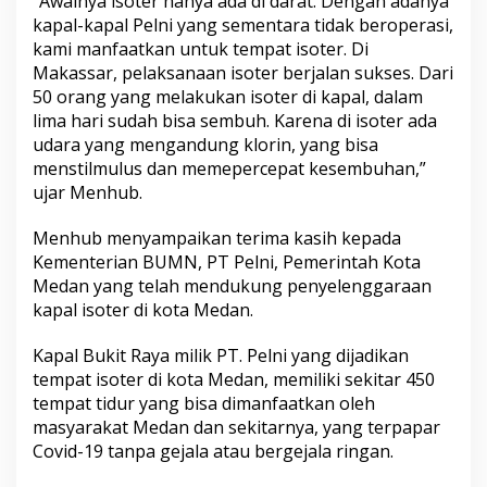
“Awalnya isoter hanya ada di darat. Dengan adanya
s
kapal-kapal Pelni yang sementara tidak beroperasi,
o
kami manfaatkan untuk tempat isoter. Di
t
Makassar, pelaksanaan isoter berjalan sukses. Dari
e
r
50 orang yang melakukan isoter di kapal, dalam
d
lima hari sudah bisa sembuh. Karena di isoter ada
i
udara yang mengandung klorin, yang bisa
M
menstilmulus dan memepercepat kesembuhan,”
e
d
ujar Menhub.
a
n
Menhub menyampaikan terima kasih kepada
Kementerian BUMN, PT Pelni, Pemerintah Kota
Medan yang telah mendukung penyelenggaraan
kapal isoter di kota Medan.
Kapal Bukit Raya milik PT. Pelni yang dijadikan
tempat isoter di kota Medan, memiliki sekitar 450
tempat tidur yang bisa dimanfaatkan oleh
masyarakat Medan dan sekitarnya, yang terpapar
Covid-19 tanpa gejala atau bergejala ringan.