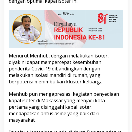
dengan optimal kapal isoter ini.
m
a
M
e
n
t
e
r
i
B
Menurut Menhub, dengan melakukan isoter,
U
M
diyakini dapat mempercepat kesembuhan
N
penderita Covid-19 dibandingkan dengan
T
melakukan isolasi mandiri di rumah, yang
i
berpotensi menimbulkan kluster keluarga.
n
j
a
Menhub pun mengapresiasi kegiatan penyediaan
u
kapal isoter di Makassar yang menjadi kota
K
pertama yang disinggahi kapal isoter,
a
mendapatkan antusiasme yang baik dari
p
masyarakat.
a
l
I