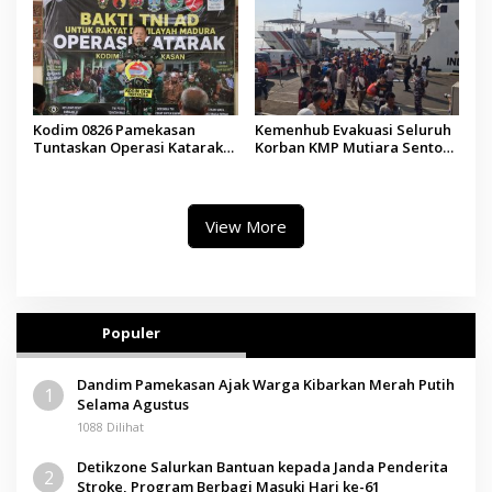
Kodim 0826 Pamekasan
Kemenhub Evakuasi Seluruh
Tuntaskan Operasi Katarak
Korban KMP Mutiara Sentosa
Gratis, 160 Pasien Jalani
II, Operator Diaudit
Tindakan Medis
View More
Populer
Dandim Pamekasan Ajak Warga Kibarkan Merah Putih
1
Selama Agustus
1088 Dilihat
Detikzone Salurkan Bantuan kepada Janda Penderita
2
Stroke, Program Berbagi Masuki Hari ke-61