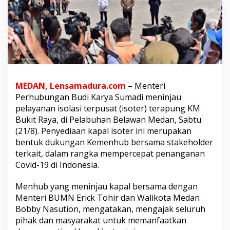
g
a
n
a
n
C
o
v
i
MEDAN, Lensamadura.com
– Menteri
d
Perhubungan Budi Karya Sumadi meninjau
-
1
pelayanan isolasi terpusat (isoter) terapung KM
9
Bukit Raya, di Pelabuhan Belawan Medan, Sabtu
,
(21/8). Penyediaan kapal isoter ini merupakan
M
bentuk dukungan Kemenhub bersama stakeholder
e
n
terkait, dalam rangka mempercepat penanganan
h
Covid-19 di Indonesia.
u
b
Menhub yang meninjau kapal bersama dengan
B
Menteri BUMN Erick Tohir dan Walikota Medan
e
r
Bobby Nasution, mengatakan, mengajak seluruh
s
pihak dan masyarakat untuk memanfaatkan
a