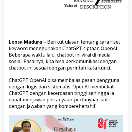
n
g
a
n
C
h
a
t
Lensa Madura
– Berikut ulasan tentang cara riset
G
keyword menggunakan ChatGPT ciptaan OpenAI.
P
Beberapa waktu lalu, chatbot ini viral di media
T
sosial. Pasalnya, kita bisa berkomunikasi dengan
O
p
chatbot ini sesuai dengan perintah kata kunci.
e
n
ChatGPT OpenAI bisa membalas pesan pengguna
A
dengan logis dan sistematis. OpenAI membekali
I
ChatGPT dengan kecerdasan tinggi sehingga ia
dapat menjawab pertanyaan-pertanyaan sulit
dengan jawaban yang komperehenshif.