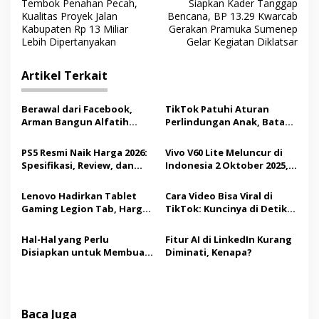
Tembok Penahan Pecah,
Siapkan Kader Tanggap
a
Kualitas Proyek Jalan
Bencana, BP 13.29 Kwarcab
v
Kabupaten Rp 13 Miliar
Gerakan Pramuka Sumenep
Lebih Dipertanyakan
Gelar Kegiatan Diklatsar
i
g
Artikel Terkait
a
s
Berawal dari Facebook,
TikTok Patuhi Aturan
Arman Bangun Alfatih
Perlindungan Anak, Batasi
i
Store hingga Jadi Pusat
Usia Pengguna Minimum 16
p
Layanan Digital di Lenteng,
Tahun
PS5 Resmi Naik Harga 2026:
Vivo V60 Lite Meluncur di
Sumenep
Spesifikasi, Review, dan
Indonesia 2 Oktober 2025,
o
Apakah Masih Layak Dibeli?
Usung Kamera Sony 50 MP
s
Lenovo Hadirkan Tablet
Cara Video Bisa Viral di
Gaming Legion Tab, Harga
TikTok: Kuncinya di Detik
Mulai Rp7,8 Juta
Pertama
Hal-Hal yang Perlu
Fitur AI di LinkedIn Kurang
Disiapkan untuk Membuat
Diminati, Kenapa?
Website
Baca Juga