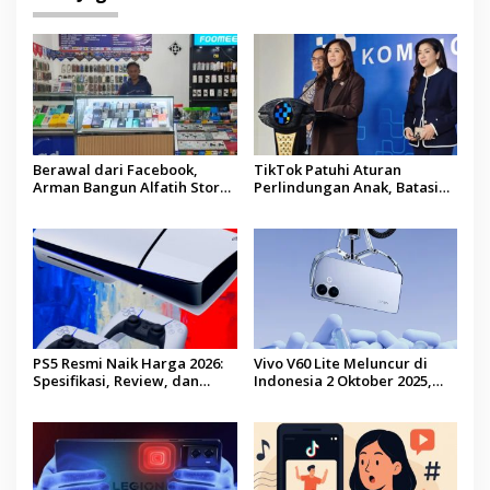
Berawal dari Facebook,
TikTok Patuhi Aturan
Arman Bangun Alfatih Store
Perlindungan Anak, Batasi
hingga Jadi Pusat Layanan
Usia Pengguna Minimum 16
Digital di Lenteng, Sumenep
Tahun
PS5 Resmi Naik Harga 2026:
Vivo V60 Lite Meluncur di
Spesifikasi, Review, dan
Indonesia 2 Oktober 2025,
Apakah Masih Layak Dibeli?
Usung Kamera Sony 50 MP