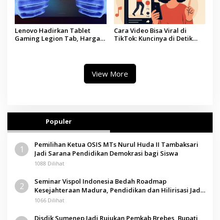
Lenovo Hadirkan Tablet
Cara Video Bisa Viral di
Gaming Legion Tab, Harga
TikTok: Kuncinya di Detik
Mulai Rp7,8 Juta
Pertama
View More
Populer
Pemilihan Ketua OSIS MTs Nurul Huda II Tambaksari
1
Jadi Sarana Pendidikan Demokrasi bagi Siswa
1088 Dilihat
Seminar Vispol Indonesia Bedah Roadmap
2
Kesejahteraan Madura, Pendidikan dan Hilirisasi Jadi
Kunci
1066 Dilihat
Disdik Sumenep Jadi Rujukan Pemkab Brebes, Bupati