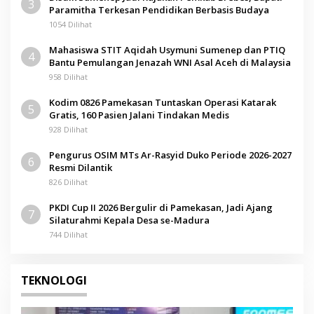
3
Paramitha Terkesan Pendidikan Berbasis Budaya
1054 Dilihat
Mahasiswa STIT Aqidah Usymuni Sumenep dan PTIQ
4
Bantu Pemulangan Jenazah WNI Asal Aceh di Malaysia
958 Dilihat
Kodim 0826 Pamekasan Tuntaskan Operasi Katarak
5
Gratis, 160 Pasien Jalani Tindakan Medis
928 Dilihat
Pengurus OSIM MTs Ar-Rasyid Duko Periode 2026-2027
6
Resmi Dilantik
826 Dilihat
PKDI Cup II 2026 Bergulir di Pamekasan, Jadi Ajang
7
Silaturahmi Kepala Desa se-Madura
744 Dilihat
TEKNOLOGI