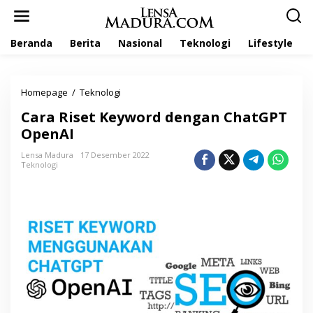
L
e
w
Beranda
Berita
Nasional
Teknologi
Lifestyle
a
t
i
k
Homepage
/
Teknologi
C
e
a
k
Cara Riset Keyword dengan ChatGPT
r
o
a
OpenAI
n
R
t
i
Lensa Madura
17 Desember 2022
e
Teknologi
s
n
e
t
K
e
y
w
o
r
d
d
e