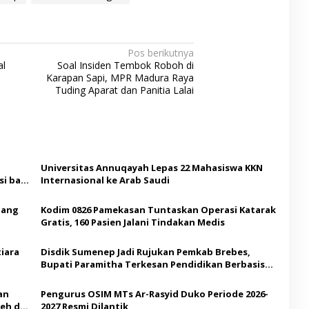
Pos berikutnya
al
Soal Insiden Tembok Roboh di
Karapan Sapi, MPR Madura Raya
Tuding Aparat dan Panitia Lalai
Universitas Annuqayah Lepas 22 Mahasiswa KKN
i bagi
Internasional ke Arab Saudi
Ajang
Kodim 0826 Pamekasan Tuntaskan Operasi Katarak
Gratis, 160 Pasien Jalani Tindakan Medis
iara
Disdik Sumenep Jadi Rujukan Pemkab Brebes,
Bupati Paramitha Terkesan Pendidikan Berbasis
Budaya
an
Pengurus OSIM MTs Ar-Rasyid Duko Periode 2026-
eh di
2027 Resmi Dilantik