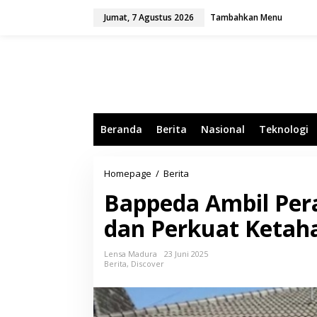
L
Jumat, 7 Agustus 2026
Tambahkan Menu
e
w
a
t
i
k
e
k
o
Beranda
Berita
Nasional
Teknologi
n
t
e
n
Homepage
/
Berita
B
a
Bappeda Ambil Peran
p
p
dan Perkuat Ketah
e
d
a
Lensa Madura
23 Juni 2025
A
Berita
,
Discover
m
b
i
l