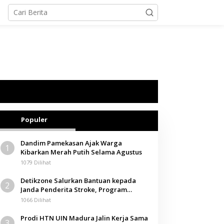
Populer
Dandim Pamekasan Ajak Warga
1
Kibarkan Merah Putih Selama Agustus
1079 Dilihat
Detikzone Salurkan Bantuan kepada
2
Janda Penderita Stroke, Program
Berbagi Masuki Hari ke-61
1066 Dilihat
Prodi HTN UIN Madura Jalin Kerja Sama
3