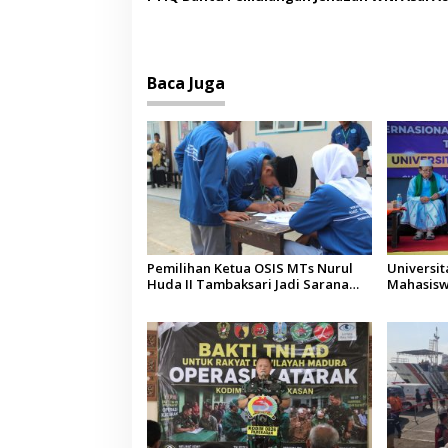
Malaysia
Baca Juga
Pemilihan Ketua OSIS MTs Nurul
Universi
Huda II Tambaksari Jadi Sarana
Mahasisw
Pendidikan Demokrasi bagi Siswa
Arab Sau