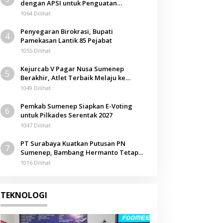
dengan APSI untuk Penguatan
Kompetensi Mahasiswa
1064 Dilihat
Penyegaran Birokrasi, Bupati
4
Pamekasan Lantik 85 Pejabat
1055 Dilihat
Kejurcab V Pagar Nusa Sumenep
5
Berakhir, Atlet Terbaik Melaju ke
Kejurwil Jatim
1049 Dilihat
Pemkab Sumenep Siapkan E-Voting
6
untuk Pilkades Serentak 2027
1047 Dilihat
PT Surabaya Kuatkan Putusan PN
7
Sumenep, Bambang Hermanto Tetap
Dinyatakan Pemilik Sah Tanah di
1016 Dilihat
Pamolokan
TEKNOLOGI