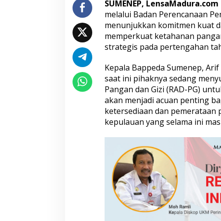
SUMENEP, LensaMadura.com
a
melalui Badan Perencanaan P
n
menunjukkan komitmen kuat dal
P
e
memperkuat ketahanan pangan,
r
strategis pada pertengahan ta
k
u
Kepala Bappeda Sumenep, Ari
a
saat ini pihaknya sedang men
t
K
Pangan dan Gizi (RAD-PG) untu
e
akan menjadi acuan penting ba
t
ketersediaan dan pemerataan p
a
kepulauan yang selama ini mas
h
a
n
a
n
P
a
n
g
a
n
d