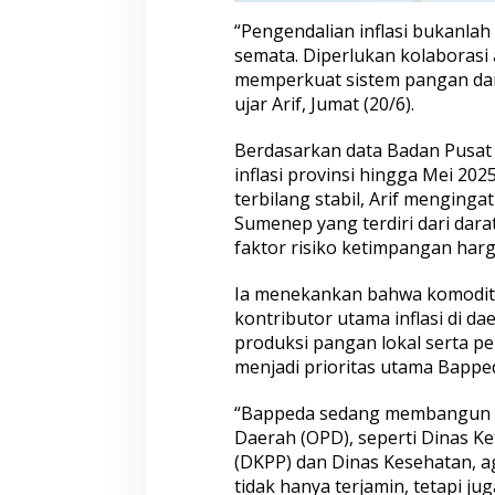
i
“Pengendalian inflasi bukanlah
S
semata. Diperlukan kolaborasi
u
memperkuat sistem pangan dan 
m
e
ujar Arif, Jumat (20/6).
n
e
Berdasarkan data Badan Pusat S
p
inflasi provinsi hingga Mei 202
terbilang stabil, Arif menging
Sumenep yang terdiri dari dar
faktor risiko ketimpangan harga
Ia menekankan bahwa komodit
kontributor utama inflasi di da
produksi pangan lokal serta pe
menjadi prioritas utama Bappe
“Bappeda sedang membangun si
Daerah (OPD), seperti Dinas K
(DKPP) dan Dinas Kesehatan, a
tidak hanya terjamin, tetapi ju