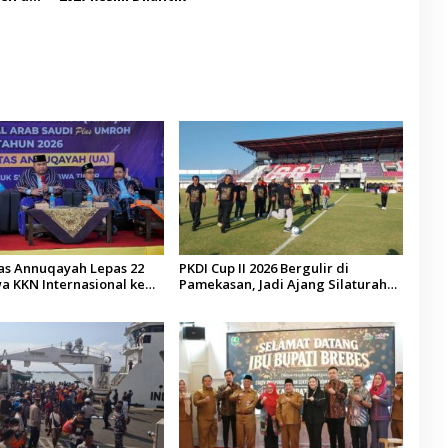
tas Annuqayah Lepas 22
PKDI Cup II 2026 Bergulir di
a KKN Internasional ke
Pamekasan, Jadi Ajang Silaturahmi
di
Kepala Desa se-Madura