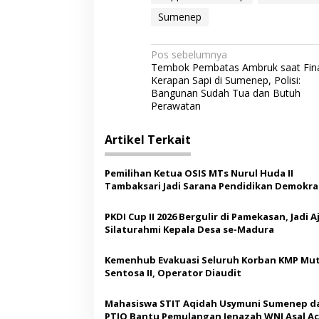
Sumenep
N
Pos sebelumnya
Tembok Pembatas Ambruk saat Fin
a
Kerapan Sapi di Sumenep, Polisi:
v
Bangunan Sudah Tua dan Butuh
Perawatan
i
g
Artikel Terkait
a
s
Pemilihan Ketua OSIS MTs Nurul Huda II
Tambaksari Jadi Sarana Pendidikan Demokras
i
Siswa
p
PKDI Cup II 2026 Bergulir di Pamekasan, Jadi 
Silaturahmi Kepala Desa se-Madura
o
s
Kemenhub Evakuasi Seluruh Korban KMP Mut
Sentosa II, Operator Diaudit
Mahasiswa STIT Aqidah Usymuni Sumenep d
PTIQ Bantu Pemulangan Jenazah WNI Asal Ac