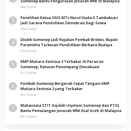
Sumenep Bantu Pengurusan Jenazah WNI di Malaysia
984 Dilihat
Pemilihan Ketua OSIS MTs Nurul Huda II Tambaksari
3
Jadi Sarana Pendidikan Demokrasi bagi Siswa
964 Dilihat
Disdik Sumenep Jadi Rujukan Pemkab Brebes, Bupati
4
Paramitha Terkesan Pendidikan Berbasis Budaya
950 Dilihat
KMP Mutiara Sentosa 2 Terbakar di Perairan
5
Sumenep, Ratusan Penumpang Dievakuasi
927 Dilihat
Pemkab Sumenep Bergerak Cepat Tangani KMP
6
Mutiara Sentosa 2 yang Terbakar
903 Dilihat
Mahasiswa STIT Aqidah Usymuni Sumenep dan PTIQ
7
Bantu Pemulangan Jenazah WNI Asal Aceh di Malaysia
881 Dilihat