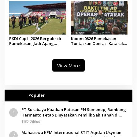
PKDI Cup II 2026 Bergulir di
Kodim 0826 Pamekasan
Pamekasan, Jadi Ajang
Tuntaskan Operasi Katarak
Silaturahmi Kepala Desa se-
Gratis, 160 Pasien Jalani
Madura
Tindakan Medis
View More
Populer
PT Surabaya Kuatkan Putusan PN Sumenep, Bambang
1
Hermanto Tetap Dinyatakan Pemilik Sah Tanah di
Pamolokan
1180 Dilihat
Mahasiswa KPM Internasional STIT Aqidah Usymuni
2