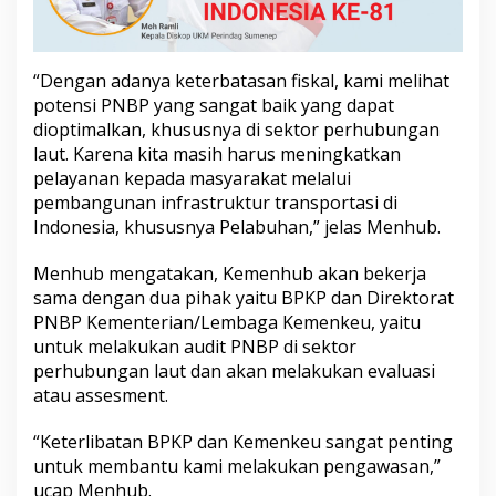
B
P
d
i
“Dengan adanya keterbatasan fiskal, kami melihat
S
potensi PNBP yang sangat baik yang dapat
e
dioptimalkan, khususnya di sektor perhubungan
k
t
laut. Karena kita masih harus meningkatkan
o
pelayanan kepada masyarakat melalui
r
pembangunan infrastruktur transportasi di
P
Indonesia, khususnya Pelabuhan,” jelas Menhub.
e
r
h
Menhub mengatakan, Kemenhub akan bekerja
u
sama dengan dua pihak yaitu BPKP dan Direktorat
b
PNBP Kementerian/Lembaga Kemenkeu, yaitu
u
untuk melakukan audit PNBP di sektor
n
perhubungan laut dan akan melakukan evaluasi
g
a
atau assesment.
n
L
“Keterlibatan BPKP dan Kemenkeu sangat penting
a
untuk membantu kami melakukan pengawasan,”
u
ucap Menhub.
t