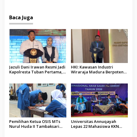
Operator Diaudit
Pendidikan Berbasis
Budaya
Baca Juga
Jazuli Dani Irawan Resmi Jadi
HKI: Kawasan Industri
Kapolresta Tuban Pertama,
Wiraraja Madura Berpotensi
Fokus Jaga Harkamtibmas
Jadi Motor Pertumbuhan
Ekonomi Baru
Pemilihan Ketua OSIS MTs
Universitas Annuqayah
Nurul Huda II Tambaksari
Lepas 22 Mahasiswa KKN
Jadi Sarana Pendidikan
Internasional ke Arab Saudi
Demokrasi bagi Siswa