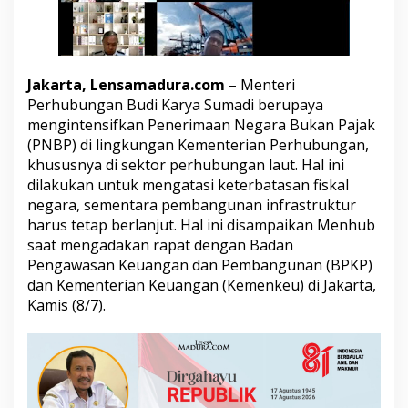
i
s
k
a
l
Jakarta, Lensamadura.com
– Menteri
,
Perhubungan Budi Karya Sumadi berupaya
M
e
mengintensifkan Penerimaan Negara Bukan Pajak
n
(PNBP) di lingkungan Kementerian Perhubungan,
h
khususnya di sektor perhubungan laut. Hal ini
u
dilakukan untuk mengatasi keterbatasan fiskal
b
negara, sementara pembangunan infrastruktur
I
n
harus tetap berlanjut. Hal ini disampaikan Menhub
t
saat mengadakan rapat dengan Badan
e
Pengawasan Keuangan dan Pembangunan (BPKP)
n
dan Kementerian Keuangan (Kemenkeu) di Jakarta,
s
i
Kamis (8/7).
f
k
a
n
P
N