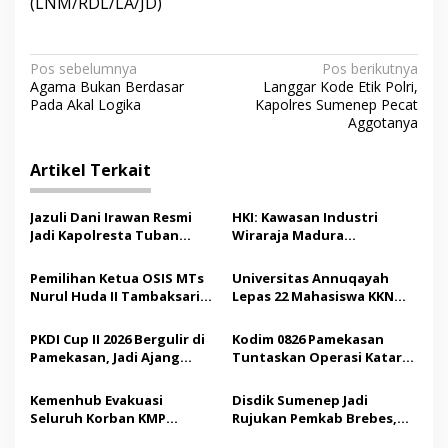
(LNM/RDL/LA/JD)
N
Pos sebelumnya
Pos berikutnya
Agama Bukan Berdasar
Langgar Kode Etik Polri,
a
Pada Akal Logika
Kapolres Sumenep Pecat
v
Aggotanya
i
Artikel Terkait
g
a
Jazuli Dani Irawan Resmi
HKI: Kawasan Industri
s
Jadi Kapolresta Tuban
Wiraraja Madura
Pertama, Fokus Jaga
Berpotensi Jadi Motor
i
Harkamtibmas
Pertumbuhan Ekonomi
Pemilihan Ketua OSIS MTs
Universitas Annuqayah
p
Baru
Nurul Huda II Tambaksari
Lepas 22 Mahasiswa KKN
Jadi Sarana Pendidikan
Internasional ke Arab
o
Demokrasi bagi Siswa
Saudi
PKDI Cup II 2026 Bergulir di
Kodim 0826 Pamekasan
s
Pamekasan, Jadi Ajang
Tuntaskan Operasi Katarak
Silaturahmi Kepala Desa se-
Gratis, 160 Pasien Jalani
Madura
Tindakan Medis
Kemenhub Evakuasi
Disdik Sumenep Jadi
Seluruh Korban KMP
Rujukan Pemkab Brebes,
Mutiara Sentosa II,
Bupati Paramitha Terkesan