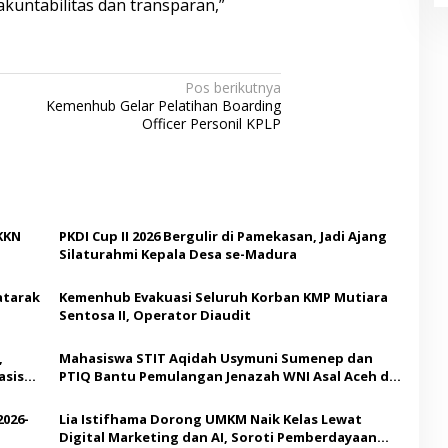
untabilitas dan transparan,”
Pos berikutnya
Kemenhub Gelar Pelatihan Boarding
Officer Personil KPLP
KKN
PKDI Cup II 2026 Bergulir di Pamekasan, Jadi Ajang
Silaturahmi Kepala Desa se-Madura
atarak
Kemenhub Evakuasi Seluruh Korban KMP Mutiara
Sentosa II, Operator Diaudit
,
Mahasiswa STIT Aqidah Usymuni Sumenep dan
asis
PTIQ Bantu Pemulangan Jenazah WNI Asal Aceh di
Malaysia
2026-
Lia Istifhama Dorong UMKM Naik Kelas Lewat
Digital Marketing dan AI, Soroti Pemberdayaan