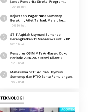
Janda Penderita Stroke, Program
Berbagi Masuki Hari ke-61
1064 Dilihat
Kejurcab V Pagar Nusa Sumenep
4
Berakhir, Atlet Terbaik Melaju ke
Kejurwil Jatim
1046 Dilihat
STIT Aqidah Usymuni Sumenep
5
Berangkatkan 11 Mahasiswa untuk KPM
Internasional di Malaysia
942 Dilihat
Pengurus OSIM MTs Ar-Rasyid Duko
6
Periode 2026-2027 Resmi Dilantik
782 Dilihat
Mahasiswa STIT Aqidah Usymuni
7
Sumenep dan PTIQ Bantu Pemulangan
Jenazah WNI Asal Aceh di Malaysia
766 Dilihat
TEKNOLOGI