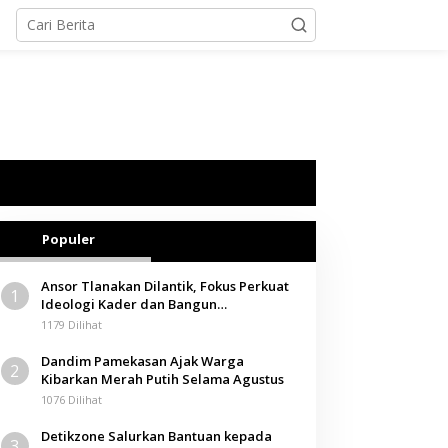
Populer
Ansor Tlanakan Dilantik, Fokus Perkuat
1
Ideologi Kader dan Bangun
Kemandirian Ekonomi
1179 Dilihat
Dandim Pamekasan Ajak Warga
2
Kibarkan Merah Putih Selama Agustus
1076 Dilihat
Detikzone Salurkan Bantuan kepada
3