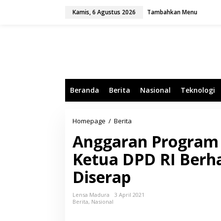
L
Kamis, 6 Agustus 2026
Tambahkan Menu
e
w
a
t
i
k
e
k
o
Beranda
Berita
Nasional
Teknologi
n
t
e
n
Homepage
/
Berita
A
n
Anggaran Program 
g
g
Ketua DPD RI Berh
a
r
Diserap
a
n
P
Lensa Madura
3 April 2021
r
Berita
,
Nasional
o
g