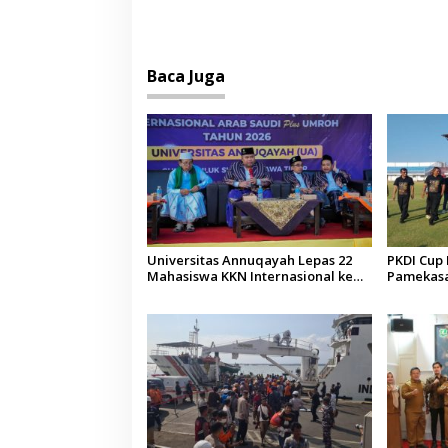
Baca Juga
Universitas Annuqayah Lepas 22
PKDI Cup I
Mahasiswa KKN Internasional ke
Pamekasan
Arab Saudi
Kepala D