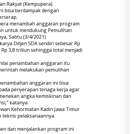
n Rakyat (Kempupera).
ini bisa berdampak dengan
erserap.
upera menambah anggaran program
kan untuk mendukung Pemulihan
ya, Sabtu (3/4/2021).
arya Ditjen SDA sendiri sebesar Rp
h Rp 3,8 triliun sehingga total menjadi
enilai penambahan anggaran itu
merintah melakukan pemulihan
p penambahan anggaran ini bisa
pada penyerapan tenaga kerja agar
menekan angka kemiskinan dan
si,” katanya.
Dewan Kehormatan Kadin Jawa Timur
h teknis pelaksanaannya
en dan menjalankan program ini