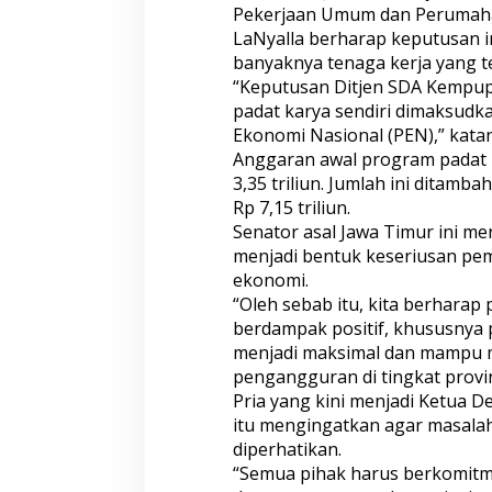
Pekerjaan Umum dan Perumaha
u
LaNyalla berharap keputusan 
a
D
banyaknya tenaga kerja yang t
P
“Keputusan Ditjen SDA Kemp
D
padat karya sendiri dimaksud
R
Ekonomi Nasional (PEN),” katan
I
B
Anggaran awal program padat k
e
3,35 triliun. Jumlah ini ditamba
r
Rp 7,15 triliun.
h
Senator asal Jawa Timur ini m
a
menjadi bentuk keseriusan pe
r
a
ekonomi.
p
“Oleh sebab itu, kita berhara
B
berdampak positif, khususnya 
a
menjadi maksimal dan mampu 
n
y
pengangguran di tingkat provin
a
Pria yang kini menjadi Ketua 
k
itu mengingatkan agar masala
T
diperhatikan.
e
“Semua pihak harus berkomitm
n
a