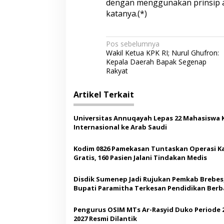
dengan menggunakan prinsip ak
g
katanya.(*)
a
K
e
N
Pos sebelumnya
r
Wakil Ketua KPK RI; Nurul Ghufron:
j
a
Kepala Daerah Bapak Segenap
a
v
Rakyat
D
i
i
s
Artikel Terkait
g
e
r
a
a
Universitas Annuqayah Lepas 22 Mahasiswa 
p
s
Internasional ke Arab Saudi
i
Kodim 0826 Pamekasan Tuntaskan Operasi K
p
Gratis, 160 Pasien Jalani Tindakan Medis
o
Disdik Sumenep Jadi Rujukan Pemkab Brebes
s
Bupati Paramitha Terkesan Pendidikan Berb
Budaya
Pengurus OSIM MTs Ar-Rasyid Duko Periode 
2027 Resmi Dilantik