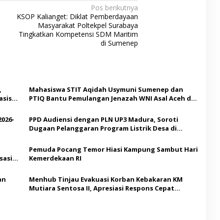
Pos berikutnya
KSOP Kalianget: Diklat Pemberdayaan
Masyarakat Poltekpel Surabaya
Tingkatkan Kompetensi SDM Maritim
di Sumenep
,
Mahasiswa STIT Aqidah Usymuni Sumenep dan
asis
PTIQ Bantu Pemulangan Jenazah WNI Asal Aceh di
Malaysia
2026-
PPD Audiensi dengan PLN UP3 Madura, Soroti
Dugaan Pelanggaran Program Listrik Desa di
Sumenep
Pemuda Pocang Temor Hiasi Kampung Sambut Hari
sasi
Kemerdekaan RI
an
Menhub Tinjau Evakuasi Korban Kebakaran KM
Mutiara Sentosa II, Apresiasi Respons Cepat
Pemkab Sumenep