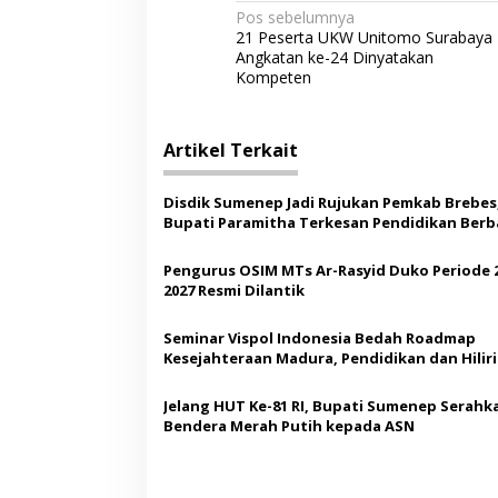
N
Pos sebelumnya
21 Peserta UKW Unitomo Surabaya
a
Angkatan ke-24 Dinyatakan
v
Kompeten
i
g
Artikel Terkait
a
s
Disdik Sumenep Jadi Rujukan Pemkab Brebes
Bupati Paramitha Terkesan Pendidikan Berb
i
Budaya
p
Pengurus OSIM MTs Ar-Rasyid Duko Periode 
2027 Resmi Dilantik
o
s
Seminar Vispol Indonesia Bedah Roadmap
Kesejahteraan Madura, Pendidikan dan Hiliri
Jadi Kunci
Jelang HUT Ke-81 RI, Bupati Sumenep Serahk
Bendera Merah Putih kepada ASN