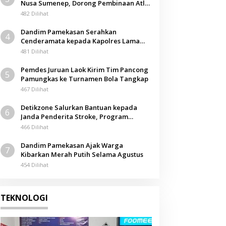
Nusa Sumenep, Dorong Pembinaan Atlet
Berkarakter
482 Dilihat
Dandim Pamekasan Serahkan
4
Cenderamata kepada Kapolres Lama
pada Acara Kenal Pamit
481 Dilihat
Pemdes Juruan Laok Kirim Tim Pancong
5
Pamungkas ke Turnamen Bola Tangkap
467 Dilihat
Detikzone Salurkan Bantuan kepada
6
Janda Penderita Stroke, Program
Berbagi Masuki Hari ke-61
466 Dilihat
Dandim Pamekasan Ajak Warga
7
Kibarkan Merah Putih Selama Agustus
454 Dilihat
TEKNOLOGI