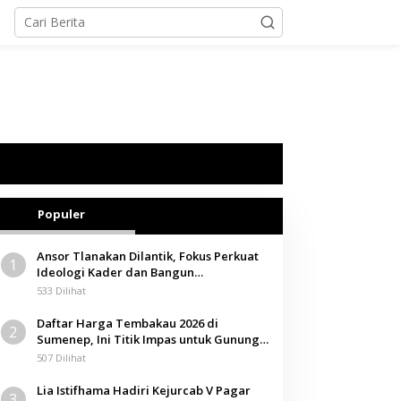
Populer
Ansor Tlanakan Dilantik, Fokus Perkuat
1
Ideologi Kader dan Bangun
Kemandirian Ekonomi
533 Dilihat
Daftar Harga Tembakau 2026 di
2
Sumenep, Ini Titik Impas untuk Gunung,
Tegal, dan Sawah
507 Dilihat
Lia Istifhama Hadiri Kejurcab V Pagar
3