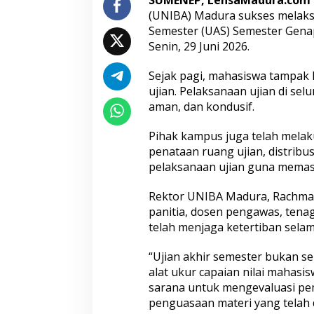
SUMENEP, LensaMadura.com
s
(UNIBA) Madura sukses melaks
t
Semester (UAS) Semester Gen
e
Senin, 29 Juni 2026.
r
G
e
Sejak pagi, mahasiswa tampak h
n
ujian. Pelaksanaan ujian di sel
a
aman, dan kondusif.
p
B
Pihak kampus juga telah melak
e
r
penataan ruang ujian, distribu
j
pelaksanaan ujian guna memast
a
l
Rektor UNIBA Madura, Rachmad
a
panitia, dosen pengawas, tena
n
L
telah menjaga ketertiban sela
a
n
“Ujian akhir semester bukan s
c
alat ukur capaian nilai mahasisw
a
sarana untuk mengevaluasi pe
r
penguasaan materi yang telah d