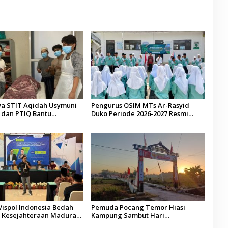
a STIT Aqidah Usymuni
Pengurus OSIM MTs Ar-Rasyid
dan PTIQ Bantu
Duko Periode 2026-2027 Resmi
an Jenazah WNI Asal
Dilantik
alaysia
Vispol Indonesia Bedah
Pemuda Pocang Temor Hiasi
Kesejahteraan Madura,
Kampung Sambut Hari
n dan Hilirisasi Jadi
Kemerdekaan RI