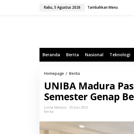
L
Rabu, 5 Agustus 2026
Tambahkan Menu
e
w
a
t
i
k
e
k
o
Beranda
Berita
Nasional
Teknologi
n
t
e
n
Homepage
/
Berita
U
N
UNIBA Madura Past
I
B
Semester Genap Be
A
M
a
Lensa Madura
29 Juni 2026
d
Berita
u
r
a
P