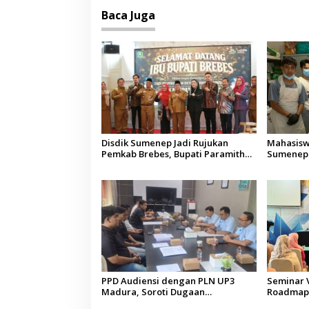
Baca Juga
Disdik Sumenep Jadi Rujukan
Mahasisw
Pemkab Brebes, Bupati Paramitha
Sumenep 
Terkesan Pendidikan Berbasis
Pemulang
Budaya
Aceh di M
PPD Audiensi dengan PLN UP3
Seminar 
Madura, Soroti Dugaan
Roadmap 
Pelanggaran Program Listrik Desa
Pendidika