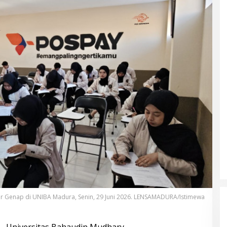
r Genap di UNIBA Madura, Senin, 29 Juni 2026. LENSAMADURA/Istimewa