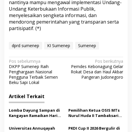
nantinya mampu mengawal implementasi Undang-
t
Undang Keterbukaan Informasi Publik,
u
s
menyelesaikan sengketa informasi, dan
i
mendorong pemerintahan yang transparan serta
partisipatif. (*)
dprd sumenep
KI Sumenep
Sumenep
N
Pos sebelumnya
Pos berikutnya
DKPP Sumenep Raih
Pemdes Kebonagung Gelar
a
Penghargaan Nasional
Rokat Desa dan Haul Akbar
v
Pengguna Terbaik Semen
Pangeran Judonegoro
Beku Sapi Lokal
i
g
Artikel Terkait
a
s
Lomba Dayung Sampan di
Pemilihan Ketua OSIS MTs
Kangayan Ramaikan Hari
Nurul Huda II Tambaksari
i
Jadi ke-757 Kabupaten
Jadi Sarana Pendidikan
p
Sumenep
Demokrasi bagi Siswa
Universitas Annuqayah
PKDI Cup II 2026 Bergulir di