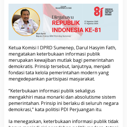
n
,
D
a
r
u
l
H
a
Ketua Komisi I DPRD Sumenep, Darul Hasyim Fath,
s
mengatakan keterbukaan informasi publik
y
i
merupakan kewajiban mutlak bagi pemerintahan
m
demokratis. Prinsip tersebut, lanjutnya, menjadi
F
fondasi tata kelola pemerintahan modern yang
a
mengedepankan partisipasi masyarakat.
t
h
:
“Keterbukaan informasi publik sekaligus
H
mengakhiri masa monarki dan absolutisme sistem
a
pemerintahan. Prinsip ini berlaku di seluruh negara
k
demokrasi,” kata politisi PDI Perjuangan itu.
R
a
k
Ia menegaskan, keterbukaan informasi publik tidak
y