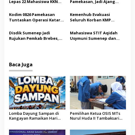
Lepas 22 Mahasiswa KKN
Pamekasan, Jadi Ajang
o
Internasional ke Arab
Silaturahmi Kepala Desa se-
s
Saudi
Madura
Kodim 0826 Pamekasan
Kemenhub Evakuasi
Tuntaskan Operasi Katarak
Seluruh Korban KMP
Gratis, 160 Pasien Jalani
Mutiara Sentosa II,
Tindakan Medis
Operator Diaudit
Disdik Sumenep Jadi
Mahasiswa STIT Aqidah
Rujukan Pemkab Brebes,
Usymuni Sumenep dan
Bupati Paramitha Terkesan
PTIQ Bantu Pemulangan
Pendidikan Berbasis
Jenazah WNI Asal Aceh di
Budaya
Malaysia
Baca Juga
Lomba Dayung Sampan di
Pemilihan Ketua OSIS MTs
Kangayan Ramaikan Hari
Nurul Huda II Tambaksari
Jadi ke-757 Kabupaten
Jadi Sarana Pendidikan
Sumenep
Demokrasi bagi Siswa