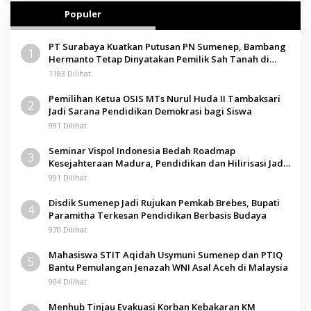
Populer
PT Surabaya Kuatkan Putusan PN Sumenep, Bambang
1
Hermanto Tetap Dinyatakan Pemilik Sah Tanah di
Pamolokan
1183 Dilihat
Pemilihan Ketua OSIS MTs Nurul Huda II Tambaksari
2
Jadi Sarana Pendidikan Demokrasi bagi Siswa
991 Dilihat
Seminar Vispol Indonesia Bedah Roadmap
3
Kesejahteraan Madura, Pendidikan dan Hilirisasi Jadi
Kunci
991 Dilihat
Disdik Sumenep Jadi Rujukan Pemkab Brebes, Bupati
4
Paramitha Terkesan Pendidikan Berbasis Budaya
970 Dilihat
Mahasiswa STIT Aqidah Usymuni Sumenep dan PTIQ
5
Bantu Pemulangan Jenazah WNI Asal Aceh di Malaysia
904 Dilihat
Menhub Tinjau Evakuasi Korban Kebakaran KM