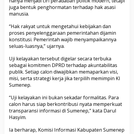
hanya menjadi ciri peradaban politik modern, tetapi
a
juga bentuk penghormatan terhadap hak asasi
t
manusia.
M
e
n
“Hak rakyat untuk mengetahui kebijakan dan
g
proses penyelenggaraan pemerintahan dijamin
e
konstitusi. Pemerintah wajib menyampaikannya
t
seluas-luasnya,” ujarnya.
a
h
u
Uji kelayakan tersebut digelar secara terbuka
i
sebagai komitmen DPRD terhadap akuntabilitas
D
publik. Setiap calon diwajibkan memaparkan visi,
i
misi, serta strategi kerja jika terpilih memimpin KI
j
a
Sumenep.
m
i
“Uji kelayakan ini bukan sekadar formalitas. Para
n
calon harus siap berkontribusi nyata memperkuat
K
transparansi informasi di Sumenep,” kata Darul
o
n
Hasyim.
s
t
Ia berharap, Komisi Informasi Kabupaten Sumenep
i