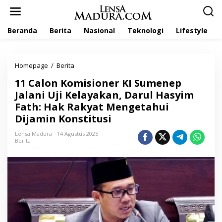
L
e
w
Beranda
Berita
Nasional
Teknologi
Lifestyle
a
t
i
k
Homepage
/
Berita
1
e
1
k
11 Calon Komisioner KI Sumenep
C
o
a
Jalani Uji Kelayakan, Darul Hasyim
n
l
t
Fath: Hak Rakyat Mengetahui
o
e
Dijamin Konstitusi
n
n
K
Lensa Madura
14 Agustus 2025
o
Berita
m
i
s
i
o
n
e
r
K