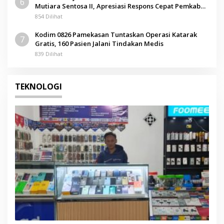
6
Mutiara Sentosa II, Apresiasi Respons Cepat Pemkab
Sumenep
854 Dilihat
Kodim 0826 Pamekasan Tuntaskan Operasi Katarak
7
Gratis, 160 Pasien Jalani Tindakan Medis
839 Dilihat
TEKNOLOGI