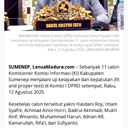
I
S
u
m
e
n
e
BERWIBAWA: Ketua Komisi I DPRD Sumenep Darul Hasyim Fath
p
memimpin uji kelayakan dan kepatutan 11 calon komisioner Komisi
J
Informasi Kabupaten Sumenep di ruang rapat DPRD setempat,
a
Rabu, 13 Agustus 2025. LENSAMADURA/JPRM
l
a
n
SUMENEP, LensaMadura.com
– Sebanyak 11 calon
i
Komisioner Komisi Informasi (KI) Kabupaten
U
Sumenep menjalani uji kelayakan dan kepatutan (fit
j
i
and proper test) di Komisi I DPRD setempat, Rabu,
K
12 Agustus 2025.
e
l
Kesebelas calon tersebut yakni Hasdani Roy, Imam
a
Syafi’e, Achmad Ainol Horri, Badrul Akhmadi, Mukh
y
a
Anif, Winanto, Muhammad Harun, Adnan AR,
k
Kamarullah, Rifa’i, dan Sufiyanto.
a