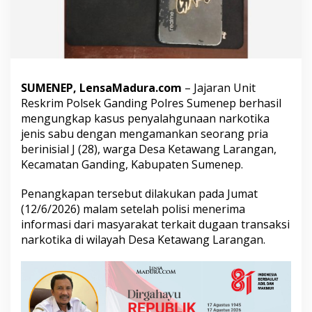
k
a
p
P
o
l
i
SUMENEP, LensaMadura.com
– Jajaran Unit
s
Reskrim Polsek Ganding Polres Sumenep berhasil
i
mengungkap kasus penyalahgunaan narkotika
,
S
jenis sabu dengan mengamankan seorang pria
i
berinisial J (28), warga Desa Ketawang Larangan,
m
Kecamatan Ganding, Kabupaten Sumenep.
p
a
Penangkapan tersebut dilakukan pada Jumat
n
D
(12/6/2026) malam setelah polisi menerima
u
informasi dari masyarakat terkait dugaan transaksi
a
narkotika di wilayah Desa Ketawang Larangan.
P
a
k
e
t
S