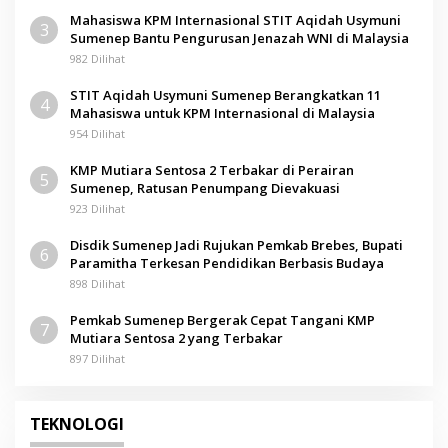
Mahasiswa KPM Internasional STIT Aqidah Usymuni
3
Sumenep Bantu Pengurusan Jenazah WNI di Malaysia
982 Dilihat
STIT Aqidah Usymuni Sumenep Berangkatkan 11
4
Mahasiswa untuk KPM Internasional di Malaysia
954 Dilihat
KMP Mutiara Sentosa 2 Terbakar di Perairan
5
Sumenep, Ratusan Penumpang Dievakuasi
923 Dilihat
Disdik Sumenep Jadi Rujukan Pemkab Brebes, Bupati
6
Paramitha Terkesan Pendidikan Berbasis Budaya
898 Dilihat
Pemkab Sumenep Bergerak Cepat Tangani KMP
7
Mutiara Sentosa 2 yang Terbakar
897 Dilihat
TEKNOLOGI