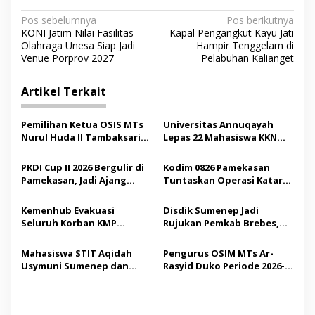
N
Pos sebelumnya
Pos berikutnya
KONI Jatim Nilai Fasilitas
Kapal Pengangkut Kayu Jati
a
Olahraga Unesa Siap Jadi
Hampir Tenggelam di
v
Venue Porprov 2027
Pelabuhan Kalianget
i
Artikel Terkait
g
a
Pemilihan Ketua OSIS MTs
Universitas Annuqayah
s
Nurul Huda II Tambaksari
Lepas 22 Mahasiswa KKN
Jadi Sarana Pendidikan
Internasional ke Arab
i
Demokrasi bagi Siswa
Saudi
PKDI Cup II 2026 Bergulir di
Kodim 0826 Pamekasan
p
Pamekasan, Jadi Ajang
Tuntaskan Operasi Katarak
Silaturahmi Kepala Desa se-
Gratis, 160 Pasien Jalani
o
Madura
Tindakan Medis
Kemenhub Evakuasi
Disdik Sumenep Jadi
s
Seluruh Korban KMP
Rujukan Pemkab Brebes,
Mutiara Sentosa II,
Bupati Paramitha Terkesan
Operator Diaudit
Pendidikan Berbasis
Mahasiswa STIT Aqidah
Pengurus OSIM MTs Ar-
Budaya
Usymuni Sumenep dan
Rasyid Duko Periode 2026-
PTIQ Bantu Pemulangan
2027 Resmi Dilantik
Jenazah WNI Asal Aceh di
Malaysia