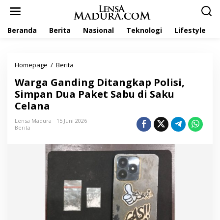
L
e
w
Beranda
Berita
Nasional
Teknologi
Lifestyle
a
t
i
k
Homepage
/
Berita
W
e
a
k
Warga Ganding Ditangkap Polisi,
r
o
g
Simpan Dua Paket Sabu di Saku
n
a
t
Celana
G
e
a
n
Lensa Madura
15 Juni 2026
n
Berita
d
i
n
g
D
i
t
a
n
g