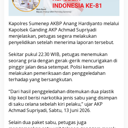
a
b
u
d
Kapolres Sumenep AKBP Anang Hardiyanto melalui
i
S
Kapolsek Ganding AKP Achmad Supriyadi
a
menjelaskan, petugas segera melakukan
k
penyelidikan setelah menerima laporan tersebut.
u
C
Sekitar pukul 22.30 WIB, petugas menemukan
e
l
seorang pria dengan gerak-gerik mencurigakan di
a
pinggir jalan desa setempat. Polisi kemudian
n
melakukan pemeriksaan dan penggeledahan
a
terhadap yang bersangkutan.
“Dari hasil penggeledahan ditemukan dua plastik
klip kecil berisi narkotika jenis sabu yang disimpan
di saku celana sebelah kiri pelaku,” ujar AKP
Achmad Supriyadi, Sabtu, 13 Juni 2026.
Selain dua paket sabu, petugas juga