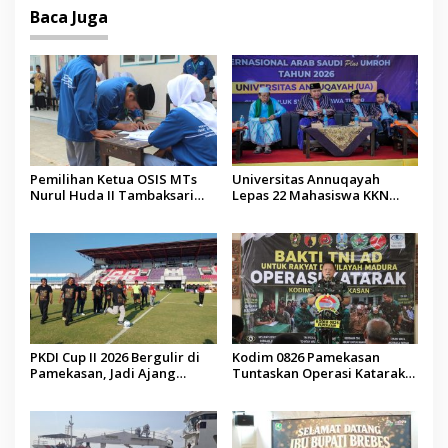
Baca Juga
Pemilihan Ketua OSIS MTs
Universitas Annuqayah
Nurul Huda II Tambaksari
Lepas 22 Mahasiswa KKN
Jadi Sarana Pendidikan
Internasional ke Arab Saudi
Demokrasi bagi Siswa
PKDI Cup II 2026 Bergulir di
Kodim 0826 Pamekasan
Pamekasan, Jadi Ajang
Tuntaskan Operasi Katarak
Silaturahmi Kepala Desa se-
Gratis, 160 Pasien Jalani
Madura
Tindakan Medis