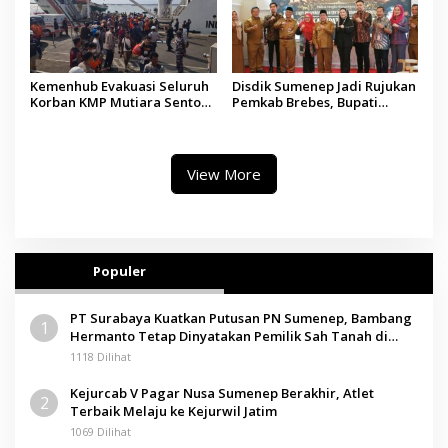
Kemenhub Evakuasi Seluruh
Disdik Sumenep Jadi Rujukan
Korban KMP Mutiara Sentosa
Pemkab Brebes, Bupati
II, Operator Diaudit
Paramitha Terkesan
Pendidikan Berbasis Budaya
View More
Populer
PT Surabaya Kuatkan Putusan PN Sumenep, Bambang
1
Hermanto Tetap Dinyatakan Pemilik Sah Tanah di
Pamolokan
1118 Dilihat
Kejurcab V Pagar Nusa Sumenep Berakhir, Atlet
2
Terbaik Melaju ke Kejurwil Jatim
1069 Dilihat